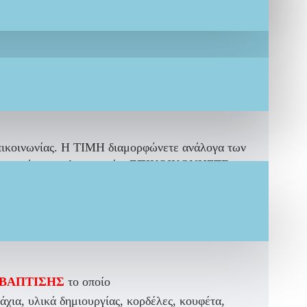
γυάλινο βαζάκι με γάζα πολυτελείας και
επικοινωνίας. Η ΤΙΜΗ διαμορφώνετε ανάλογα των
ια περισσότερες πληροφορίες ΕΠΙΚΟΙΚΩΝΗΣΤΕ
 flower» . Συνδυάστε ανάλογο Χειροποίητο Σετ
 ΒΑΠΤΙΣΗΣ
το οποίο
χια, υλικά δημιουργίας, κορδέλες, κουφέτα,