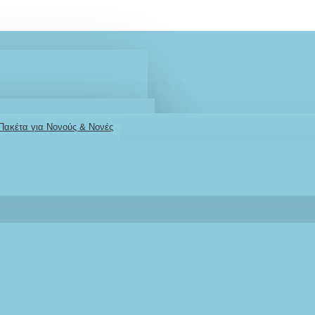
 Πακέτα για Νονούς & Νονές
2610001348