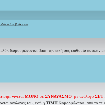
ΠΕΡΙΓΡΑΦΉ
REVIEWS
ΑΠΟΣΤΟΛΉ
ΤΡΌΠΟΣ ΠΛΗΡΩΜΉΣ
κά Δώρα Συμβολισμού
ης με κουφέτα τυλιγμένα σε τούλι και δεμένα εσωτερικά σε 
ελόκ διαμορφώνονται βάση την δική σας επιθυμία κατόπιν 
 με τον συνδυασμό ανάλογου χειροποίητου σετ βάπτισης. Γ
ό την συλλογή μας -Προσωποποιημένο Σετ Βάπτισης «Καρδιά
πωφεληθείτε την καλύτερη τιμή προσφοράς.
τισης, γίνεται
ΜΟΝΟ
σε
ΣΥΝΔΥΑΣΜΟ
με ανάλογο
ΣΕΤ
ονται ανάλογες του, ενώ η
ΤΙΜΗ
διαμορφώνεται από τα τεμά