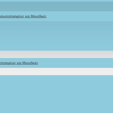
ροσωποποιημένες και Μοναδικές
 μπεγλέρι με
οποιημένες και Μοναδικές
Stock: