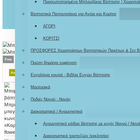
Προσωποποιημένα Μπλουζάκια Βάπτισης | Χειροποί
Βαπτιστικά Παπουτσάκια για Αγόρι και Κορίτσι
ΑΓΟΡΙ
ΚΟΡΙΤΣΙ
ΠΡΟΣΦΟΡΕΣ Χειροποίητων Βαπτιστικών Πακέτων & Σετ Β
Free
Πρώτη δημόσια εμφάνιση
Κατόπιν παραγγελίας
Ευχολόγια κουτιά - Βιβλία Ευχών Βάπτισης
Μαρτυρικά
Ποδιές Νονού - Νονάς
Διακοσμητικά / Αναμνηστικά
Αναμνηστικά κάδρα βάπτισης με ευχές Νονού / Νον
Διακοσμητικά τραπεζιών /εκκλησίας