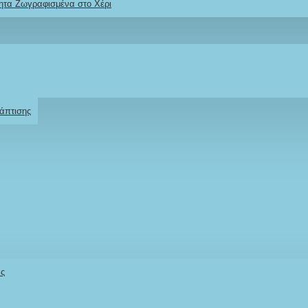
ητα Ζωγραφισμένα στο Χέρι
Ρωτήστε μας
Για το προϊόν
άπτισης
άς