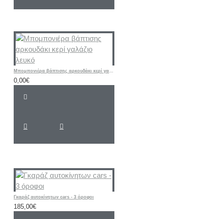
Mπομπονιέρα βάπτισης αρκουδάκι κερί γαλάζιο λευκό
0,00€
Γκαράζ αυτοκίνητων cars - 3 όροφοι
185,00€