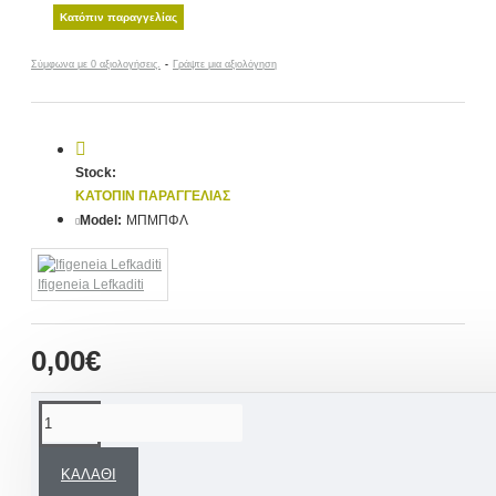
Κατόπιν παραγγελίας
Σύμφωνα με 0 αξιολογήσεις.
-
Γράψτε μια αξιολόγηση
Stock:
ΚΑΤΌΠΙΝ ΠΑΡΑΓΓΕΛΊΑΣ
Model:
ΜΠΜΠΦΛ
Ifigeneia Lefkaditi
0,00€
ΠΕΡΙΓΡΑΦΉ
ΚΑΛΆΘΙ