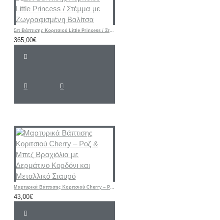
Σετ Βάπτισης Κοριτσιού Little Princess / Στέμμα με Ζωγραφισμένη Βαλίτσα
365,00€
Μαρτυρικά Βάπτισης Κοριτσιού Cherry – Ροζ & Μπεζ Βραχιόλια με Δερμάτινο Κορδόνι και Μεταλλικό Σταυρό
43,00€