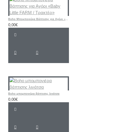
Boho Μπομπονιέρα Βάπτισης για Αγόρι «Baby Little FARM / Τρακτέρ»
0,00€
Boho μπομπονιέρα βάπτισης λινάτσα
0,00€