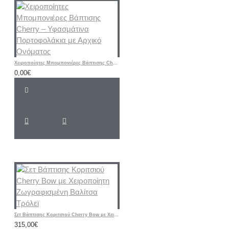
Χειροποίητες Μπομπονιέρες Βάπτισης Cherry – Υφασμάτινα Πορτοφολάκια με Αρχικό Ονόματος
0,00€
Σετ Βάπτισης Κοριτσιού Cherry Bow με Χειροποίητη Ζωγραφισμένη Βαλίτσα Τρόλεϊ
315,00€