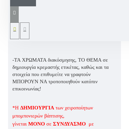
Μπομπονιέρα βάπτισης γάμου αρραβώνα
μπιζουτιέρα πορσελάνινη λευκή με μπρονζέ
χρυσό μέταλλο κουμπωμα διακοσμήτική
7Χ6Χ3,5
διακοσμημένη με βαμβακερές
κορδέλες . Μπορεί να προστεθεί ετικέτα θέματος
δικής σας επιθυμίας με όνομα παιδιού και
στοιχεία που εσείς επιθυμείτε να αποτυπωθούν.
-ΤΑ ΧΡΩΜΑΤΑ διακόσμησης, ΤΟ ΘΕΜΑ σε
δημιουργία κρεμαστής ετικέτας, καθώς και τα
στοιχεία που επιθυμείτε να γραφτούν
ΜΠΟΡΟΥΝ ΝΑ τροποποιηθούν κατόπιν
επικοινωνίας!
*Η
ΔΗΜΙΟΥΡΓΙΑ
των χειροποίητων
μπομπονιερών βάπτισης,
γίνεται
ΜΟΝΟ
σε
ΣΥΝΔΥΑΣΜΟ
με