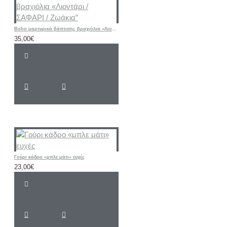
Boho μαρτυρικά βάπτισης βραχιόλια «Λιοντάρι / ΣΑΦΑΡΙ / Ζωάκια”
35,00€
Γούρι κάδρο «μπλε μάτι» ευχές
23,00€