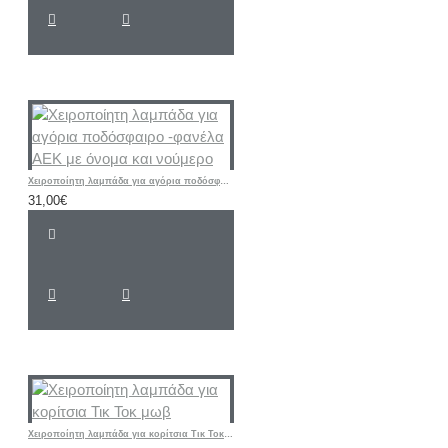
Χειροποίητη λαμπάδα για αγόρια ποδόσφαιρο -φανέλα ΑΕΚ με όνομα και νούμερο
31,00€
Χειροποίητη λαμπάδα για κορίτσια Τικ Τοκ μωβ