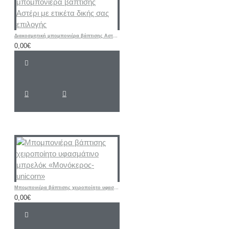
Διακοσμητική μπομπονιέρα βάπτισης Αστέρι με ετικέτα δικής σας επιλογής
0,00€
Μπομπονιέρα βάπτισης χειροποίητο υφασμάτινο μπρελόκ «Μονόκερος-unicorn»
0,00€