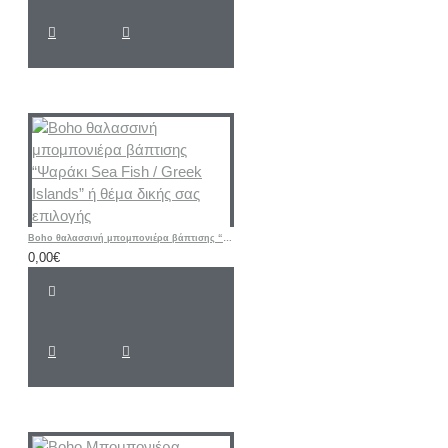
Boho θαλασσινή μπομπονιέρα βάπτισης “Ψαράκι Sea ​​Fish / Greek Islands” ή θέμα δικής σας επιλογής
0,00€