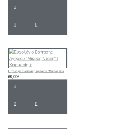
Ευχολόγιο Βάπτισης Αγοριού "Μικρός Νταής" | Χειροποίητο
69,00€