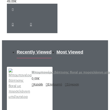
49,00€
Recently Viewed
Most Viewed
Μπομπονιέρα βάπτισης floral με πορσελάνινη μπι
0,00€
Καλάθι
Επιθυμητό
Σύγκριση