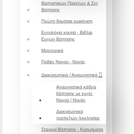
Βαπτιστικών Πακέτων & Σετ
Βάπτισης
Πρώτη δημόσια εμφάνιση
Ευχολόγια κουτιά - Βιβλία
Ευχών Βάπτισης
Μαρτυρικά
Ποδιές Νονού - Νονάς
Διακοσμητικά / Αναμνηστικά
Αναμνηστικά κάδρα
βάπτισης με ευχές
Νονού / Νονάς
Διακοσμητικά
τραπεζιών /εκκλησίας
Σταυροί Βάπτισης - Κοσμήματα