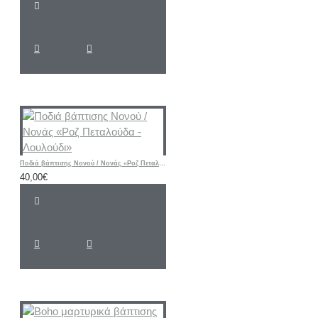
Ποδιά βάπτισης Νονού / Νονάς «Ροζ Πεταλούδα - Λουλούδι»
40,00€