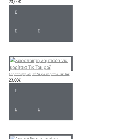
23,00€
Χειροποίητη λαμπάδα για κορίτσια Τικ Τοκ ροζ
23,00€