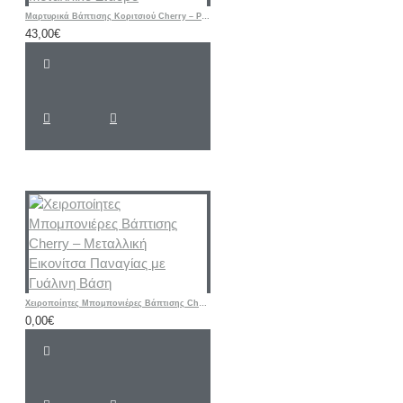
Μαρτυρικά Βάπτισης Κοριτσιού Cherry – Ροζ & Μπεζ Βραχιόλια με Δερμάτινο Κορδόνι και Μεταλλικό Σταυρό
43,00€
Χειροποίητες Μπομπονιέρες Βάπτισης Cherry – Μεταλλική Εικονίτσα Παναγίας με Γυάλινη Βάση
0,00€