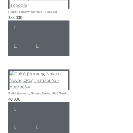
Γκαράζ αυτοκίνητων cars - 3 όροφοι
185,00€
Ποδιά βάπτισης Νονού / Νονάς «Ροζ Πεταλούδα - Λουλούδι»
40,00€