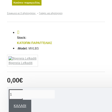
Κατόπιν παραγγελίας
Σύμφωνα με 0 αξιολογήσεις.
-
Γράψτε μια αξιολόγηση
Stock:
ΚΑΤΌΠΙΝ ΠΑΡΑΓΓΕΛΊΑΣ
Model:
MVLBS
Ifigeneia Lefkaditi
0,00€
ΠΕΡΙΓΡΑΦΉ
ΚΑΛΆΘΙ