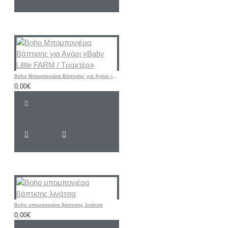
Boho Μπομπονιέρα Βάπτισης για Αγόρι «Baby Little FARM / Τρακτέρ»
0,00€
Boho μπομπονιέρα βάπτισης λινάτσα
0,00€