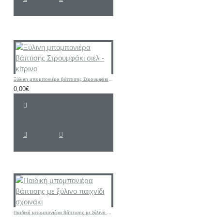
Ξύλινη μπομπονιέρα βάπτισης Στρουμφάκι σιελ - κίτρινο
0,00€
Παιδική μπομπονιέρα βάπτισης με ξύλινο παιχνίδι σχοινάκι