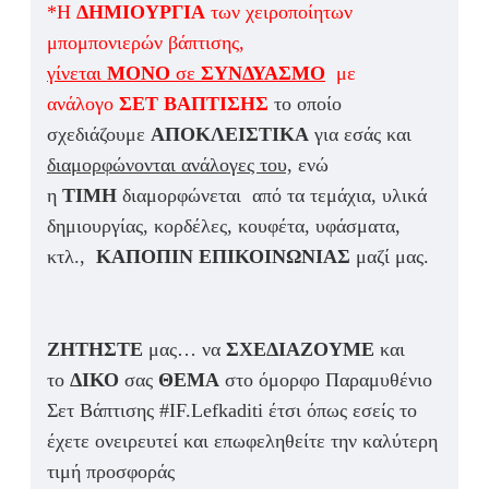
*Η
ΔΗΜΙΟΥΡΓΙΑ
των χειροποίητων
μπομπονιερών βάπτισης,
γίνεται
ΜΟΝΟ
σε
ΣΥΝΔΥΑΣΜΟ
με
ανάλογο
ΣΕΤ ΒΑΠΤΙΣΗΣ
το οποίο
σχεδιάζουμε
ΑΠΟΚΛΕΙΣΤΙΚΑ
για εσάς και
διαμορφώνονται ανάλογες του,
ενώ
η
ΤΙΜΗ
διαμορφώνεται από τα τεμάχια, υλικά
δημιουργίας, κορδέλες, κουφέτα, υφάσματα,
κτλ.,
ΚΑΠΟΠΙΝ ΕΠΙΚΟΙΝΩΝΙΑΣ
μαζί μας.
ΖΗΤΗΣΤΕ
μας… να
ΣΧΕΔΙΑΖΟΥΜΕ
και
το
ΔΙΚΟ
σας
ΘΕΜΑ
στο όμορφο Παραμυθένιο
Σετ Βάπτισης #IF.Lefkaditi έτσι όπως εσείς το
έχετε ονειρευτεί και επωφεληθείτε την καλύτερη
τιμή προσφοράς