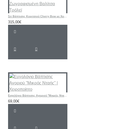
Σετ Βάπτισης Κοριτσιού Cherry Bow με Χειροποίητη Ζωγραφισμένη Βαλίτσα Τρόλεϊ
315,00€
Ευχολόγιο Βάπτισης Αγοριού "Μικρός Νταής" | Χειροποίητο
69,00€