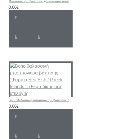
Μπομπονιέρα βάπτισης χειροποίητο υφασμάτινο μπρελόκ «Μονόκερος-unicorn»
0,00€
Boho θαλασσινή μπομπονιέρα βάπτισης “Ψαράκι Sea ​​Fish / Greek Islands” ή θέμα δικής σας επιλογής
0,00€