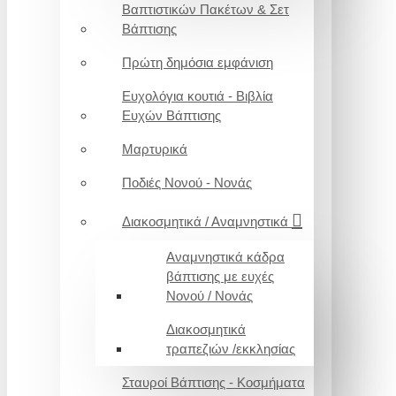
Βαπτιστικών Πακέτων & Σετ
Βάπτισης
Πρώτη δημόσια εμφάνιση
Ευχολόγια κουτιά - Βιβλία
Ευχών Βάπτισης
Μαρτυρικά
Ποδιές Νονού - Νονάς
Διακοσμητικά / Αναμνηστικά
Αναμνηστικά κάδρα
βάπτισης με ευχές
Νονού / Νονάς
Διακοσμητικά
τραπεζιών /εκκλησίας
Σταυροί Βάπτισης - Κοσμήματα