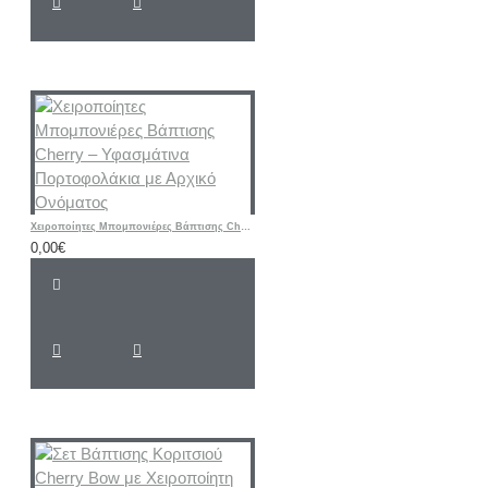
Χειροποίητες Μπομπονιέρες Βάπτισης Cherry – Υφασμάτινα Πορτοφολάκια με Αρχικό Ονόματος
0,00€