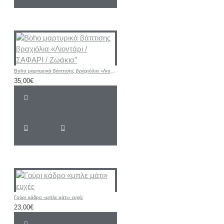
Boho μαρτυρικά βάπτισης βραχιόλια «Λιοντάρι / ΣΑΦΑΡΙ / Ζωάκια”
35,00€
Γούρι κάδρο «μπλε μάτι» ευχές
23,00€