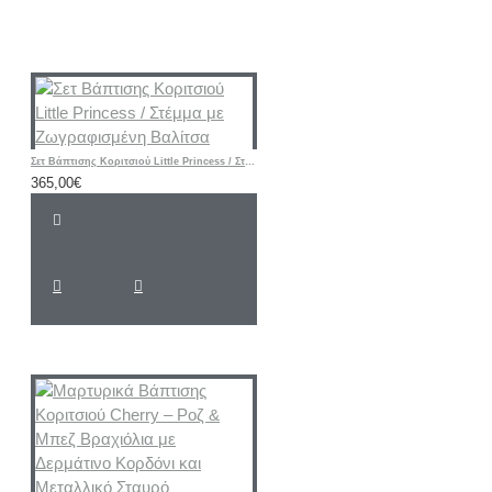
Σετ Βάπτισης Κοριτσιού Little Princess / Στέμμα με Ζωγραφισμένη Βαλίτσα
365,00€