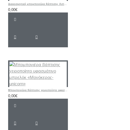
Διακοσμητική μπομπονιέρα βάπτισης Αστέρι με ετικέτα δικής σας επιλογής
0,00€
Μπομπονιέρα βάπτισης χειροποίητο υφασμάτινο μπρελόκ «Μονόκερος-unicorn»
0,00€