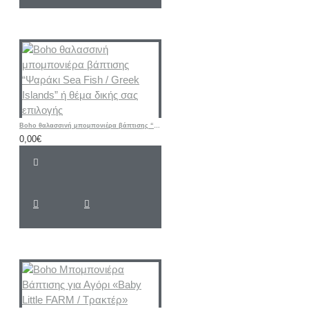
Boho θαλασσινή μπομπονιέρα βάπτισης “Ψαράκι Sea ​​Fish / Greek Islands” ή θέμα δικής σας επιλογής
0,00€