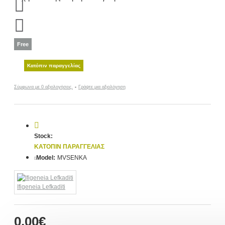
Free
Κατόπιν παραγγελίας
Σύμφωνα με 0 αξιολογήσεις.
-
Γράψτε μια αξιολόγηση
Stock:
ΚΑΤΌΠΙΝ ΠΑΡΑΓΓΕΛΊΑΣ
Model:
MVSENKA
Ifigeneia Lefkaditi
0,00€