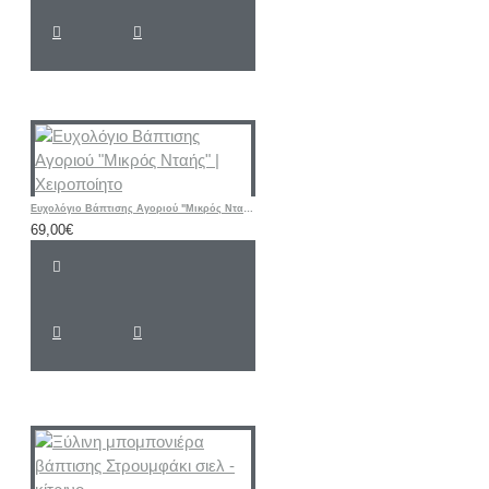
Ευχολόγιο Βάπτισης Αγοριού "Μικρός Νταής" | Χειροποίητο
69,00€