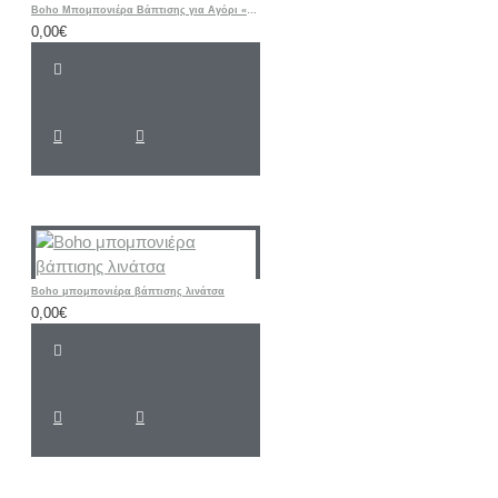
Boho Μπομπονιέρα Βάπτισης για Αγόρι «Baby Little FARM / Τρακτέρ»
0,00€
Boho μπομπονιέρα βάπτισης λινάτσα
0,00€