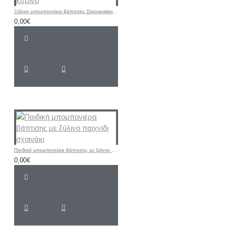
Ξύλινη μπομπονιέρα βάπτισης Στρουμφάκι σιελ - κίτρινο
0,00€
Παιδική μπομπονιέρα βάπτισης με ξύλινο παιχνίδι σχοινάκι
0,00€