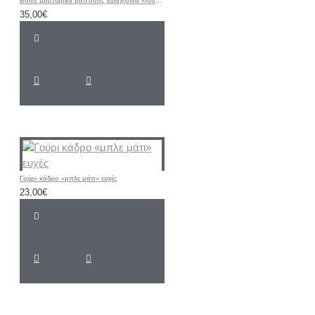
Boho μαρτυρικά βάπτισης βραχιόλια «Λιοντάρι / ΣΑΦΑΡΙ / Ζωάκια”
35,00€
Γούρι κάδρο «μπλε μάτι» ευχές
23,00€