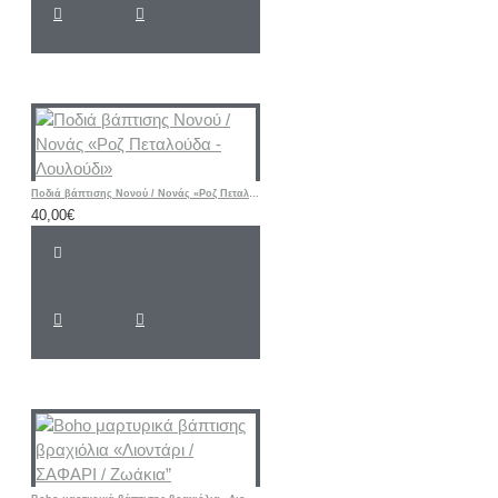
Ποδιά βάπτισης Νονού / Νονάς «Ροζ Πεταλούδα - Λουλούδι»
40,00€