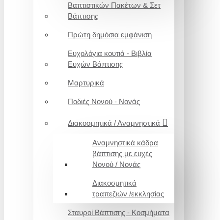
Βαπτιστικών Πακέτων & Σετ
Βάπτισης
Πρώτη δημόσια εμφάνιση
Ευχολόγια κουτιά - Βιβλία
Ευχών Βάπτισης
Μαρτυρικά
Ποδιές Νονού - Νονάς
Διακοσμητικά / Αναμνηστικά
Αναμνηστικά κάδρα
βάπτισης με ευχές
Νονού / Νονάς
Διακοσμητικά
τραπεζιών /εκκλησίας
Σταυροί Βάπτισης - Κοσμήματα