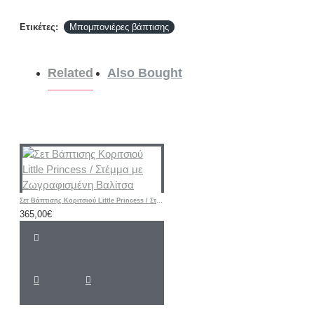
Ετικέτες:
Μπομπονιέρες βάπτισης
Related
Also Bought
Σετ Βάπτισης Κοριτσιού Little Princess / Στέμμα με Ζωγραφισμένη Βαλίτσα
365,00€