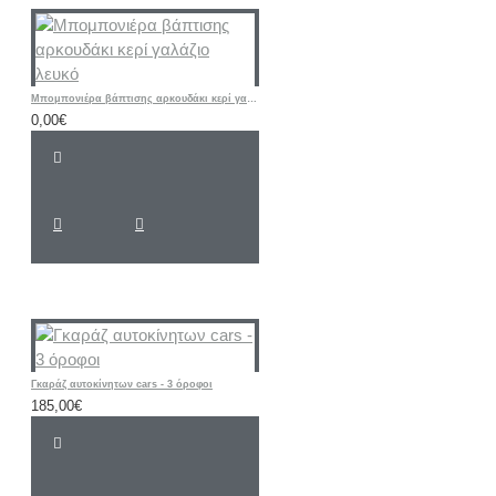
Mπομπονιέρα βάπτισης αρκουδάκι κερί γαλάζιο λευκό
0,00€
Γκαράζ αυτοκίνητων cars - 3 όροφοι
185,00€