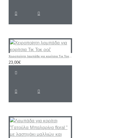
Χειροποίητη λαμπάδα για κορίτσια Τικ Τοκ ροζ
23,00€