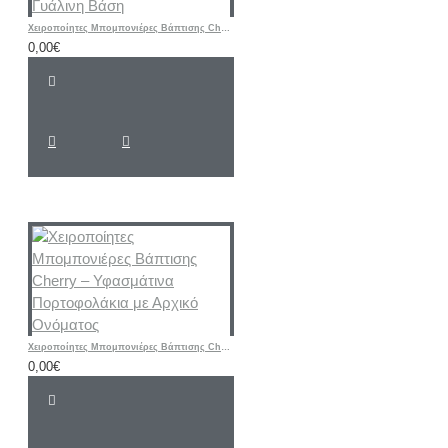
Χειροποίητες Μπομπονιέρες Βάπτισης Cherry – Μεταλλική Εικονίτσα Παναγίας με Γυάλινη Βάση
0,00€
Χειροποίητες Μπομπονιέρες Βάπτισης Cherry – Υφασμάτινα Πορτοφολάκια με Αρχικό Ονόματος
0,00€