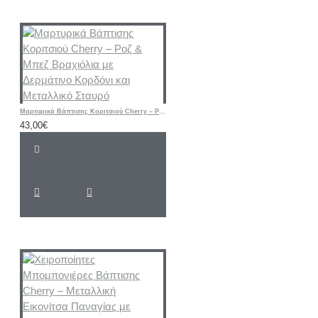
Μαρτυρικά Βάπτισης Κοριτσιού Cherry – Ροζ & Μπεζ Βραχιόλια με Δερμάτινο Κορδόνι και Μεταλλικό Σταυρό
43,00€