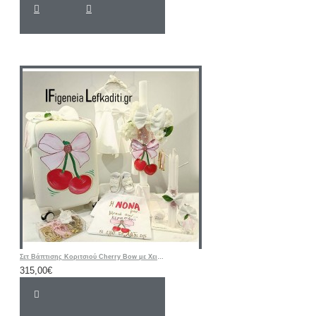
Σετ Βάπτισης Κοριτσιού Cherry Bow με Χειροποίητη Ζωγραφισμένη Βαλίτσα Τρόλεϊ
315,00€