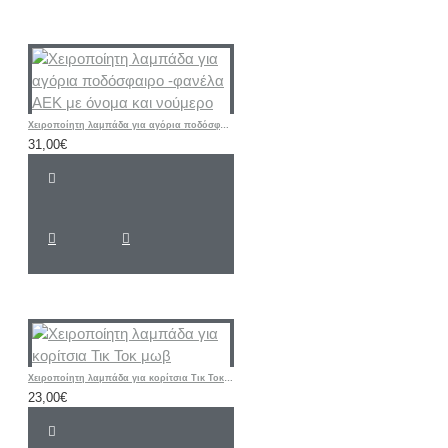
Χειροποίητη λαμπάδα για αγόρια ποδόσφαιρο -φανέλα ΑΕΚ με όνομα και νούμερο
31,00€
Χειροποίητη λαμπάδα για κορίτσια Τικ Τοκ μωβ
23,00€