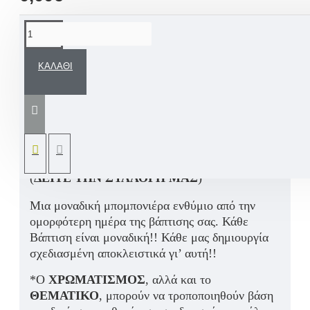
ΠΕΡΙΓΡΑΦΉ
ΚΑΛΆΘΙ
Χειροποίητη μπομπονιέρα βάπτισης κεραμικό
σουβερ με προσωπική σας ευχή, αλλά και όνομα
παιδιού, βασισμένη στο Χειροποίητο Σετ
Βάπτισης για αγόρι «Ναύτης Καραβάκι Άγκυρα»
το οποίο σχεδιάζουμε αποκλειστικά για εσάς
(
ΔΕΙΤΕ ΤΗΝ ΣΥΛΛΟΓΗ ΜΑΣ
)
Μια μοναδική μπομπονιέρα ενθύμιο από την
ομορφότερη ημέρα της βάπτισης σας. Κάθε
Βάπτιση είναι μοναδική!! Κάθε μας δημιουργία
σχεδιασμένη αποκλειστικά γι’ αυτή!!
*Ο
ΧΡΩΜΑΤΙΣΜΟΣ
, αλλά και το
ΘΕΜΑΤΙΚΟ
, μπορούν να τροποποιηθούν βάση