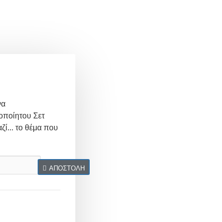
να
οποίητου Σετ
ζί... το θέμα που
ΑΠΟΣΤΟΛΉ