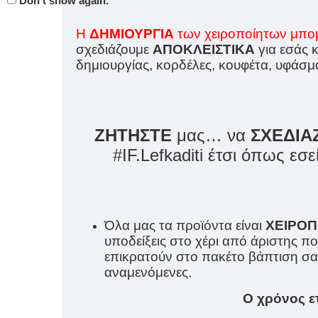
Don't show again.
Η
ΔΗΜΙΟΥΡΓΙΑ
των χειροποίητων μπομ
σχεδιάζουμε
ΑΠΟΚΛΕΙΣΤΙΚΑ
για εσάς 
δημιουργίας, κορδέλες, κουφέτα, υφάσμ
ΖΗΤΗΣΤΕ
μας… να
ΣΧΕΔΙΑ
#IF.Lefkaditi έτσι όπως εσ
Όλα μας τα προϊόντα είναι
ΧΕΙΡΟΠ
υποδείξεις στο χέρι από άριστης π
επικρατούν στο πακέτο βάπτιση σας 
αναμενόμενες.
Ο χρόνος ε