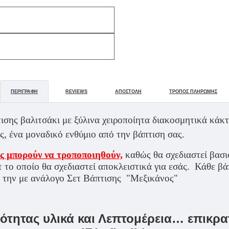
ΠΕΡΙΓΡΑΦΉ
REVIEWS
ΑΠΟΣΤΟΛΉ
ΤΡΌΠΟΣ ΠΛΗΡΩΜΉΣ
σης βαλιτσάκι με ξύλινα χειροποίητα διακοσμητικά κάκτ
ς, ένα μοναδικό ενθύμιο από την βάπτιση σας.
ς μπορούν να τροποποιηθούν,
καθώς θα σχεδιαστεί βασι
 το οποίο θα σχεδιαστεί αποκλειστικά για εσάς. Κάθε βά
Ε την με ανάλογο Σετ Βάπτισης "Μεξικάνος"
τητας υλικά και Λεπτομέρεια… επικρατ