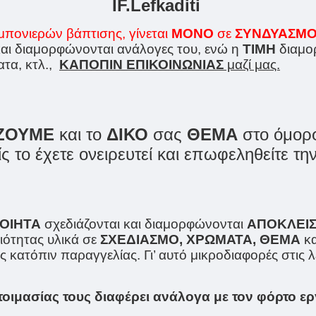
IF.Lefkaditi
πονιερών βάπτισης, γίνεται
ΜΟΝΟ
σε
ΣΥΝΔΥΑΣΜ
και διαμορφώνονται ανάλογες του, ενώ η
ΤΙΜΗ
διαμορ
ατα, κτλ.,
ΚΑΠΟΠΙΝ ΕΠΙΚΟΙΝΩΝΙΑΣ
μαζί μας.
ΖΟΥΜΕ
και το
ΔΙΚΟ
σας
ΘΕΜΑ
στο όμορφ
είς το έχετε ονειρευτεί και επωφεληθείτε 
ΟΙΗΤΑ
σχεδιάζονται και διαμορφώνονται
ΑΠΟΚΛΕΙΣ
οιότητας υλικά σε
ΣΧΕΔΙΑΣΜΟ, ΧΡΩΜΑΤΑ, ΘΕΜΑ
κα
κατόπιν παραγγελίας. Γι’ αυτό μικροδιαφορές στις λε
τοιμασίας τους διαφέρει ανάλογα με τον φόρτο ερ