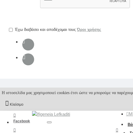
την
επαλήθευση
captcha
Έχω διαβάσει και αποδέχομαι τους
Όροι χρήσης
Η ιστοσελίδα μας χρησιμοποιεί cookies έτσι ώστε να μπορούμε να παρέχουμ
Κλείσιμο
M
Facebook
Βά