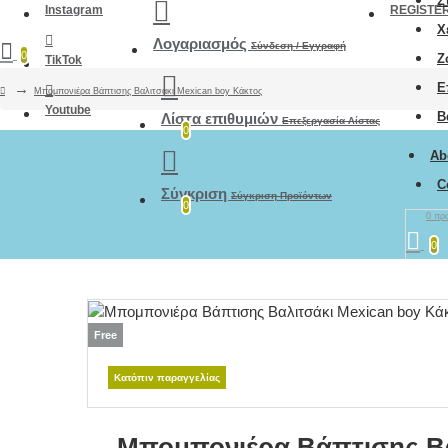
Σ
Instagram
REGISTE
Χ
Λογαριασμός
Σύνδεση / Εγγραφή
0
Ζ
TikTok
Ε
Μπομπονιέρα Βάπτισης Βαλιτσάκι Mexican boy Κάκτος
Youtube
Β
Λίστα επιθυμιών
Επεξεργασία Λίστας
0
Ab
C
Σύγκριση
Σύγκριση Προϊόντων
0
0 προ
0
Free
Κατόπιν παραγγελίας
Μπομπονιέρα Βάπτισης Βα