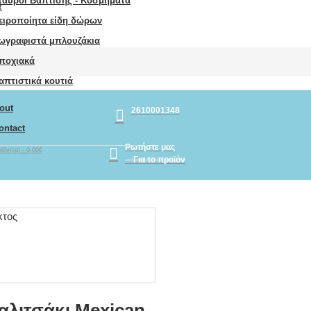
ταυροί Βάπτισης - Κοσμήματα
R
ειροποίητα είδη δώρων
ωγραφιστά μπλουζάκια
ποχιακά
απτιστικά κουτιά
out
2610001348
ontact
Ρωτήστε μας
ϊόν(τα) - 0,00€
Για το προϊόν
λιτσάκι Mexican