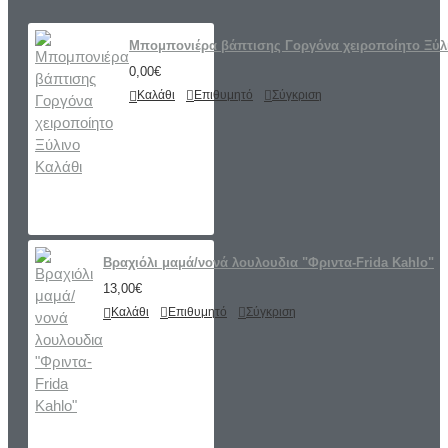
Μπομπονιέρα βάπτισης Γοργόνα χειροποίητο Ξύλ
0,00€
Καλάθι
Επιθυμητό
Σύγκριση
Βραχιόλι μαμά/νονά λουλουδια "Φριντα-Frida Kahlo"
13,00€
Καλάθι
Επιθυμητό
Σύγκριση