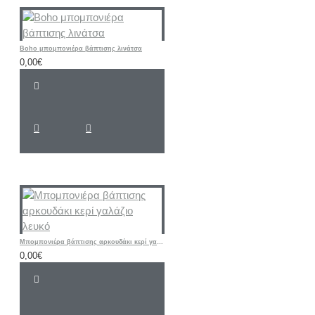
Boho μπομπονιέρα βάπτισης λινάτσα
0,00€
Mπομπονιέρα βάπτισης αρκουδάκι κερί γαλάζιο λευκό
0,00€