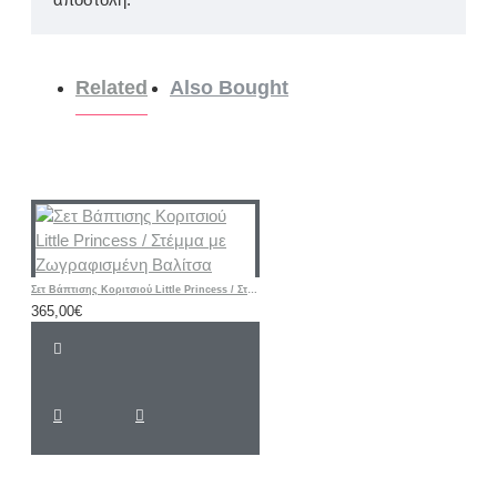
Related
Also Bought
Σετ Βάπτισης Κοριτσιού Little Princess / Στέμμα με Ζωγραφισμένη Βαλίτσα
365,00€