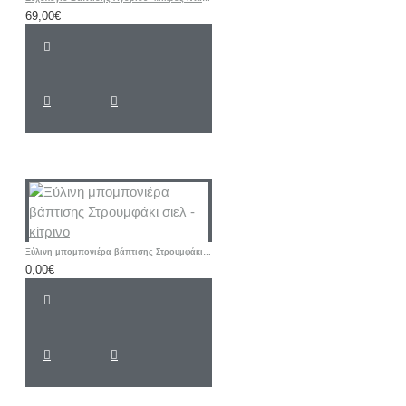
69,00€
Ξύλινη μπομπονιέρα βάπτισης Στρουμφάκι σιελ - κίτρινο
0,00€