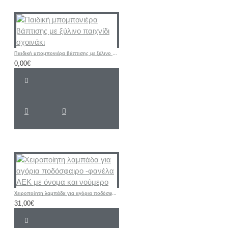
Παιδική μπομπονιέρα βάπτισης με ξύλινο παιχνίδι σχοινάκι
0,00€
Χειροποίητη λαμπάδα για αγόρια ποδόσφαιρο -φανέλα ΑΕΚ με όνομα και νούμερο
31,00€