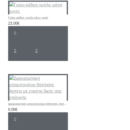
Γούρι κάδρο «μπλε μάτι» ευχές
23,00€
Διακοσμητική μπομπονιέρα βάπτισης Αστέρι με ετικέτα δικής σας επιλογής
0,00€