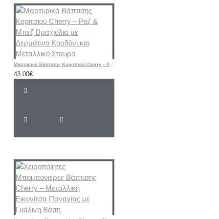
Μαρτυρικά Βάπτισης Κοριτσιού Cherry – Ροζ & Μπεζ Βραχιόλια με Δερμάτινο Κορδόνι και Μεταλλικό Σταυρό
43,00€