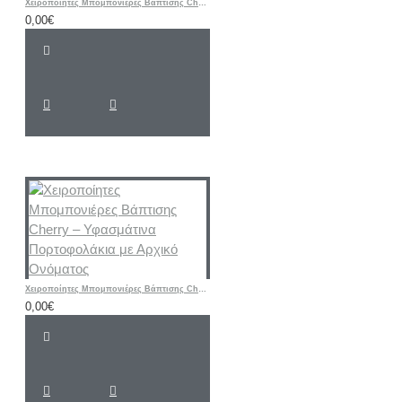
Χειροποίητες Μπομπονιέρες Βάπτισης Cherry – Μεταλλική Εικονίτσα Παναγίας με Γυάλινη Βάση
0,00€
Χειροποίητες Μπομπονιέρες Βάπτισης Cherry – Υφασμάτινα Πορτοφολάκια με Αρχικό Ονόματος
0,00€