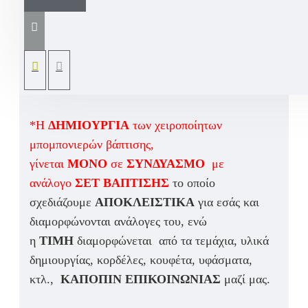
πρωτοτυπήστε με αυτά τα πανέμορφα και άκρως
ρομαντικά Χειροποίητα Ξύλινα καλαθάκια ,
ζωγραφισμένα και σχεδιασμένα εξ ολοκλήρου
στο χέρι σε χρώματα, θέμα και διαστάσεις που
εσείς επιθυμείτε κατόπιν παραγγελίας!
*Η
ΔΗΜΙΟΥΡΓΙΑ
των χειροποίητων
μπομπονιερών βάπτισης,
γίνεται
ΜΟΝΟ
σε
ΣΥΝΔΥΑΣΜΟ
με
ανάλογο
ΣΕΤ ΒΑΠΤΙΣΗΣ
το οποίο
σχεδιάζουμε
ΑΠΟΚΛΕΙΣΤΙΚΑ
για εσάς και
διαμορφώνονται ανάλογες του, ενώ
η
ΤΙΜΗ
διαμορφώνεται από τα τεμάχια, υλικά
δημιουργίας, κορδέλες, κουφέτα, υφάσματα,
κτλ.,
ΚΑΠΟΠΙΝ ΕΠΙΚΟΙΝΩΝΙΑΣ
μαζί μας.