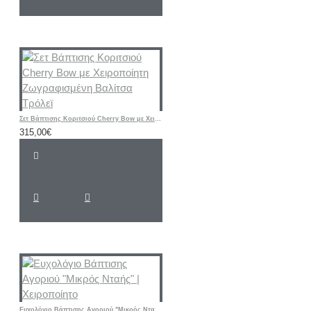
Σετ Βάπτισης Κοριτσιού Cherry Bow με Χειροποίητη Ζωγραφισμένη Βαλίτσα Τρόλεϊ
315,00€
Ευχολόγιο Βάπτισης Αγοριού "Μικρός Νταής" | Χειροποίητο