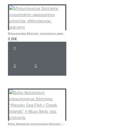
Μπομπονιέρα βάπτισης χειροποίητο υφασμάτινο μπρελόκ «Μονόκερος-unicorn»
0,00€
Boho θαλασσινή μπομπονιέρα βάπτισης “Ψαράκι Sea ​​Fish / Greek Islands” ή θέμα δικής σας επιλογής