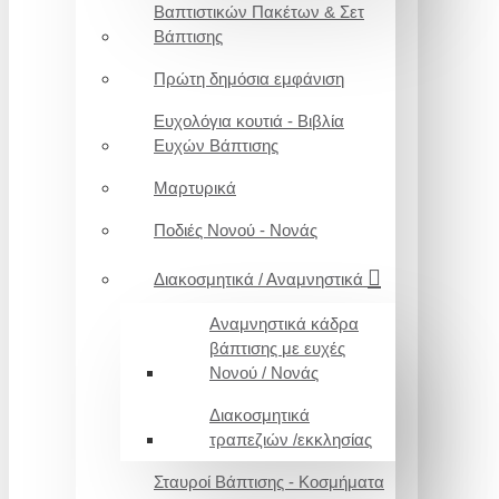
Βαπτιστικών Πακέτων & Σετ
Βάπτισης
Πρώτη δημόσια εμφάνιση
Ευχολόγια κουτιά - Βιβλία
Ευχών Βάπτισης
Μαρτυρικά
Ποδιές Νονού - Νονάς
Διακοσμητικά / Αναμνηστικά
Αναμνηστικά κάδρα
βάπτισης με ευχές
Νονού / Νονάς
Διακοσμητικά
τραπεζιών /εκκλησίας
Σταυροί Βάπτισης - Κοσμήματα