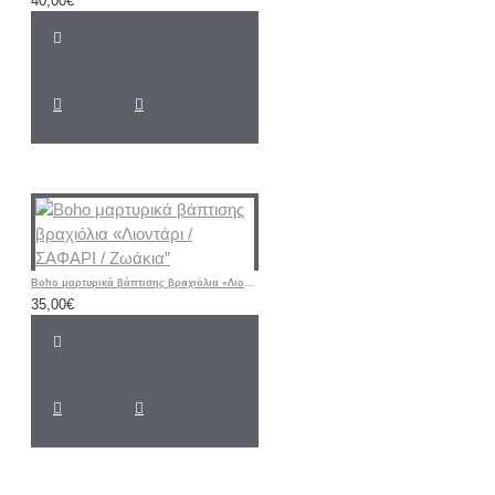
40,00€
Boho μαρτυρικά βάπτισης βραχιόλια «Λιοντάρι / ΣΑΦΑΡΙ / Ζωάκια”
35,00€