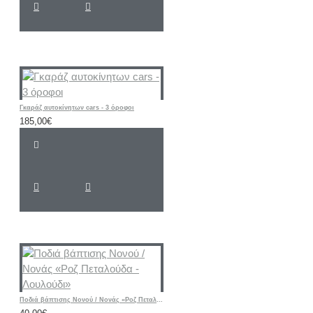
Γκαράζ αυτοκίνητων cars - 3 όροφοι
185,00€
Ποδιά βάπτισης Νονού / Νονάς «Ροζ Πεταλούδα - Λουλούδι»