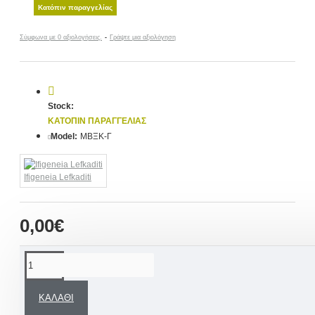
Κατόπιν παραγγελίας
Σύμφωνα με 0 αξιολογήσεις.
-
Γράψτε μια αξιολόγηση
Stock:
ΚΑΤΌΠΙΝ ΠΑΡΑΓΓΕΛΊΑΣ
Model:
ΜΒΞΚ-Γ
Ifigeneia Lefkaditi
0,00€
ΠΕΡΙΓΡΑΦΉ
ΚΑΛΆΘΙ
Για εσάς που θέλετε πάντα να ξεχωρίζετε,