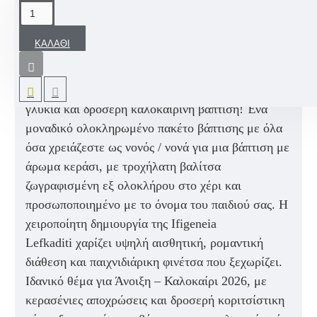
ΠΕΡΙΓΡΑΦΉ
ΚΑΛΆΘΙ
Ένα άκρως εντυπωσιακό Βαπτιστικό σετ για
κορίτσι με θέμα Κεράσι
Sweet Cherry, σε μπεζ,
κόκκινες, λευκές και ροζ αποχρώσεις
για μια
γλυκιά και δροσερή καλοκαιρινή βάπτιση! Ένα
μοναδικό ολοκληρωμένο πακέτο βάπτισης με όλα
όσα χρειάζεστε ως νονός / νονά για μια βάπτιση με
άρωμα κεράσι, με τροχήλατη βαλίτσα
ζωγραφισμένη εξ ολοκλήρου στο χέρι και
προσωποποιημένο με το όνομα του παιδιού σας. Η
χειροποίητη δημιουργία της
Ifigeneia
Lefkaditi
χαρίζει υψηλή αισθητική, ρομαντική
διάθεση και παιχνιδιάρικη φινέτσα που ξεχωρίζει.
Ιδανικό θέμα για Άνοιξη – Καλοκαίρι 2026, με
κερασένιες αποχρώσεις και δροσερή κοριτσίστικη