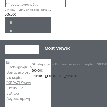
Boho ΒΑΠΤΙΣΤΙΚΟ σετ για αγόρι Winnie the Pooh / Γουίνι το αρκουδάκι / Προσωποποιημένο
305,00€
Recently Viewed
Most Viewed
Ολοκληρωμένο Βαπτιστικό σετ για κορίτσι "ΚΕΡΑΣ
590,00€
Καλάθι
Επιθυμητό
Σύγκριση