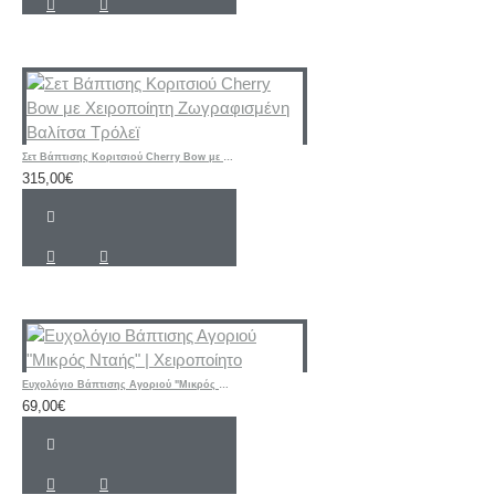
Σετ Βάπτισης Κοριτσιού Cherry Bow με Χειροποίητη Ζωγραφισμένη Βαλίτσα Τρόλεϊ
315,00€
Ευχολόγιο Βάπτισης Αγοριού "Μικρός Νταής" | Χειροποίητο
69,00€