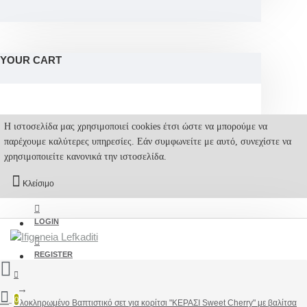
YOUR CART
Η ιστοσελίδα μας χρησιμοποιεί cookies έτσι ώστε να μπορούμε να
παρέχουμε καλύτερες υπηρεσίες. Εάν συμφωνείτε με αυτό, συνεχίστε να
χρησιμοποιείτε κανονικά την ιστοσελίδα.
Κλείσιμο
LOGIN
REGISTER
0
Ολοκληρωμένο Βαπτιστικό σετ για κορίτσι "ΚΕΡΑΣΙ Sweet Cherry" με βαλίτσα