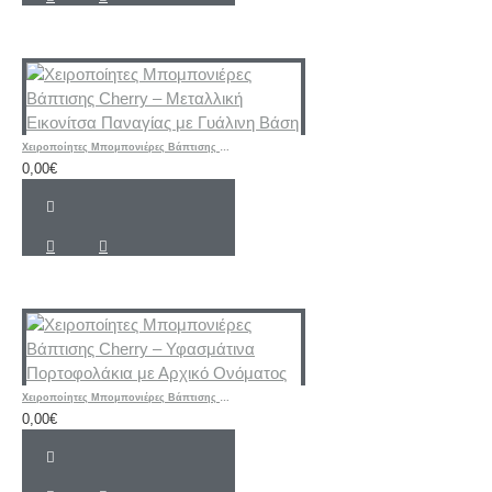
Χειροποίητες Μπομπονιέρες Βάπτισης Cherry – Μεταλλική Εικονίτσα Παναγίας με Γυάλινη Βάση
0,00€
Χειροποίητες Μπομπονιέρες Βάπτισης Cherry – Υφασμάτινα Πορτοφολάκια με Αρχικό Ονόματος
0,00€