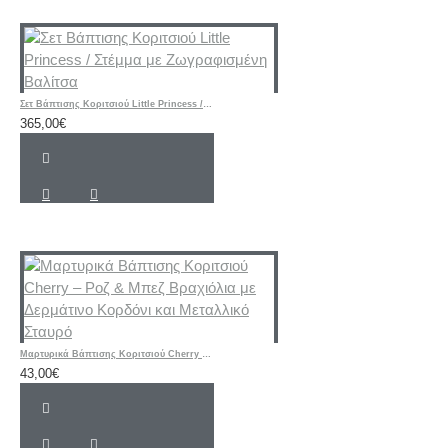
Σετ Βάπτισης Κοριτσιού Little Princess / Στέμμα με Ζωγραφισμένη Βαλίτσα
365,00€
Μαρτυρικά Βάπτισης Κοριτσιού Cherry – Ροζ & Μπεζ Βραχιόλια με Δερμάτινο Κορδόνι και Μεταλλικό Σταυρό
43,00€