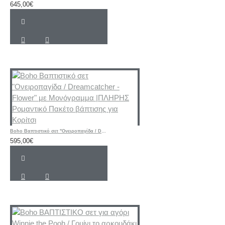
645,00€
Boho Βαπτιστικό σετ "Ονειροπαγίδα / Dreamcatcher - Flower" με Μονόγραμμα |ΠΛΗΡΗΣ Ρομαντικό Πακέτο βάπτισης για Κορίτσι
595,00€