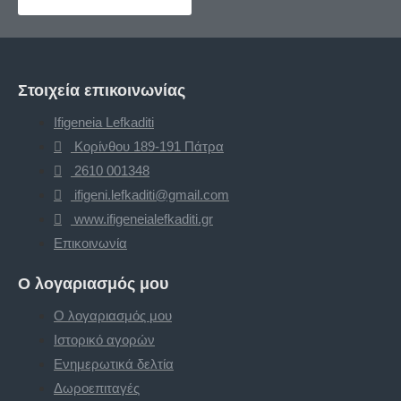
Στοιχεία επικοινωνίας
Ifigeneia Lefkaditi
Κορίνθου 189-191 Πάτρα
2610 001348
ifigeni.lefkaditi@gmail.com
www.ifigeneialefkaditi.gr
Επικοινωνία
Ο λογαριασμός μου
Ο λογαριασμός μου
Ιστορικό αγορών
Ενημερωτικά δελτία
Δωροεπιταγές