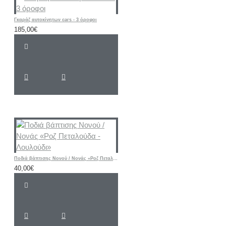
Γκαράζ αυτοκίνητων cars - 3 όροφοι
185,00€
Ποδιά βάπτισης Νονού / Νονάς «Ροζ Πεταλούδα - Λουλούδι»
40,00€