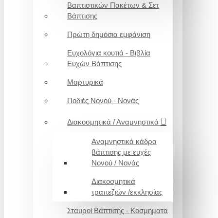
Βαπτιστικών Πακέτων & Σετ
Βάπτισης
Πρώτη δημόσια εμφάνιση
Ευχολόγια κουτιά - Βιβλία
Ευχών Βάπτισης
Μαρτυρικά
Ποδιές Νονού - Νονάς
Διακοσμητικά / Αναμνηστικά
Αναμνηστικά κάδρα
βάπτισης με ευχές
Νονού / Νονάς
Διακοσμητικά
τραπεζιών /εκκλησίας
Σταυροί Βάπτισης - Κοσμήματα