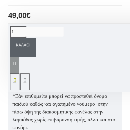
49,00€
ΠΕΡΙΓΡΑΦΉ
ΚΑΛΆΘΙ
Χειροποίητο Πασχαλινό Σετ για αγόρι Λαμπάδα
με χειροποίητη διακοσμητική φανέλα 2 όψεων
Παναχαϊκή ή σε σχεδίαση της αγαπημένης σας
ομάδας πάντα σε αρωματικό κερί, συνοδευόμενη
από φωτιζόμενο φανάρι με όνομα παιδιού.
*Εάν επιθυμείτε μπορεί να προστεθεί όνομα
παιδιού καθώς και αγαπημένο νούμερο στην
πίσω όψη της διακοσμητικής φανέλας στην
λαμπάδας χωρίς επιβάρυνση τιμής, αλλά και στο
φανάρι.