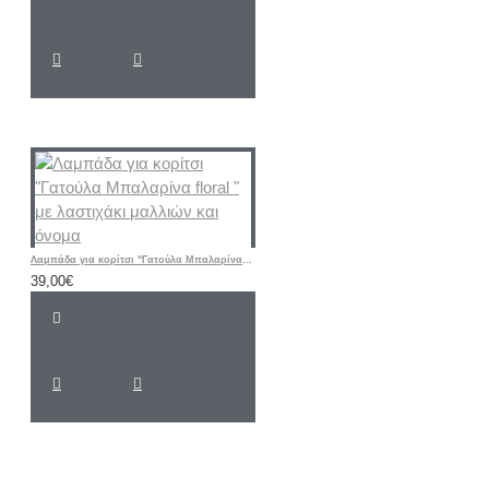
Λαμπάδα για κορίτσι "Γατούλα Μπαλαρίνα floral " με λαστιχάκι μαλλιών και όνομα
39,00€