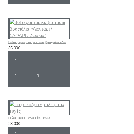
Boho μαρτυρικά βάπτισης βραχιόλια «Λιοντάρι / ΣΑΦΑΡΙ / Ζωάκια”
35,00€
Γούρι κάδρο «μπλε μάτι» ευχές
23,00€