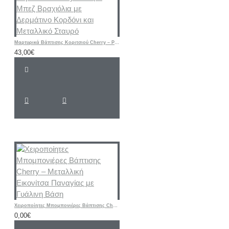
Μαρτυρικά Βάπτισης Κοριτσιού Cherry – Ροζ & Μπεζ Βραχιόλια με Δερμάτινο Κορδόνι και Μεταλλικό Σταυρό
43,00€
Χειροποίητες Μπομπονιέρες Βάπτισης Cherry – Μεταλλική Εικονίτσα Παναγίας με Γυάλινη Βάση
0,00€