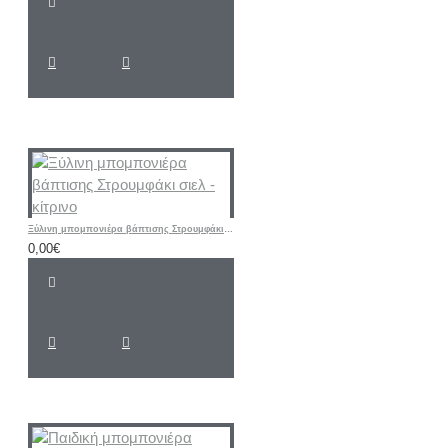
Ξύλινη μπομπονιέρα βάπτισης Στρουμφάκι σιελ - κίτρινο
0,00€