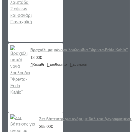
Βραχιόλι μαμά/νονά λουλουδια "Φριντα-Frida Kahlo"
13,00€
Καλάθι
Επιθυμητό
Σύγκριση
Σετ βάπτισης για αγόρι με βαλίτσα ζωγραφισμένη 
295,00€