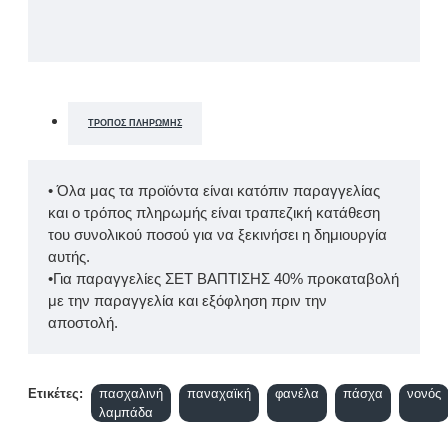
ΤΡΌΠΟΣ ΠΛΗΡΩΜΉΣ
• Όλα μας τα προϊόντα είναι κατόπιν παραγγελίας
και ο τρόπος πληρωμής είναι τραπεζική κατάθεση
του συνολικού ποσού για να ξεκινήσει η δημιουργία
αυτής.
•Για παραγγελίες ΣΕΤ ΒΑΠΤΙΣΗΣ 40% προκαταβολή
με την παραγγελία και εξόφληση πριν την
αποστολή.
Ετικέτες:
πασχαλινή
παναχαϊκή
φανέλα
πάσχα
νονός
λαμπάδα