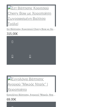
Σετ Βάπτισης Κοριτσιού Cherry Bow με Χειροποίητη Ζωγραφισμένη Βαλίτσα Τρόλεϊ
315,00€
Ευχολόγιο Βάπτισης Αγοριού "Μικρός Νταής" | Χειροποίητο
69,00€