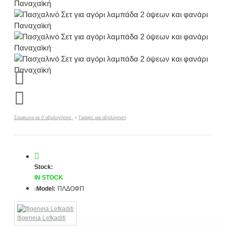
Σύμφωνα με 0 αξιολογήσεις.
-
Γράψτε μια αξιολόγηση
Stock:
IN STOCK
Model:
ΠΛΔΟΦΠ
Ifigeneia Lefkaditi