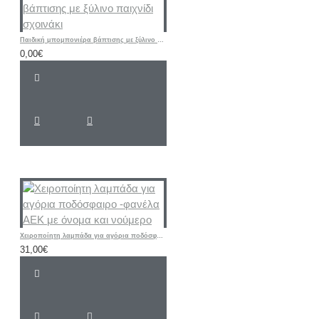
Παιδική μπομπονιέρα βάπτισης με ξύλινο παιχνίδι σχοινάκι
0,00€
Χειροποίητη λαμπάδα για αγόρια ποδόσφαιρο -φανέλα ΑΕΚ με όνομα και νούμερο
31,00€