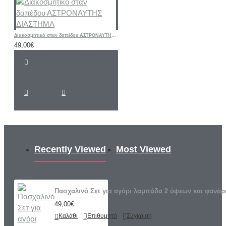
Διακοσμητικό σταν δαπέδου ΑΣΤΡΟΝΑΥΤΗΣ ΔΙΑΣΤΗΜΑ
49,00€
Recently Viewed
Most Viewed
Πασχαλινό Σετ για αγόρι λαμπάδα 2 όψεων και φανάρ
49,00€
Καλάθι
Επιθυμητό
Σύγκριση