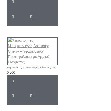
Χειροποίητες Μπομπονιέρες Βάπτισης Cherry – Υφασμάτινα Πορτοφολάκια με Αρχικό Ονόματος
0,00€