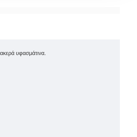
βακερά υφασμάτινα.