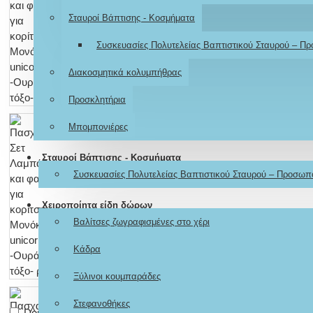
Σταυροί Βάπτισης - Κοσμήματα
Συσκευασίες Πολυτελείας Βαπτιστικού Σταυρού – Π
Διακοσμητικά κολυμπήθρας
Προσκλητήρια
Μπομπονιέρες
Σταυροί Βάπτισης - Κοσμήματα
Συσκευασίες Πολυτελείας Βαπτιστικού Σταυρού – Προσωπ
Χειροποίητα είδη δώρων
Βαλίτσες ζωγραφισμένες στο χέρι
Κάδρα
Ξύλινοι κουμπαράδες
Στεφανοθήκες
Don't show again.