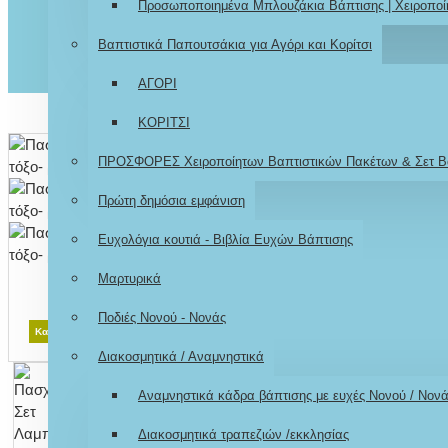
Προσωποποιημένα Μπλουζάκια Βάπτισης | Χειροποί
Βαπτιστικά Παπουτσάκια για Αγόρι και Κορίτσι
ΑΓΟΡΙ
ΚΟΡΙΤΣΙ
ΠΡΟΣΦΟΡΕΣ Χειροποίητων Βαπτιστικών Πακέτων & Σετ Β
Πρώτη δημόσια εμφάνιση
Ευχολόγια κουτιά - Βιβλία Ευχών Βάπτισης
Μαρτυρικά
Ποδιές Νονού - Νονάς
Κατόπιν παραγγελίας
Διακοσμητικά / Αναμνηστικά
Αναμνηστικά κάδρα βάπτισης με ευχές Νονού / Νον
Διακοσμητικά τραπεζιών /εκκλησίας