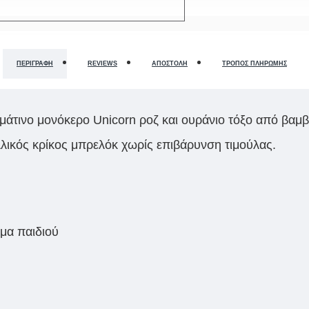
ΠΕΡΙΓΡΑΦΉ
REVIEWS
ΑΠΟΣΤΟΛΉ
ΤΡΌΠΟΣ ΠΛΗΡΩΜΉΣ
μάτινo μονόκερο Unicorn ροζ και ουράνιο τόξο από βαμ
λικός κρίκος μπρελόκ χωρίς επιβάρυνση τιμούλας.
ομα παιδιού