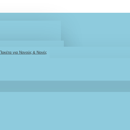
 Πακέτα για Νονούς & Νονές
2610001348