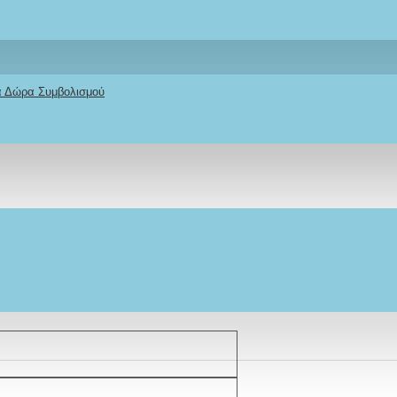
Stock:
ΚΑΤΌΠΙΝ ΠΑΡΑΓΓΕΛΊΑΣ
Model:
ΧΠΛΜΓΚ-ΟΤΡ
κά Δώρα Συμβολισμού
Ifigeneia Lefkaditi