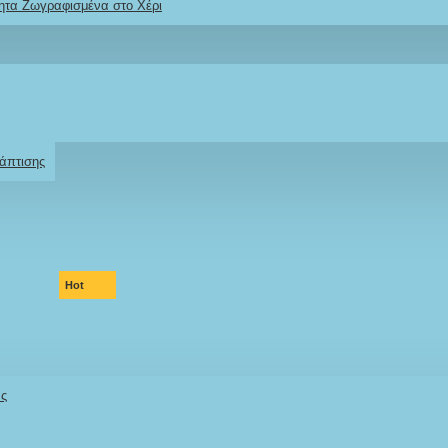
ητα Ζωγραφισμένα στο Χέρι
Ρωτήστε μας
Για το προϊόν
άπτισης
Hot
άς