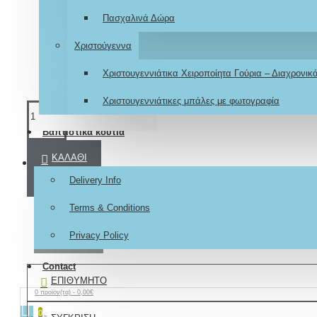
Πασχαλινά Δώρα
Χριστούγεννα
Χριστουγεννιάτικα Χειροποίητα Γούρια – Διαχρονι
Χριστουγεννιάτικες μπάλες με φωτογραφία
Βαπτιστικά κουτιά
ΚΑΛΆΘΙ
About
Delivery Info
Terms & Conditions
ΑΓΟΡΆ
Privacy Policy
Contact
ΕΠΙΘΥΜΗΤΌ
0 προϊόν(τα) - 0,00€
0