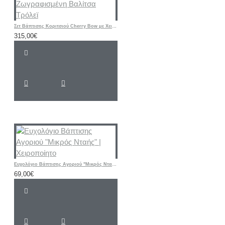
Σετ Βάπτισης Κοριτσιού Cherry Bow με Χειροποίητη Ζωγραφισμένη Βαλίτσα Τρόλεϊ
315,00€
Ευχολόγιο Βάπτισης Αγοριού "Μικρός Νταής" | Χειροποίητο
69,00€