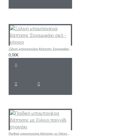
Ξύλινη μπομπονιέρα βάπτισης Στρουμφάκι σιελ - κίτρινο
0,00€
Παιδική μπομπονιέρα βάπτισης με ξύλινο παιχνίδι σχοινάκι