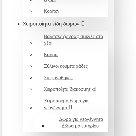
Κορίτσι
Χειροποίητα είδη δώρων
Βαλίτσες ζωγραφισμένες στο
χέρι
Κάδρα
Ξύλινοι κουμπαράδες
Στεφανοθήκες
Χειροποίητα διακοσμητικά
Χειροποίητα δώρα για
νεογέννητα
Δώρα για νεογέννητα
- Δώρα μαιευτηρίου