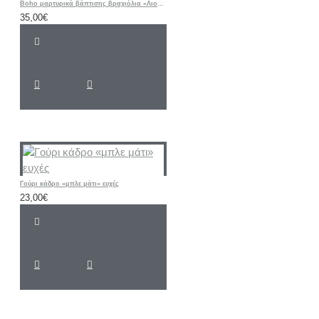
Boho μαρτυρικά βάπτισης βραχιόλια «Λιοντάρι / ΣΑΦΑΡΙ / Ζωάκια”
35,00€
Γούρι κάδρο «μπλε μάτι» ευχές
23,00€