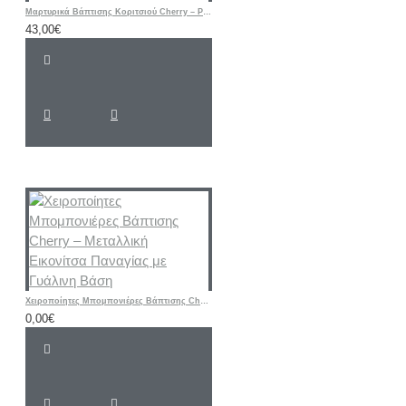
Μαρτυρικά Βάπτισης Κοριτσιού Cherry – Ροζ & Μπεζ Βραχιόλια με Δερμάτινο Κορδόνι και Μεταλλικό Σταυρό
43,00€
Χειροποίητες Μπομπονιέρες Βάπτισης Cherry – Μεταλλική Εικονίτσα Παναγίας με Γυάλινη Βάση
0,00€