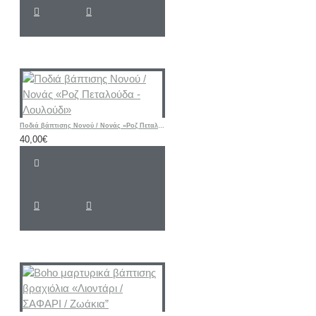
Ποδιά βάπτισης Νονού / Νονάς «Ροζ Πεταλούδα - Λουλούδι»
40,00€