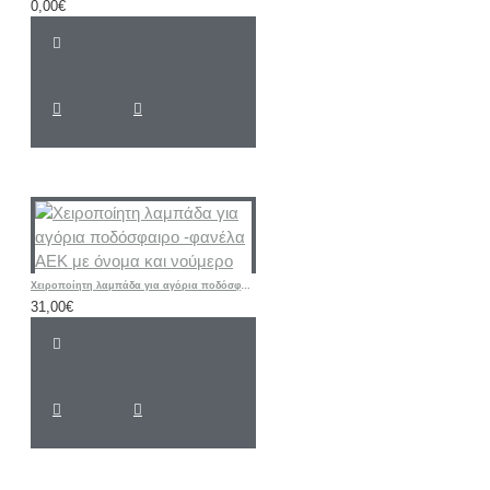
0,00€
Χειροποίητη λαμπάδα για αγόρια ποδόσφαιρο -φανέλα ΑΕΚ με όνομα και νούμερο
31,00€