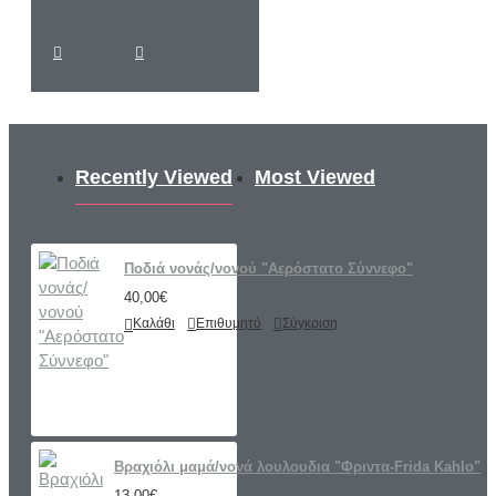
Recently Viewed
Most Viewed
Ποδιά νονάς/νονού "Αερόστατο Σύννεφο"
40,00€
Καλάθι
Επιθυμητό
Σύγκριση
Βραχιόλι μαμά/νονά λουλουδια "Φριντα-Frida Kahlo"
13,00€