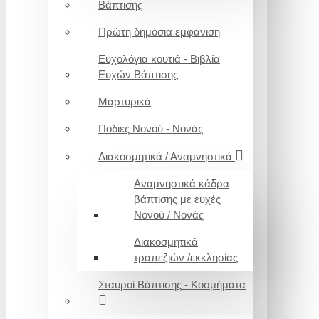
Βάπτισης
Πρώτη δημόσια εμφάνιση
Ευχολόγια κουτιά - Βιβλία
Ευχών Βάπτισης
Μαρτυρικά
Ποδιές Νονού - Νονάς
Διακοσμητικά / Αναμνηστικά
Αναμνηστικά κάδρα
βάπτισης με ευχές
Νονού / Νονάς
Διακοσμητικά
τραπεζιών /εκκλησίας
Σταυροί Βάπτισης - Κοσμήματα