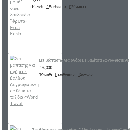
Καλάθι
Επιθυμητό
Σύγκριση
Σετ βάπτισης για αγόρι με βαλίτσα ζωγραφισμένη 
295,00€
Καλάθι
Επιθυμητό
Σύγκριση
Σετ βάπτισης για κορίτσι " Μονόκερος / Unicorn" με 