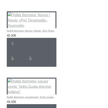
Ποδιά βάπτισης Νονού / Νονάς «Ροζ Πεταλούδα - Λουλούδι»
40,00€
Ποδιά βάπτισης νονού/νονάς "boho Ζωάκι Αλεπού Ινδιάνα"
49,00€