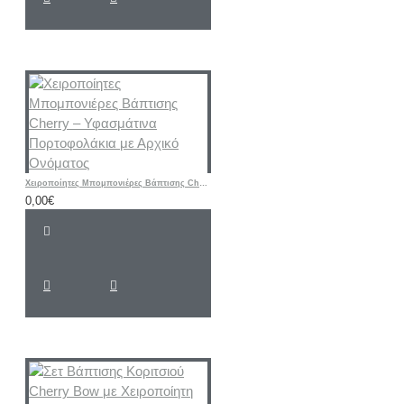
Χειροποίητες Μπομπονιέρες Βάπτισης Cherry – Υφασμάτινα Πορτοφολάκια με Αρχικό Ονόματος
0,00€