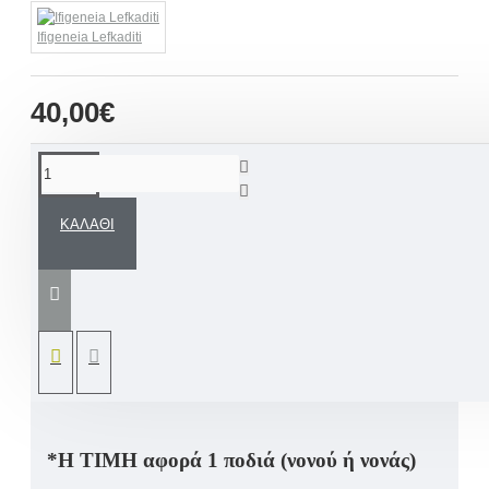
Ifigeneia Lefkaditi
40,00€
ΠΕΡΙΓΡΑΦΉ
ΚΑΛΆΘΙ
Χειροποίητη Ποδιά βάπτισης ζωγραφισμένη
στο χέρι βασισμένη σε ανάλογο Σετ Βάπτισης
δικής μας σχεδίασης για αγοράκι «Αερόστατο
Σύννεφο» το οποίο μπορείτε να το δείτε στην
συλλογή μας.
*Η ΤΙΜΗ αφορά 1 ποδιά (νονού ή νονάς)