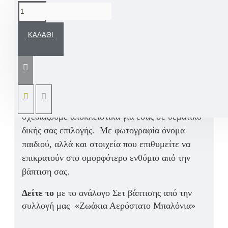
ΠΕΡΙΓΡΑΦΉ
ΚΑΛΆΘΙ
Εντυπωσιακό προσωποποιημένο προσκλητήριο
βάπτισης ξύλινο κάδρο κορνίζα με πλεξιγκλάς
κλείσιμο και χειροποίητες πινελιές
μοναδικότητας, με εκτύπωση την χειροποίητη
ζωγραφική από το Βαπτιστικό Σετ το οποίο
σχεδιάζουμε αποκλειστικά για εσάς σε θεματικό
δικής σας επιλογής. Με φωτογραφία όνομα
παιδιού, αλλά και στοιχεία που επιθυμείτε να
επικρατούν στο ομορφότερο ενθύμιο από την
βάπτιση σας.
Δείτε το
με το ανάλογο Σετ βάπτισης από την
συλλογή μας «Ζωάκια Αερόστατο Μπαλόνια»