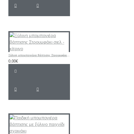
Ξύλινη μπομπονιέρα βάπτισης Στρουμφάκι σιελ - κίτρινο
0,00€