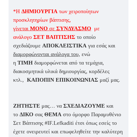
*Η
ΔΗΜΙΟΥΡΓΙΑ
των χειροποίητων
προσκλητηρίων βάπτισης,
γίνεται
ΜΟΝΟ
σε
ΣΥΝΔΥΑΣΜΟ
με
ανάλογο
ΣΕΤ ΒΑΠΤΙΣΗΣ
το οποίο
σχεδιάζουμε
ΑΠΟΚΛΕΙΣΤΙΚΑ
για εσάς και
διαμορφώνονται ανάλογα του,
ενώ
η
ΤΙΜΗ
διαμορφώνεται από τα τεμάχια,
διακοσμητικά υλικά δημιουργίας, κορδέλες
κτλ.,
ΚΑΠΟΠΙΝ ΕΠΙΚΟΙΝΩΝΙΑΣ
μαζί μας.
ΖΗΤΗΣΤΕ
μας… να
ΣΧΕΔΙΑΖΟΥΜΕ
και
το
ΔΙΚΟ
σας
ΘΕΜΑ
στο όμορφο Παραμυθένιο
Σετ Βάπτισης #IF.Lefkaditi έτσι όπως εσείς το
έχετε ονειρευτεί και επωφεληθείτε την καλύτερη