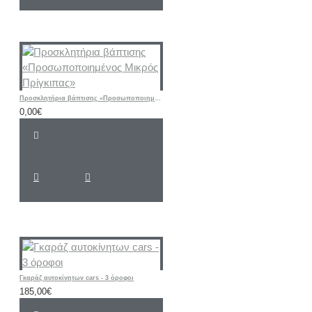
Προσκλητήρια βάπτισης «Προσωποποιημένος Μικρός Πρίγκιπας»
0,00€
Γκαράζ αυτοκίνητων cars - 3 όροφοι
185,00€