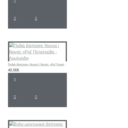
Ποδιά βάπτισης Νονού / Νονάς «Ροζ Πεταλούδα - Λουλούδι»
40,00€