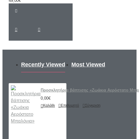
49,00€
Recently Viewed
Most Viewed
Προσκλητήρια βάπτισης «Ζωάκια Αερόστατο Μπα
0,00€
Καλάθι
Επιθυμητό
Σύγκριση