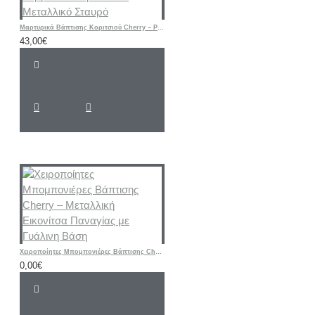
Μαρτυρικά Βάπτισης Κοριτσιού Cherry – Ροζ & Μπεζ Βραχιόλια με Δερμάτινο Κορδόνι και Μεταλλικό Σταυρό
43,00€
Χειροποίητες Μπομπονιέρες Βάπτισης Cherry – Μεταλλική Εικονίτσα Παναγίας με Γυάλινη Βάση
0,00€