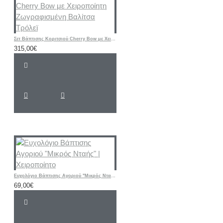
Σετ Βάπτισης Κοριτσιού Cherry Bow με Χειροποίητη Ζωγραφισμένη Βαλίτσα Τρόλεϊ
315,00€
Ευχολόγιο Βάπτισης Αγοριού "Μικρός Νταής" | Χειροποίητο
69,00€