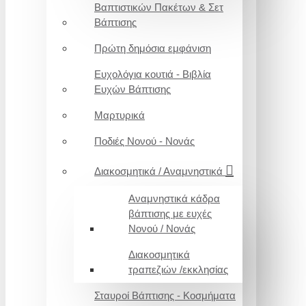
Βαπτιστικών Πακέτων & Σετ
Βάπτισης
Πρώτη δημόσια εμφάνιση
Ευχολόγια κουτιά - Βιβλία
Ευχών Βάπτισης
Μαρτυρικά
Ποδιές Νονού - Νονάς
Διακοσμητικά / Αναμνηστικά
Αναμνηστικά κάδρα
βάπτισης με ευχές
Νονού / Νονάς
Διακοσμητικά
τραπεζιών /εκκλησίας
Σταυροί Βάπτισης - Κοσμήματα