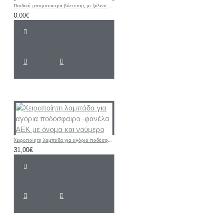
Παιδική μπομπονιέρα βάπτισης με ξύλινο παιχνίδι σχοινάκι
0,00€
Χειροποίητη λαμπάδα για αγόρια ποδόσφαιρο -φανέλα ΑΕΚ με όνομα και νούμερο
31,00€