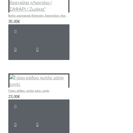
Boho μαρτυρικά βάπτισης βραχιόλια «Λιοντάρι / ΣΑΦΑΡΙ / Ζωάκια”
35,00€
Γούρι κάδρο «μπλε μάτι» ευχές
23,00€