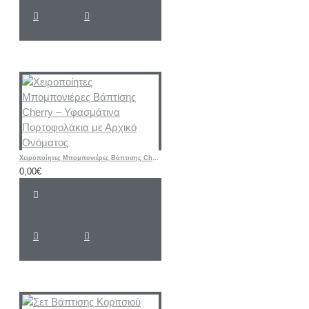
Χειροποίητες Μπομπονιέρες Βάπτισης Cherry – Υφασμάτινα Πορτοφολάκια με Αρχικό Ονόματος
0,00€