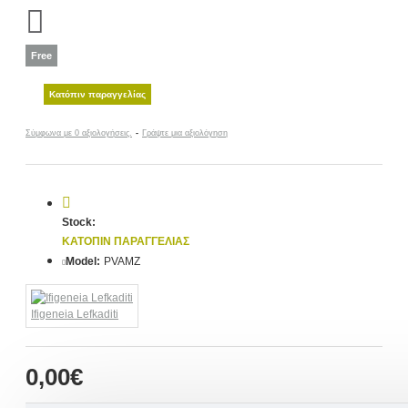
Free
Κατόπιν παραγγελίας
Σύμφωνα με 0 αξιολογήσεις.
-
Γράψτε μια αξιολόγηση
Stock:
ΚΑΤΌΠΙΝ ΠΑΡΑΓΓΕΛΊΑΣ
Model:
PVAMZ
Ifigeneia Lefkaditi
0,00€