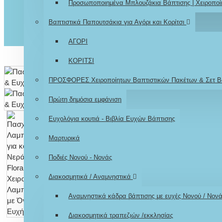
Προσωποποιημένα Μπλουζάκια Βάπτισης | Χειροποί
Βαπτιστικά Παπουτσάκια για Αγόρι και Κορίτσι
ΑΓΟΡΙ
ΚΟΡΙΤΣΙ
ΠΡΟΣΦΟΡΕΣ Χειροποίητων Βαπτιστικών Πακέτων & Σετ Β
Πρώτη δημόσια εμφάνιση
Ευχολόγια κουτιά - Βιβλία Ευχών Βάπτισης
Μαρτυρικά
Ποδιές Νονού - Νονάς
Διακοσμητικά / Αναμνηστικά
Αναμνηστικά κάδρα βάπτισης με ευχές Νονού / Νον
Διακοσμητικά τραπεζιών /εκκλησίας