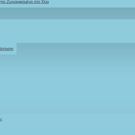
ητα Ζωγραφισμένα στο Χέρι
Ρωτήστε μας
Για το προϊόν
άπτισης
άς