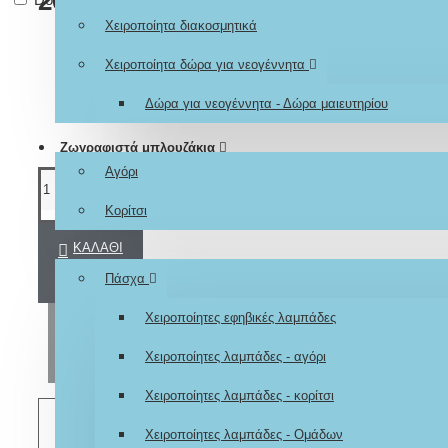
26,00€
Χειροποίητα διακοσμητικά
Χειροποίητα δώρα για νεογέννητα
Δώρα για νεογέννητα - Δώρα μαιευτηρίου
Ζωγραφιστά μπλουζάκια
Αγόρι
Κορίτσι
ΚΑΛΆΘΙ
Εποχιακά
Πάσχα
Χειροποίητες εφηβικές λαμπάδες
ΑΓΟΡΆ
Χειροποίητες λαμπάδες - αγόρι
Χειροποίητες λαμπάδες - κορίτσι
ΕΠΙΘΥΜΗΤΌ
Χειροποίητες λαμπάδες - Ομάδων