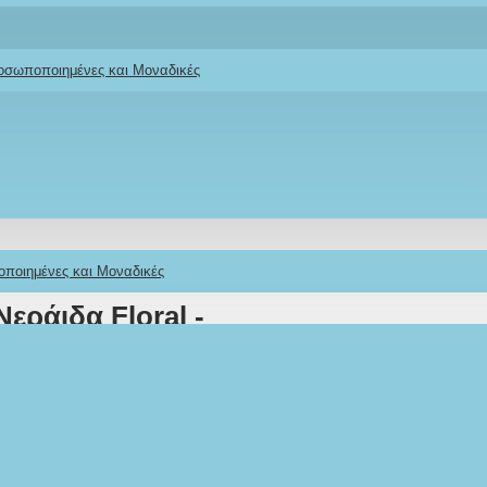
ροσωποποιημένες και Μοναδικές
οποιημένες και Μοναδικές
εράιδα Floral -
 & Ευχή