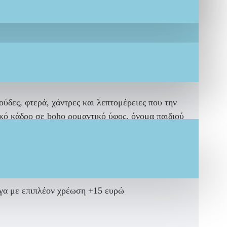
ούδες, φτερά, χάντρες και λεπτομέρειες που την
ικό κάδρο σε boho ρομαντικό ύφος,
όνομα παιδιού
 ένα ξεχωριστό αναμνηστικό που μένει για πάντα.
 κάθε λαμπάδα δημιουργείται χειροποίητα από
λογα με επιπλέον χρέωση +15 ευρώ