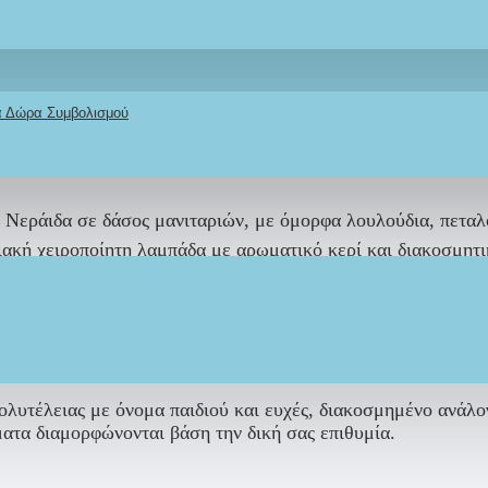
κά Δώρα Συμβολισμού
ΠΕΡΙΓΡΑΦΉ
REVIEWS
ΑΠΟΣΤΟΛΉ
ΤΡΌΠΟΣ ΠΛΗΡΩΜΉΣ
ι Νεράιδα σε δάσος μανιταριών
, με όμορφα λουλούδια, πεταλ
ακή χειροποίητη λαμπάδα με αρωματικό κερί και διακοσμητ
ικό πασχαλινό δώρο που συνδυάζει ποιότητα, συναίσθημα και
κόσμησης
και του κεριού,
μπορούν να τροποποιηθούν,
καθώς
 επιθυμία.
πολυτέλειας με όνομα παιδιού και ευχές, διακοσμημένο ανά
ατα διαμορφώνονται βάση την δική σας επιθυμία.