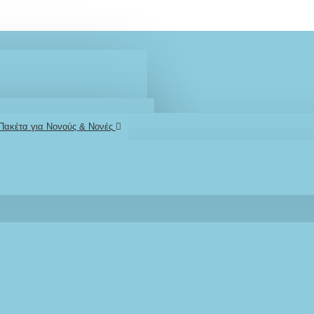
 Πακέτα για Νονούς & Νονές
2610001348