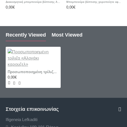
Διακοσμητική μπομπονιέρα βάπτισης Αστέρι με ετικέτα δικής σας επιλογής
Μπομπονιέρα βάπτισης χειροποίητο υφασμάτινο μπρελόκ «Μονόκερος-unicorn»
0,00€
0,00€
Recently Viewed
Most Viewed
Προσωποποιημένη τρίλιζα «Αλογάκι καρουζελ»
0,00€
Στοιχεία επικοινωνίας
Ifigeneia Lefkaditi