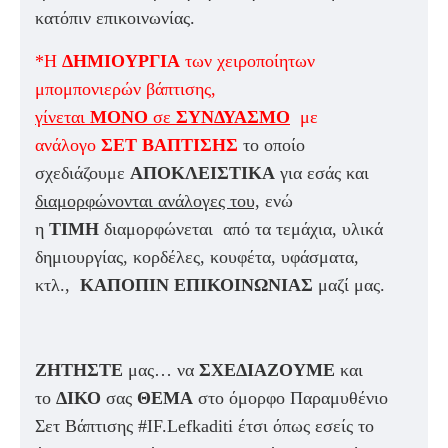
κατόπιν επικοινωνίας.
*Η
ΔΗΜΙΟΥΡΓΙΑ
των χειροποίητων
μπομπονιερών βάπτισης,
γίνεται
ΜΟΝΟ
σε
ΣΥΝΔΥΑΣΜΟ
με
ανάλογο
ΣΕΤ ΒΑΠΤΙΣΗΣ
το οποίο
σχεδιάζουμε
ΑΠΟΚΛΕΙΣΤΙΚΑ
για εσάς και
διαμορφώνονται ανάλογες του,
ενώ
η
ΤΙΜΗ
διαμορφώνεται από τα τεμάχια, υλικά
δημιουργίας, κορδέλες, κουφέτα, υφάσματα,
κτλ.,
ΚΑΠΟΠΙΝ ΕΠΙΚΟΙΝΩΝΙΑΣ
μαζί μας.
ΖΗΤΗΣΤΕ
μας… να
ΣΧΕΔΙΑΖΟΥΜΕ
και
το
ΔΙΚΟ
σας
ΘΕΜΑ
στο όμορφο Παραμυθένιο
Σετ Βάπτισης #IF.Lefkaditi έτσι όπως εσείς το