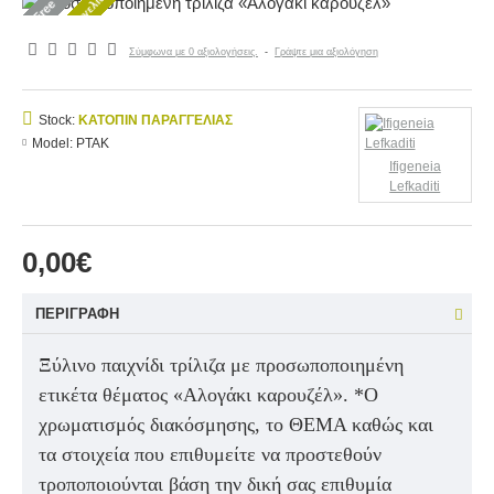
Κατόπιν παραγγελίας
Free
Σύμφωνα με 0 αξιολογήσεις.
-
Γράψτε μια αξιολόγηση
Stock:
ΚΑΤΌΠΙΝ ΠΑΡΑΓΓΕΛΊΑΣ
Model:
PTAK
Ifigeneia
Lefkaditi
0,00€
ΠΕΡΙΓΡΑΦΉ
Ξύλινο παιχνίδι τρίλιζα με προσωποποιημένη
ετικέτα θέματος «Αλογάκι καρουζέλ».
*Ο
χρωματισμός διακόσμησης, το ΘΕΜΑ καθώς και
τα στοιχεία που επιθυμείτε να προστεθούν
τροποποιούνται βάση την δική σας επιθυμία