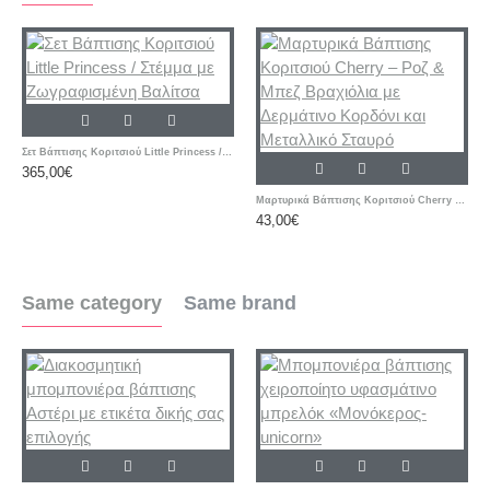
Σετ Βάπτισης Κοριτσιού Little Princess / Στέμμα με Ζωγραφισμένη Βαλίτσα
365,00€
Μαρτυρικά Βάπτισης Κοριτσιού Cherry – Ροζ & Μπεζ Βραχιόλια με Δερμάτινο Κορδόνι και Μεταλλικό Σταυρό
43,00€
Same category
Same brand