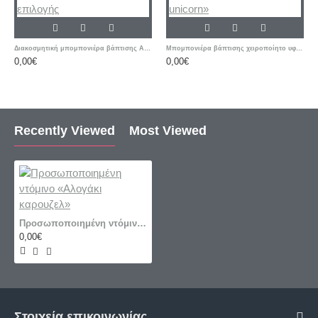
Διακοσμητική μπομπονιέρα βάπτισης Αστέρι με ετικέτα δικής σας επιλογής
Μπομπονιέρα βάπτισης χειροποίητο υφασμάτινο μπρελόκ «Μονόκερος-unicorn»
0,00€
0,00€
Recently Viewed
Most Viewed
Προσωποποιημένη ντόμινο «Αλογάκι καρουζελ»
0,00€
Στοιχεία επικοινωνίας