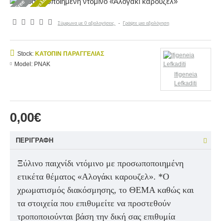
Κατόπιν παραγγελίας
Free
Σύμφωνα με 0 αξιολογήσεις.
-
Γράψτε μια αξιολόγηση
Stock:
ΚΑΤΌΠΙΝ ΠΑΡΑΓΓΕΛΊΑΣ
Model:
PNAK
Ifigeneia
Lefkaditi
0,00€
ΠΕΡΙΓΡΑΦΉ
Ξύλινο παιχνίδι ντόμινο με προσωποποιημένη
ετικέτα θέματος «Αλογάκι καρουζελ».
*Ο
χρωματισμός διακόσμησης, το ΘΕΜΑ καθώς και
τα στοιχεία που επιθυμείτε να προστεθούν
τροποποιούνται βάση την δική σας επιθυμία