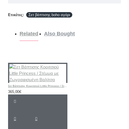
Ετικέτες:
Σετ βάπτισης boho αγόρι
Related
Also Bought
Σετ Βάπτισης Κοριτσιού Little Princess / Στέμμα με Ζωγραφισμένη Βαλίτσα
365,00€