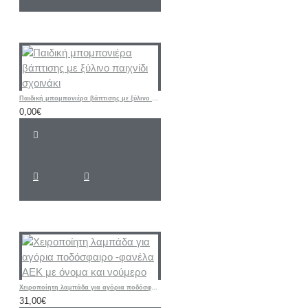
Παιδική μπομπονιέρα βάπτισης με ξύλινο παιχνίδι σχοινάκι
0,00€
Χειροποίητη λαμπάδα για αγόρια ποδόσφαιρο -φανέλα ΑΕΚ με όνομα και νούμερο
31,00€