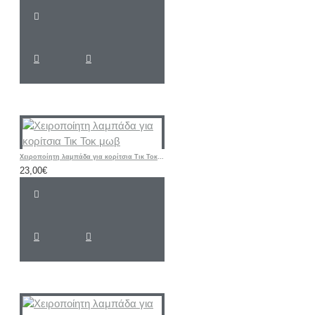
Χειροποίητη λαμπάδα για κορίτσια Τικ Τοκ μωβ
23,00€