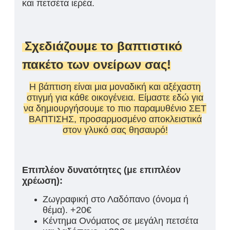
και πετσέτα ιερέα.
Σχεδιάζουμε το βαπτιστικό
πακέτο των ονείρων σας!
Η βάπτιση είναι μια μοναδική και αξέχαστη
στιγμή για κάθε οικογένεια. Είμαστε εδώ για
να δημιουργήσουμε το πιο παραμυθένιο ΣΕΤ
ΒΑΠΤΙΣΗΣ, προσαρμοσμένο αποκλειστικά
στον γλυκό σας θησαυρό!
Επιπλέον δυνατότητες (με επιπλέον
χρέωση):
Ζωγραφική στο Λαδόπανο (όνομα ή
θέμα). +20€
Κέντημα Ονόματος σε μεγάλη πετσέτα