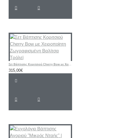
Σετ Βάπτισης Κοριτσιού Cherry Bow με Χειροποίητη Ζωγραφισμένη Βαλίτσα Τρόλεϊ
315,00€