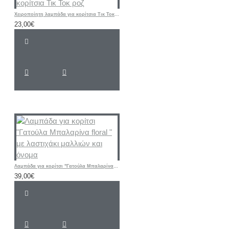
Χειροποίητη λαμπάδα για κορίτσια Τικ Τοκ ροζ
23,00€
Λαμπάδα για κορίτσι "Γατούλα Μπαλαρίνα floral " με λαστιχάκι μαλλιών και όνομα
39,00€