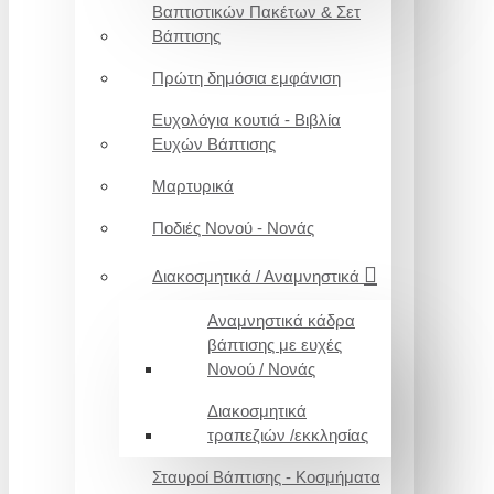
Βαπτιστικών Πακέτων & Σετ
Βάπτισης
Πρώτη δημόσια εμφάνιση
Ευχολόγια κουτιά - Βιβλία
Ευχών Βάπτισης
Μαρτυρικά
Ποδιές Νονού - Νονάς
Διακοσμητικά / Αναμνηστικά
Αναμνηστικά κάδρα
βάπτισης με ευχές
Νονού / Νονάς
Διακοσμητικά
τραπεζιών /εκκλησίας
Σταυροί Βάπτισης - Κοσμήματα