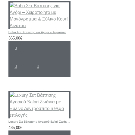
Boho Σετ Βάπτισης για Αγόρι – Χειροποίητο με Μονόγραμμα & Ξύλινο Κουτί Λινάτσα
365,00€
Luxury Σετ Βάπτισης Αγoριού Safari Ζωάκια με Ξύλινο Δεντρόσπιτο ή θέμα επιλογής
485,00€