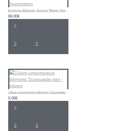
Ευχολόγιο Βάπτισης Αγοριού "Μικρός Νταής" | Χειροποίητο
69,00€
Ξύλινη μπομπονιέρα βάπτισης Στρουμφάκι σιελ - κίτρινο
0,00€