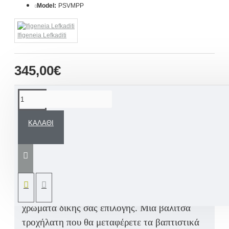
Model:
PSVMPP
Ifigeneia Lefkaditi
345,00€
ΠΕΡΙΓΡΑΦΉ
ΚΑΛΆΘΙ
Προσωποποιημένο χειροποίητο Σετ Βάπτισης
για αγοράκι «Μικρός Πρίγκιπας ντυμένος με
τα βαπτιστικά του ρούχα» με βαλίτσα
ζωγραφισμένη εξ ολοκλήρου στο χέρι από
εμάς και όνομα παιδιού ή σε
ΘΕΜΑ
και
χρώματα δικής σας επιλογής. Μία βαλίτσα
τροχήλατη που θα μεταφέρετε τα βαπτιστικά