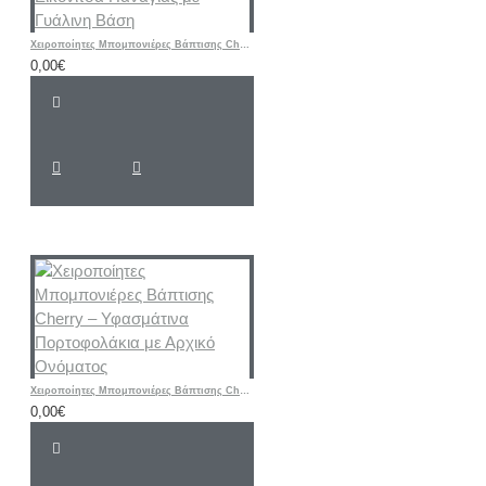
Χειροποίητες Μπομπονιέρες Βάπτισης Cherry – Μεταλλική Εικονίτσα Παναγίας με Γυάλινη Βάση
0,00€
Χειροποίητες Μπομπονιέρες Βάπτισης Cherry – Υφασμάτινα Πορτοφολάκια με Αρχικό Ονόματος
0,00€