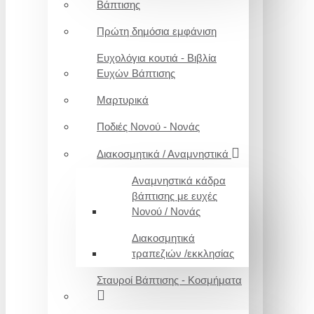
Βάπτισης
Πρώτη δημόσια εμφάνιση
Ευχολόγια κουτιά - Βιβλία
Ευχών Βάπτισης
Μαρτυρικά
Ποδιές Νονού - Νονάς
Διακοσμητικά / Αναμνηστικά
Αναμνηστικά κάδρα
βάπτισης με ευχές
Νονού / Νονάς
Διακοσμητικά
τραπεζιών /εκκλησίας
Σταυροί Βάπτισης - Κοσμήματα