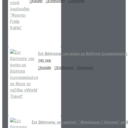
Καλάθι
Επιθυμητό
Σύγκριση
Σετ βάπτισης για αγόρι με βαλίτσα ζωγραφισμένη 
295,00€
Καλάθι
Επιθυμητό
Σύγκριση
Σετ βάπτισης για κορίτσι " Μονόκερος / Unicorn" με 