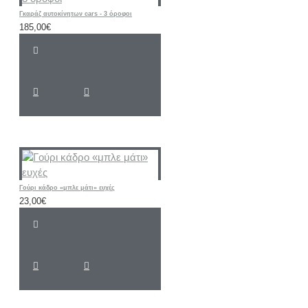
Γκαράζ αυτοκίνητων cars - 3 όροφοι
185,00€
Γούρι κάδρο «μπλε μάτι» ευχές
23,00€