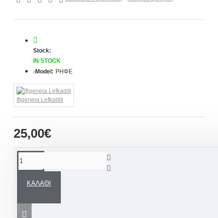
Stock:
IN STOCK
Model:
ΡΗΦΕ
Ifigeneia Lefkaditi
25,00€
ΠΕΡΙΓΡΑΦΉ
ΚΑΛΆΘΙ
Ευχηθείτε ότι καλύτερο στα