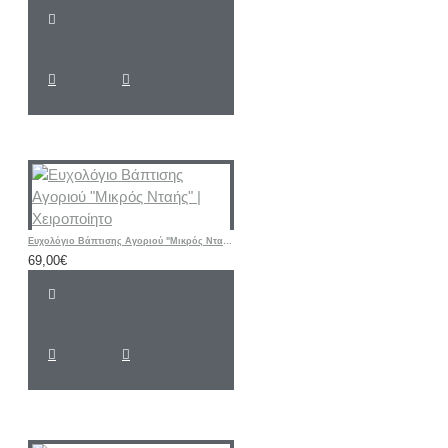
Ευχολόγιο Βάπτισης Αγοριού "Μικρός Νταής" | Χειροποίητο
69,00€