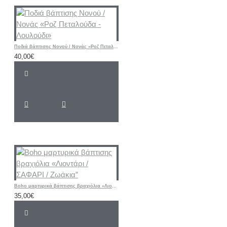
Ποδιά βάπτισης Νονού / Νονάς «Ροζ Πεταλούδα - Λουλούδι»
40,00€
Boho μαρτυρικά βάπτισης βραχιόλια «Λιοντάρι / ΣΑΦΑΡΙ / Ζωάκια”
35,00€