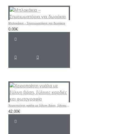
Μπλοκάκια – Σημειωματάρια για δωράκια
0,00€
Χειροποίητη γυάλα με ξύλινη βάση, ξύλινες καρδιές και φωτογραφία
42,00€