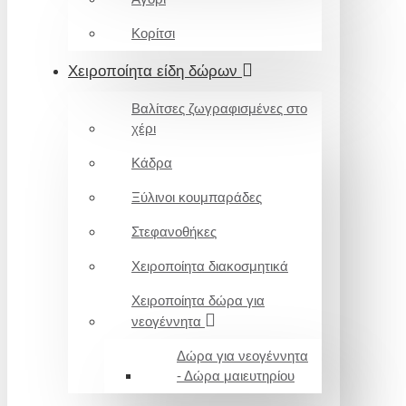
Κορίτσι
Χειροποίητα είδη δώρων
Βαλίτσες ζωγραφισμένες στο
χέρι
Κάδρα
Ξύλινοι κουμπαράδες
Στεφανοθήκες
Χειροποίητα διακοσμητικά
Χειροποίητα δώρα για
νεογέννητα
Δώρα για νεογέννητα
- Δώρα μαιευτηρίου