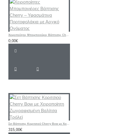
Χειροποίητες Μπομπονιέρες Βάπτισης Cherry – Υφασμάτινα Πορτοφολάκια με Αρχικό Ονόματος
0,00€
Σετ Βάπτισης Κοριτσιού Cherry Bow με Χειροποίητη Ζωγραφισμένη Βαλίτσα Τρόλεϊ
315,00€