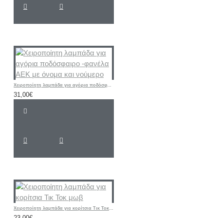
Χειροποίητη λαμπάδα για αγόρια ποδόσφαιρο -φανέλα ΑΕΚ με όνομα και νούμερο
31,00€
Χειροποίητη λαμπάδα για κορίτσια Τικ Τοκ μωβ
23,00€