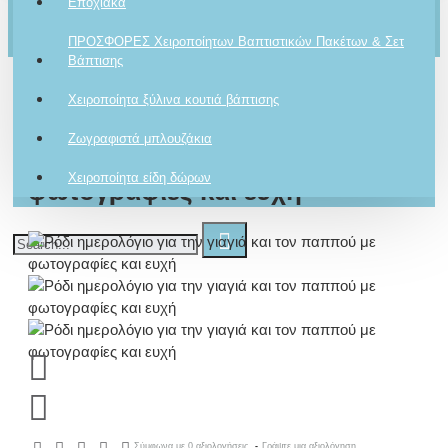
Εποχιακά
Ρωτήστε μας
Το καλάθι αγορών είναι άδειο!
Για το προϊόν
ΠΡΟΣΦΟΡΕΣ Χειροποίητων Βαπτιστικών Πακέτων & Σετ
Βάπτισης
Χειροποίητα ξύλινα κουτιά βάπτισης
Ρόδι ημερολόγιο για την γιαγιά
Ζωγραφιστά μπλουζάκια
και τον παππού με
Χειροποίητα είδη δώρων
φωτογραφίες και ευχή
Σύμφωνα με 0 αξιολογήσεις.
-
Γράψτε μια αξιολόγηση