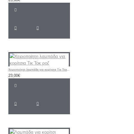
Χειροποίητη λαμπάδα για κορίτσια Τικ Τοκ ροζ
23,00€