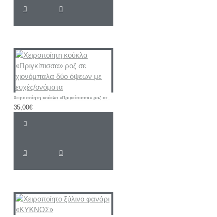
Χειροποίητη κούκλα «Πριγκίπισσα» ροζ σε χιονόμπαλα δύο όψεων με ευχές/ονόματα
35,00€