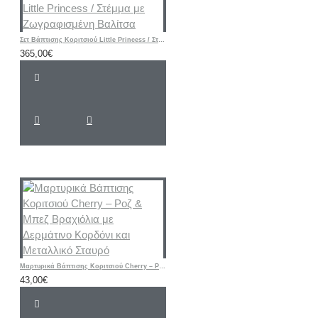
Σετ Βάπτισης Κοριτσιού Little Princess / Στέμμα με Ζωγραφισμένη Βαλίτσα
365,00€
Μαρτυρικά Βάπτισης Κοριτσιού Cherry – Ροζ & Μπεζ Βραχιόλια με Δερμάτινο Κορδόνι και Μεταλλικό Σταυρό
43,00€