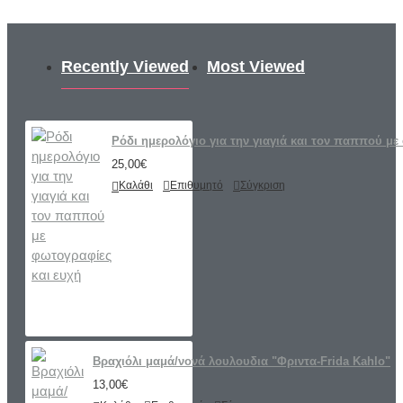
Recently Viewed
Most Viewed
Ρόδι ημερολόγιο για την γιαγιά και τον παππού με
25,00€
Καλάθι
Επιθυμητό
Σύγκριση
Βραχιόλι μαμά/νονά λουλουδια "Φριντα-Frida Kahlo"
13,00€