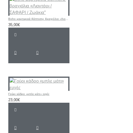
Boho μαρτυρικά βάπτισης βραχιόλια «Λιοντάρι / ΣΑΦΑΡΙ / Ζωάκια”
35,00€
Γούρι κάδρο «μπλε μάτι» ευχές
23,00€