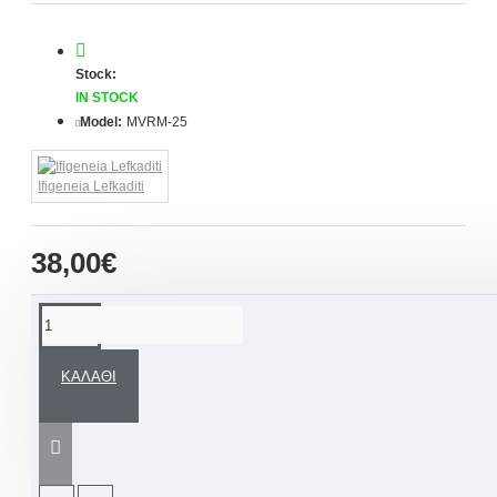
Stock:
IN STOCK
Model:
MVRM-25
Ifigeneia Lefkaditi
38,00€
ΠΕΡΙΓΡΑΦΉ
ΚΑΛΆΘΙ
Μοναδικά
χειροποίητα μαρτυρικά βάπτισης
σε
ρομαντικές και γλυκές αποχρώσεις, λευκό,
χρυσό και σαπιομήλο, ιδανικά για
βάπτιση
κοριτσιού
. Κάθε μαρτυρικό είναι φτιαγμένο με