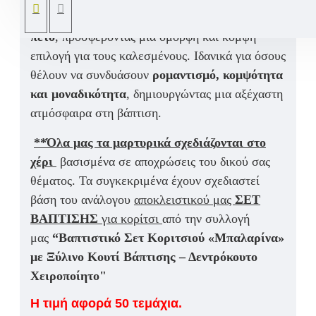
φροντίδα και λεπτομέρεια, με
καρφίτσα για το
πέτο
, προσφέροντας μια όμορφη και κομψή
επιλογή για τους καλεσμένους. Ιδανικά για όσους
θέλουν να συνδυάσουν
ρομαντισμό, κομψότητα
και μοναδικότητα
, δημιουργώντας μια αξέχαστη
ατμόσφαιρα στη βάπτιση.
**Όλα μας τα μαρτυρικά σχεδιάζονται στο
χέρι
βασισμένα σε αποχρώσεις του δικού σας
θέματος. Τα συγκεκριμένα έχουν σχεδιαστεί
βάση του ανάλογου
αποκλειστικού μας
ΣΕΤ
ΒΑΠΤΙΣΗΣ
για κορίτσι
από την συλλογή
μας
“
Βαπτιστικό Σετ Κοριτσιού «Μπαλαρίνα»
με Ξύλινο Κουτί Βάπτισης – Δεντρόκουτο
Χειροποίητο"
Η τιμή αφορά 50 τεμάχια.