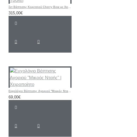
Σετ Βάπτισης Κοριτσιού Cherry Bow με Χειροποίητη Ζωγραφισμένη Βαλίτσα Τρόλεϊ
315,00€
Ευχολόγιο Βάπτισης Αγοριού "Μικρός Νταής" | Χειροποίητο
69,00€