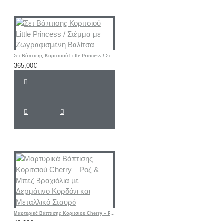
Σετ Βάπτισης Κοριτσιού Little Princess / Στέμμα με Ζωγραφισμένη Βαλίτσα
365,00€
Μαρτυρικά Βάπτισης Κοριτσιού Cherry – Ροζ & Μπεζ Βραχιόλια με Δερμάτινο Κορδόνι και Μεταλλικό Σταυρό