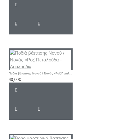
Ποδιά βάπτισης Νονού / Νονάς «Ροζ Πεταλούδα - Λουλούδι»
40,00€