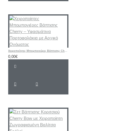
Χειροποίητες Μπομπονιέρες Βάπτισης Cherry – Υφασμάτινα Πορτοφολάκια με Αρχικό Ονόματος
0,00€