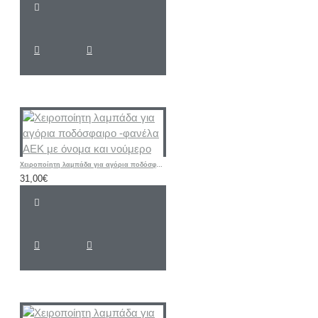
Χειροποίητη λαμπάδα για αγόρια ποδόσφαιρο -φανέλα ΑΕΚ με όνομα και νούμερο
31,00€