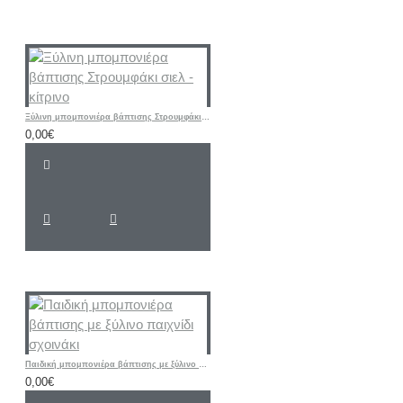
Ξύλινη μπομπονιέρα βάπτισης Στρουμφάκι σιελ - κίτρινο
0,00€
Παιδική μπομπονιέρα βάπτισης με ξύλινο παιχνίδι σχοινάκι
0,00€