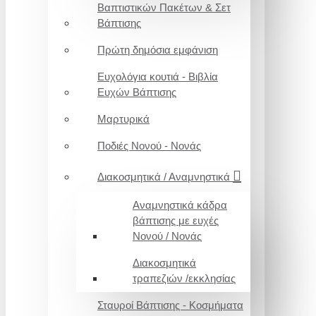
Βαπτιστικών Πακέτων & Σετ
Βάπτισης
Πρώτη δημόσια εμφάνιση
Ευχολόγια κουτιά - Βιβλία
Ευχών Βάπτισης
Μαρτυρικά
Ποδιές Νονού - Νονάς
Διακοσμητικά / Αναμνηστικά
Αναμνηστικά κάδρα
βάπτισης με ευχές
Νονού / Νονάς
Διακοσμητικά
τραπεζιών /εκκλησίας
Σταυροί Βάπτισης - Κοσμήματα