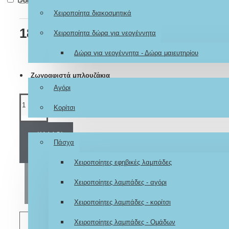
Σύμφωνα με 0 αξιολογήσεις.
-
Γράψτε μια αξιολόγηση
Χειροποίητα διακοσμητικά
180,00€
Χειροποίητα δώρα για νεογέννητα
Δώρα για νεογέννητα - Δώρα μαιευτηρίου
Ζωγραφιστά μπλουζάκια
Αγόρι
Κορίτσι
Εποχιακά
ΚΑΛΆΘΙ
Πάσχα
Χειροποίητες εφηβικές λαμπάδες
ΑΓΟΡΆ
Χειροποίητες λαμπάδες - αγόρι
Χειροποίητες λαμπάδες - κορίτσι
Χειροποίητες λαμπάδες - Ομάδων
ΕΠΙΘΥΜΗΤΌ