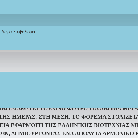
κά Δώρα Συμβολισμού
ΠΕΡΙΓΡΑΦΉ
REVIEWS
ΑΠΟΣΤΟΛΉ
ΤΡΌΠΟΣ ΠΛΗΡΩΜΉΣ
ΕΙΡΙΚΌ ΒΑΠΤΙΣΤΙΚΌ ΦΌΡΕΜΑ
ΣΕ ΑΠΑΛΉ ΙΒΟΥΆΡ
Ι ΛΑΜΠΕΡΉ ΕΜΦΆΝΙΣΗ ΠΟΥ ΘΑ ΜΑΓΝΗΤΊΣΕΙ ΌΛΑ 
ΑΜΠΕΡΌ ΓΚΛΊΤΕΡ, ΣΥΝΔΥΆΖΕΤΑΙ ΑΡΜΟΝΙΚΆ Μ
ΦΟΎΣΤΑ
ΜΕ ΓΚΛΊΤΕΡ ΎΦΑΣΜΑ ΚΑΙ ΚΡΈΝΑ ΣΤΟ ΤΕ
ΙΚΌ ΔΙΑΘΈΤΕΙ
ΤΟΎΛΙΝΟ ΦΟΥΡΌ
ΓΙΑ ΑΚΌΜΑ ΜΕΓΑ
 ΤΗΣ ΗΜΈΡΑΣ.
ΣΤΗ ΜΈΣΗ, Τ
Ο ΦΌΡΕΜΑ ΣΤΟΛΊΖΕΤ
ΛΕΙΑ ΕΦΑΡΜΟΓΉ
ΤΗΣ ΕΛΛΗΝΙΚΉΣ ΒΙΟΤΕΧΝΊΑΣ MI
ΙΏΝ
, ΔΗΜΙΟΥΡΓΏΝΤΑΣ ΈΝΑ ΑΠΌΛΥΤΑ ΑΡΜΟΝΙΚΌ Κ