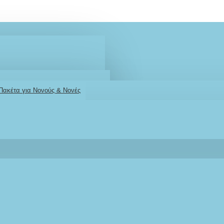
 Πακέτα για Νονούς & Νονές
2610001348