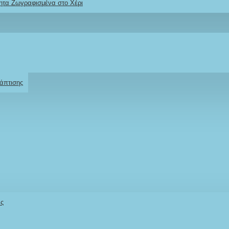
ητα Ζωγραφισμένα στο Χέρι
Ρωτήστε μας
Για το προϊόν
άπτισης
άς