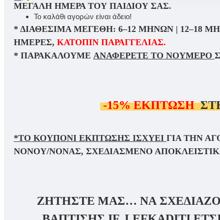
ΜΕΓΆΛΗ ΗΜΈΡΑ ΤΟΥ ΠΑΙΔΙΟΎ ΣΑΣ.
Το καλάθι αγορών είναι άδειο!
* ΔΙΑΘΈΣΙΜΑ ΜΕΓΈΘΗ: 6–12 ΜΗΝΏΝ | 12–18 Μ
ΗΜΈΡΕΣ,
ΚΑΤΌΠΙΝ ΠΑΡΑΓΓΕΛΊΑΣ.
* ΠΑΡΑΚΑΛΟΎΜΕ
ΑΝΑΦΈΡΕΤΕ ΤΟ ΝΟΎΜΕΡΟ
-15%
ΕΚΠΤΩΣΗ
ΣΤ
*ΤΟ ΚΟΥΠΌΝΙ ΈΚΠΤΩΣΗΣ ΙΣΧΎΕΙ
ΓΙΑ ΤΗΝ Α
ΝΟΝΟΎ/ΝΟΝΆΣ, ΣΧΕΔΙΑΣΜΈΝΟ ΑΠΟΚΛΕΙΣΤΙΚΆ
ΖΗΤΗΣΤΕ ΜΑΣ… ΝΑ ΣΧΕΔΙΑΖ
ΒΆΠΤΙΣΗΣ
IF. LEFKADITI ΈΤ