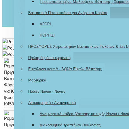
Προσωποποιημένα Μπλουζάκια Βάπτισης | Χειροποί
Βαπτιστικά Παπουτσάκια για Αγόρι και Κορίτσι
ΑΓΟΡΙ
ΚΟΡΙΤΣΙ
ΠΡΟΣΦΟΡΕΣ Χειροποίητων Βαπτιστικών Πακέτων & Σετ Β
Πρώτη δημόσια εμφάνιση
Ευχολόγια κουτιά - Βιβλία Ευχών Βάπτισης
Μαρτυρικά
Ποδιές Νονού - Νονάς
Διακοσμητικά / Αναμνηστικά
Αναμνηστικά κάδρα βάπτισης με ευχές Νονού / Νον
Διακοσμητικά τραπεζιών /εκκλησίας