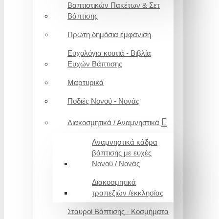
Βαπτιστικών Πακέτων & Σετ
Βάπτισης
Πρώτη δημόσια εμφάνιση
Ευχολόγια κουτιά - Βιβλία
Ευχών Βάπτισης
Μαρτυρικά
Ποδιές Νονού - Νονάς
Διακοσμητικά / Αναμνηστικά
Αναμνηστικά κάδρα
βάπτισης με ευχές
Νονού / Νονάς
Διακοσμητικά
τραπεζιών /εκκλησίας
Σταυροί Βάπτισης - Κοσμήματα