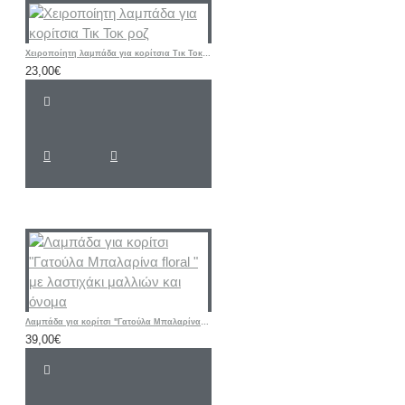
Χειροποίητη λαμπάδα για κορίτσια Τικ Τοκ ροζ
23,00€
Λαμπάδα για κορίτσι "Γατούλα Μπαλαρίνα floral " με λαστιχάκι μαλλιών και όνομα
39,00€