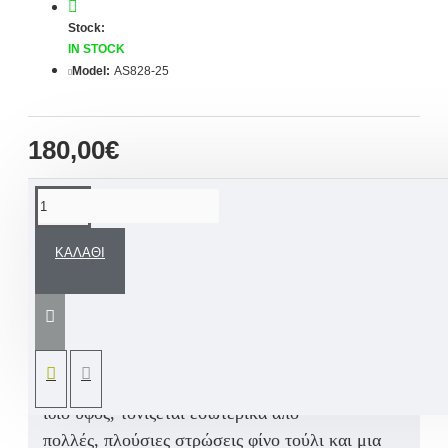
Stock:
IN STOCK
Model:
AS828-25
180,00€
ΠΕΡΙΓΡΑΦΉ
ΚΑΛΆΘΙ
Ένα Ρομαντικό, ασύμμετρο φόρεμα βάπτισης σε
άλφα γραμμή και σε ιβουάρ απόχρωση.
Στο
κορσάζ, που έχει σχήμα καρδιάς, η απλικέ
γαλλική δαντέλα καθώς και
οι διαφάνειες δίνουν
την αίσθηση μιας άλλης εποχής.
Η φούστα στο
ίδιο ύφος, τονίζεται εσωτερικά από
πολλές,
πλούσιες στρώσεις φίνο τούλι και μια