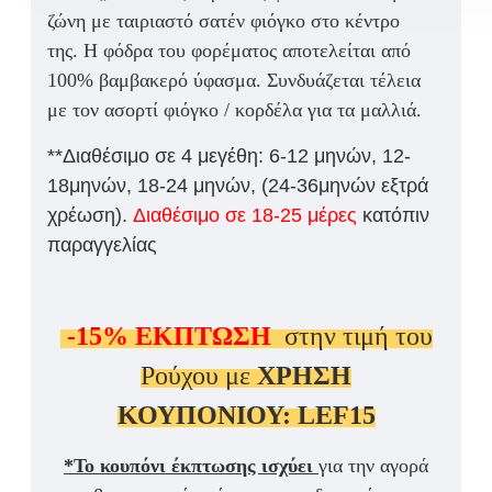
ζώνη με ταιριαστό σατέν φιόγκο στο κέντρο
της.
Η φόδρα του φορέματος αποτελείται από
100% βαμβακερό ύφασμα.
Συνδυάζεται τέλεια
με τον ασορτί φιόγκο / κορδέλα για τα μαλλιά.
**Διαθέσιμο σε 4 μεγέθη: 6-12 μηνών, 12-
18μηνών, 18-24 μηνών, (24-36μηνών εξτρά
χρέωση).
Διαθέσιμο σε 18-25 μέρες
κατόπιν
παραγγελίας
-15%
ΕΚΠΤΩΣΗ
στην τιμή του
Ρούχου με
ΧΡΗΣΗ
ΚΟΥΠΟΝΙΟΥ:
LEF15
*Το κουπόνι έκπτωσης ισχύει
για την αγορά