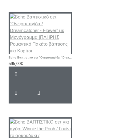
Boho Βαπτιστικό σετ "Ονειροπαγίδα / Dreamcatcher - Flower" με Μονόγραμμα |ΠΛΗΡΗΣ Ρομαντικό Πακέτο βάπτισης για Κορίτσι
595,00€