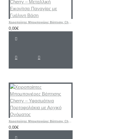
Χειροποίητες Μπομπονιέρες Βάπτισης Cherry – Μεταλλική Εικονίτσα Παναγίας με Γυάλινη Βάση
0,00€
Χειροποίητες Μπομπονιέρες Βάπτισης Cherry – Υφασμάτινα Πορτοφολάκια με Αρχικό Ονόματος
0,00€