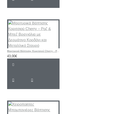
Μαρτυρικά Βάπτισης Κοριτσιού Cherry – Ροζ & Μπεζ Βραχιόλια με Δερμάτινο Κορδόνι και Μεταλλικό Σταυρό
43,00€