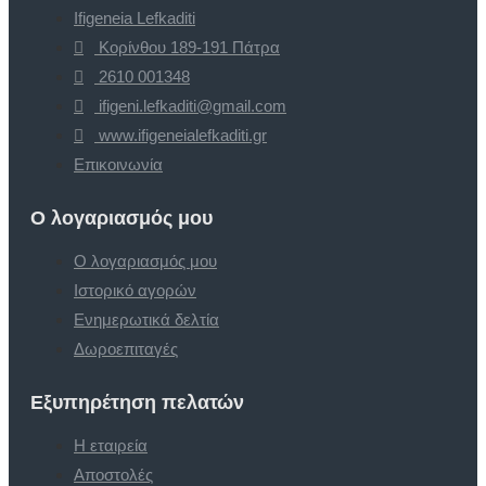
Ifigeneia Lefkaditi
Κορίνθου 189-191 Πάτρα
2610 001348
ifigeni.lefkaditi@gmail.com
www.ifigeneialefkaditi.gr
Επικοινωνία
Ο λογαριασμός μου
Ο λογαριασμός μου
Ιστορικό αγορών
Ενημερωτικά δελτία
Δωροεπιταγές
Εξυπηρέτηση πελατών
Η εταιρεία
Αποστολές