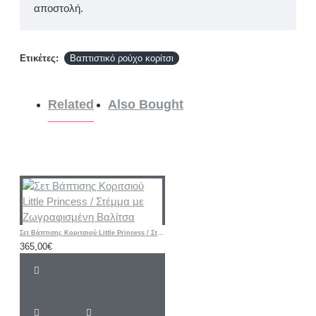
αποστολή.
Ετικέτες:
Βαπτιστικό ρούχο κορίτσι
Related
Also Bought
Σετ Βάπτισης Κοριτσιού Little Princess / Στέμμα με Ζωγραφισμένη Βαλίτσα
365,00€