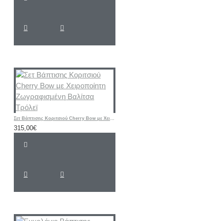
Σετ Βάπτισης Κοριτσιού Cherry Bow με Χειροποίητη Ζωγραφισμένη Βαλίτσα Τρόλεϊ
315,00€