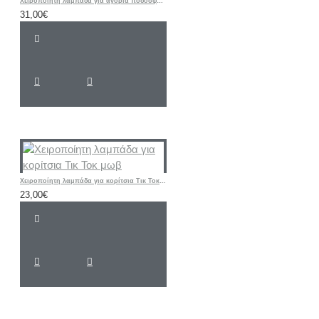
Χειροποίητη λαμπάδα για αγόρια ποδόσφαιρο -φανέλα ΑΕΚ με όνομα και νούμερο
31,00€
Χειροποίητη λαμπάδα για κορίτσια Τικ Τοκ μωβ
23,00€