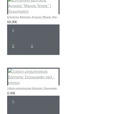
Ευχολόγιο Βάπτισης Αγοριού "Μικρός Νταής" | Χειροποίητο
69,00€
Ξύλινη μπομπονιέρα βάπτισης Στρουμφάκι σιελ - κίτρινο
0,00€