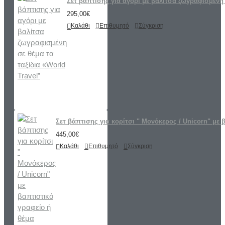
Σετ βάπτισης για αγόρι με βαλίτσα ζωγραφισμένη 
295,00€
Καλάθι
Επιθυμητό
Σύγκριση
Σετ βάπτισης για κορίτσι " Μονόκερος / Unicorn" με 
445,00€
Καλάθι
Επιθυμητό
Σύγκριση