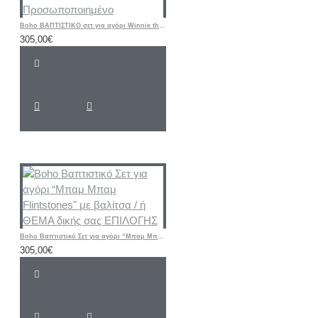
Boho ΒΑΠΤΙΣΤΙΚΟ σετ για αγόρι Winnie the Pooh / Γουίνι το αρκουδάκι / Προσωποποιημένο
305,00€
Boho Βαπτιστικό Σετ για αγόρι “Μπαμ Μπαμ Flintstones" με βαλίτσα / ή ΘΕΜΑ δικής σας ΕΠΙΛΟΓΗΣ
305,00€