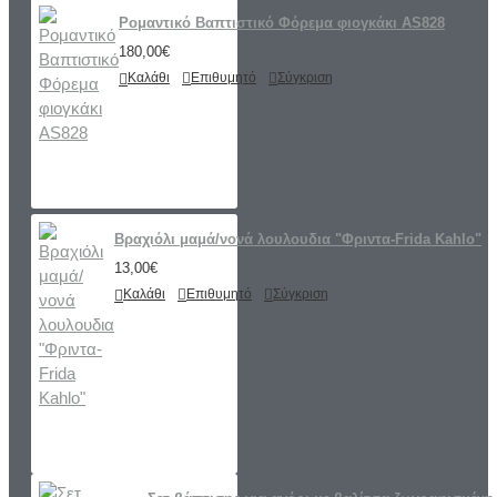
Ρομαντικό Βαπτιστικό Φόρεμα φιογκάκι AS828
180,00€
Καλάθι
Επιθυμητό
Σύγκριση
Βραχιόλι μαμά/νονά λουλουδια "Φριντα-Frida Kahlo"
13,00€
Καλάθι
Επιθυμητό
Σύγκριση