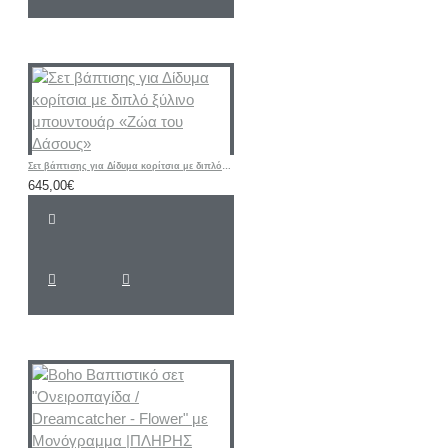
Σετ βάπτισης για Δίδυμα κορίτσια με διπλό ξύλινο μπουντουάρ «Ζώα του Δάσους»
645,00€