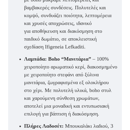
βαμβακερές συνδέσεις
. Πολυτελές και
κομψό, συνδυάζει
ποιότητα, λεπτομέρεια
και χρυσές αποχρώσεις
, ιδανικό
για
αποθήκευση και διακόσμηση
στο
παιδικό δωμάτιο, σε αποκλειστική
σχεδίαση
Ifigeneia Lefkaditi
.
Λαμπάδα:
Boho “Μανιτάρια”
– 100%
χειροποίητο αρωματικό κερί, διακοσμημένο
με
χειροποίητο στεφάνι από ξύλινα
μανιτάρια
, ζωγραφισμένα εξ ολοκλήρου
στο χέρι. Με πολυτελή υλικά, boho στυλ
και χαρούμενη σύνθεση χρωμάτων,
αποτελεί μια μοναδική και εντυπωσιακή
επιλογή για
βάπτιση ή διακόσμηση
.
Π
λήρες Λαδοσέτ:
Μπουκαλάκι λαδιού, 3