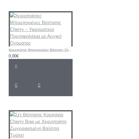
Χειροποίητες Μπομπονιέρες Βάπτισης Cherry – Υφασμάτινα Πορτοφολάκια με Αρχικό Ονόματος
0,00€