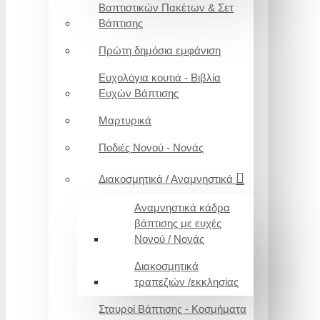
Βαπτιστικών Πακέτων & Σετ
Βάπτισης
Πρώτη δημόσια εμφάνιση
Ευχολόγια κουτιά - Βιβλία
Ευχών Βάπτισης
Μαρτυρικά
Ποδιές Νονού - Νονάς
Διακοσμητικά / Αναμνηστικά
Αναμνηστικά κάδρα
βάπτισης με ευχές
Νονού / Νονάς
Διακοσμητικά
τραπεζιών /εκκλησίας
Σταυροί Βάπτισης - Κοσμήματα