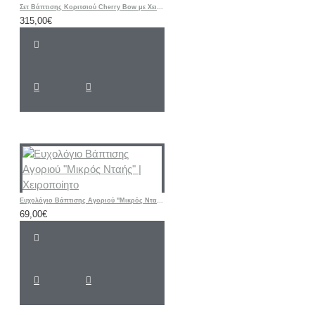
Σετ Βάπτισης Κοριτσιού Cherry Bow με Χειροποίητη Ζωγραφισμένη Βαλίτσα Τρόλεϊ
315,00€
Ευχολόγιο Βάπτισης Αγοριού "Μικρός Νταής" | Χειροποίητο
69,00€