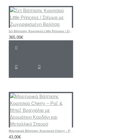
Σετ Βάπτισης Κοριτσιού Little Princess / Στέμμα με Ζωγραφισμένη Βαλίτσα
365,00€
Μαρτυρικά Βάπτισης Κοριτσιού Cherry – Ροζ & Μπεζ Βραχιόλια με Δερμάτινο Κορδόνι και Μεταλλικό Σταυρό
43,00€