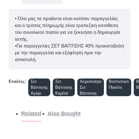
• Όλα μας τα προϊόντα είναι κατόπιν παραγγελίας
και ο τρόπος πληρωμής είναι τραπεζική κατάθεση
του συνολικού ποσού για να ξεκινήσει η δημιουργία
αυτής.
•Για παραγγελίες ΣΕΤ ΒΑΠΤΙΣΗΣ 40% προκαταβολή
με την παραγγελία και εξόφληση πριν την
αποστολή.
Ετικέτες:
Σετ
Σετ
Χειροποίητο
Βαπτιστικό
B
Βάπτισης
Βάπτισης
Σετ
Πακέτο
Β
Αγόρι
Κορίτσι
Βάπτισης
Related
Also Bought