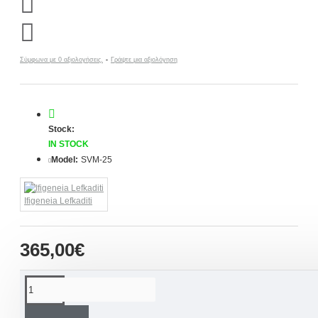
Σύμφωνα με 0 αξιολογήσεις.
-
Γράψτε μια αξιολόγηση
Stock:
IN STOCK
Model:
SVM-25
Ifigeneia Lefkaditi
365,00€
ΠΕΡΙΓΡΑΦΉ