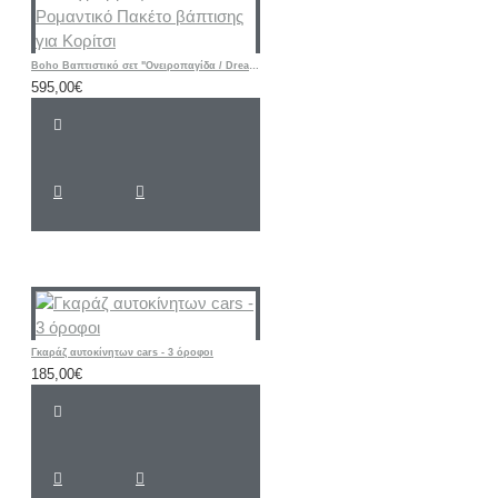
Boho Βαπτιστικό σετ "Ονειροπαγίδα / Dreamcatcher - Flower" με Μονόγραμμα |ΠΛΗΡΗΣ Ρομαντικό Πακέτο βάπτισης για Κορίτσι
595,00€
Γκαράζ αυτοκίνητων cars - 3 όροφοι
185,00€