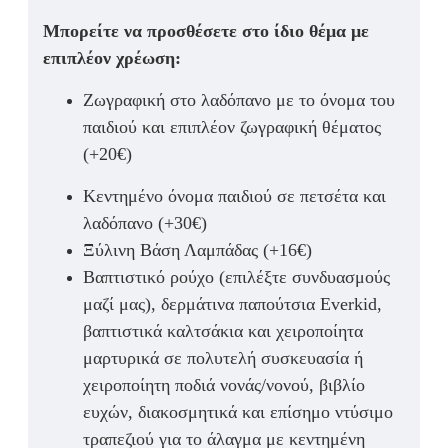
Μπορείτε να προσθέσετε στο ίδιο θέμα με
επιπλέον χρέωση:
Ζωγραφική στο λαδόπανο με το όνομα του
παιδιού και επιπλέον ζωγραφική θέματος
(+20€)
Κεντημένο όνομα παιδιού σε πετσέτα και
λαδόπανο (+30€)
Ξύλινη Βάση Λαμπάδας
(+16€)
Βαπτιστικό ρούχο
(επιλέξτε συνδυασμούς
μαζί μας),
δερμάτινα παπούτσια Everkid
,
βαπτιστικά καλτσάκια
και
χειροποίητα
μαρτυρικά σε πολυτελή συσκευασία
ή
χειροποίητη ποδιά νονάς/νονού
,
βιβλίο
ευχών, διακοσμητικά και επίσημο ντύσιμο
τραπεζιού
για το άλαγμα με κεντημένη