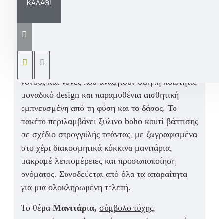
ΚΑΛΆΘΙ
Αναζητάτε Σετ Βάπτισης για αγόρι ή κορίτσι,
χειροποίητο βαπτιστικό πακέτο με ξύλινο
εντυπωσιακό κουτί βάπτισης σε boho στυλ
διακόσμησης που ξεχωρίζει; Το Σετ Βάπτισης
Μανιτάρια είναι η κορυφαία επιλογή για γονείς,
νονούς και νονές που αναζητούν υψηλή ποιότητα,
μοναδικό design και παραμυθένια αισθητική
εμπνευσμένη από τη φύση και το δάσος.
Το
πακέτο περιλαμβάνει ξύλινο boho κουτί βάπτισης
σε σχέδιο στρογγυλής τσάντας, με ζωγραφισμένα
στο χέρι διακοσμητικά κόκκινα μανιτάρια,
μακραμέ λεπτομέρειες και προσωποποίηση
ονόματος.
Συνοδεύεται από όλα τα απαραίτητα
για μια ολοκληρωμένη τελετή
.
Το θέμα
Μανιτάρια,
σύμβολο τύχης,