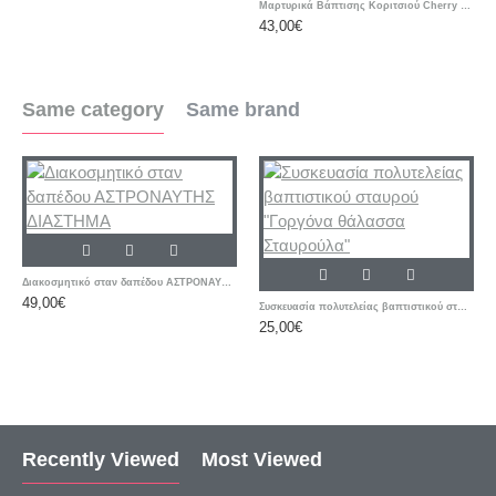
Μαρτυρικά Βάπτισης Κοριτσιού Cherry – Ροζ & Μπεζ Βραχιόλια με Δερμάτινο Κορδόνι και Μεταλλικό Σταυρό
43,00€
Same category
Same brand
Διακοσμητικό σταν δαπέδου ΑΣΤΡΟΝΑΥΤΗΣ ΔΙΑΣΤΗΜΑ
49,00€
Συσκευασία πολυτελείας βαπτιστικού σταυρού "Γοργόνα θάλασσα Σταυρούλα"
25,00€
Recently Viewed
Most Viewed