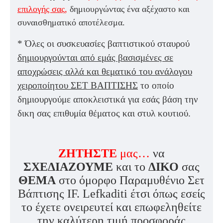
επιλογής σας
,
δημιουργώντας ένα
αξέχαστο και
συναισθηματικό αποτέλεσμα
.
* Όλες οι συσκευασίες βαπτιστικού σταυρού
δημιουργούνται από εμάς βασισμένες σε
αποχρώσεις αλλά και θεματικό του ανάλογου
χειροποίητου ΣΕΤ ΒΑΠΤΙΣΗΣ
το οποίο
δημιουργούμε αποκλειστικά για εσάς βάση την
δικη σας επιθυμία θέματος και στυλ κουτιού.
ΖΗΤΗΣΤΕ
μας…
να
ΣΧΕΔΙΑΖΟΥΜΕ
και το
ΔΙΚΟ
σας
ΘΕΜΑ
στο όμορφο Παραμυθένιο Σετ
Βάπτισης IF. Lefkaditi έτσι όπως εσείς
το έχετε ονειρευτεί και επωφεληθείτε
την καλύτερη τιμή προσφοράς