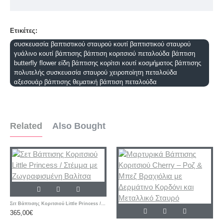
Ετικέτες:
συσκευασία βαπτιστικού σταυρού κουτί βαπτιστικού σταυρού
γυάλινο κουτί βάπτισης βάπτιση κοριτσιού πεταλούδα βάπτιση
butterfly flower είδη βάπτισης κορίτσι κουτί κοσμήματος βάπτισης
πολυτελής συσκευασία σταυρού χειροποίητη πεταλούδα
αξεσουάρ βάπτισης θεματική βάπτιση πεταλούδα
Related
Also Bought
Σετ Βάπτισης Κοριτσιού Little Princess / Στέμμα με Ζωγραφισμένη Βαλίτσα
365,00€