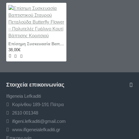
Επίσημη Συσκευασία Βαπτιστικού Σταυρού Πεταλούδα Butterfly Flower – Πολυτελές Γυάλινο Κουτί Βάπτισης Κοριτσιού
38,00€
Στοιχεία επικοινωνίας
Ifigeneia Lefkaditi
Κορίνθου 189-191 Πάτρα
2610 001348
ifigeni.lefkaditi@gmail.com
www.ifigeneialefkaditi.gr
Επικοινωνία