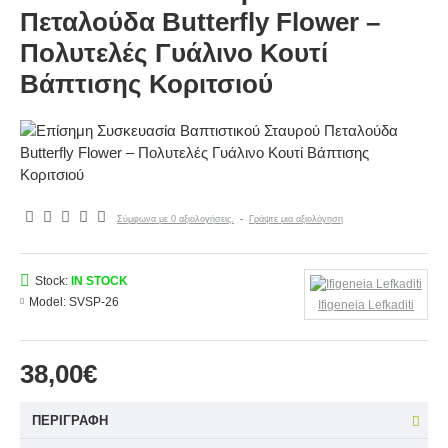
Πεταλούδα Butterfly Flower –
Πολυτελές Γυάλινο Κουτί
Βάπτισης Κοριτσιού
Σύμφωνα με 0 αξιολογήσεις.
-
Γράψτε μια αξιολόγηση
Stock:
IN STOCK
Model:
SVSP-26
Ifigeneia Lefkaditi
38,00€
ΠΕΡΙΓΡΑΦΉ