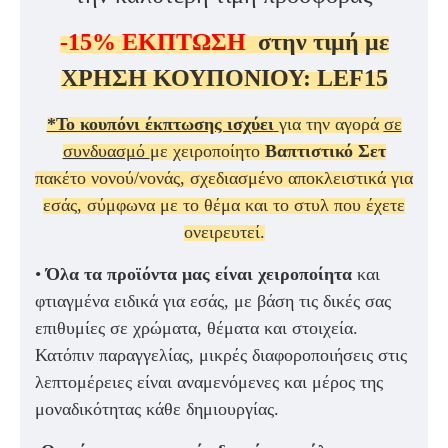
-15%
ΕΚΠΤΩΣΗ
στην τιμή με
ΧΡΗΣΗ ΚΟΥΠΟΝΙΟΥ:
LEF15
*Το κουπόνι έκπτωσης ισχύει
για την αγορά
σε
συνδυασμό
με χειροποίητο
Βαπτιστικό Σετ
πακέτο νονού/νονάς, σχεδιασμένο αποκλειστικά για
εσάς, σύμφωνα με το θέμα και το στυλ που έχετε
ονειρευτεί.
•
Όλα τα προϊόντα μας είναι χειροποίητα
και
φτιαγμένα ειδικά για εσάς, με βάση τις δικές σας
επιθυμίες σε χρώματα, θέματα και στοιχεία.
Κατόπιν παραγγελίας, μικρές διαφοροποιήσεις στις
λεπτομέρειες είναι αναμενόμενες και μέρος της
μοναδικότητας κάθε δημιουργίας.