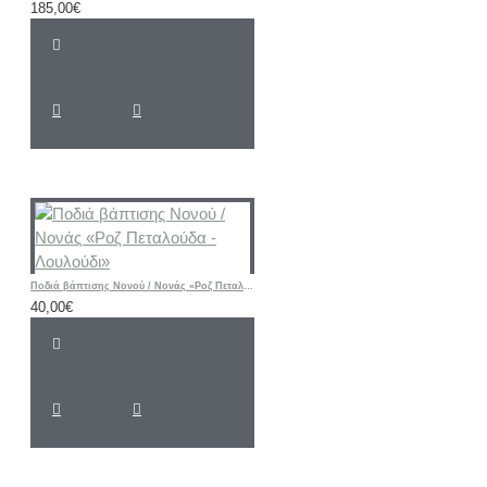
185,00€
Ποδιά βάπτισης Νονού / Νονάς «Ροζ Πεταλούδα - Λουλούδι»
40,00€