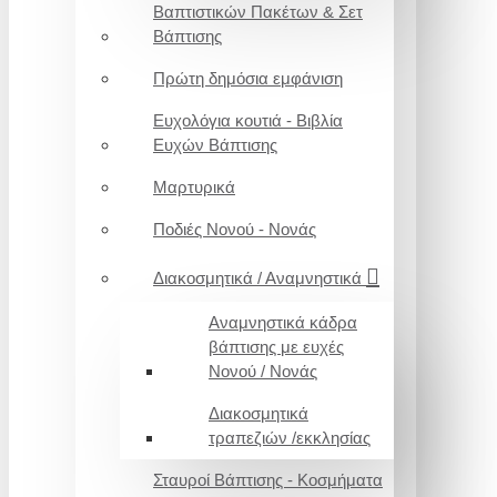
Βαπτιστικών Πακέτων & Σετ
Βάπτισης
Πρώτη δημόσια εμφάνιση
Ευχολόγια κουτιά - Βιβλία
Ευχών Βάπτισης
Μαρτυρικά
Ποδιές Νονού - Νονάς
Διακοσμητικά / Αναμνηστικά
Αναμνηστικά κάδρα
βάπτισης με ευχές
Νονού / Νονάς
Διακοσμητικά
τραπεζιών /εκκλησίας
Σταυροί Βάπτισης - Κοσμήματα