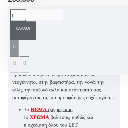
ΠΕΡΙΓΡΑΦΉ
ΚΑΛΆΘΙ
Χαρίστε στο κοριτσάκι σας μια μοναδική,
παραμυθένια βαλίτσα ταξιδιού με χειροποίητη
ζωγραφική σε θέμα την αγαπημένη
Πριγκίπισσα
Τζασμίν – Aladdin με προσωπική ευχή αλλά και
όνομα παιδιού.
Ένα άκρως εντυπωσιακό
προσωποποιημένο δώρο να χαρίσετε σε
νεογέννητο, στην βαφτιστήρα, την νονά, την
φίλη, την σύζυγό αλλά και στον εαυτό σας
μεταφέροντας τις πιο ομορφότερες ευχές αγάπη...
Το
ΘΕΜΑ
ζωγραφικής
,
το
ΧΡΩΜΑ
βαλίτσας, καθώς και
η
σχεδίαση όλου του ΣΕΤ