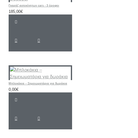
Γκαράζ αυτοκίνητων cars - 3 όροφοι
185,00€
Μπλοκάκια – Σημειωματάρια για δωράκια
0,00€