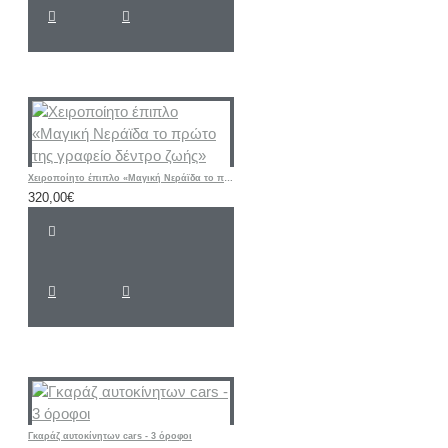
Χειροποίητο έπιπλο «Μαγική Νεράϊδα το πρώτο της γραφείο δέντρο ζωής»
320,00€
Γκαράζ αυτοκίνητων cars - 3 όροφοι