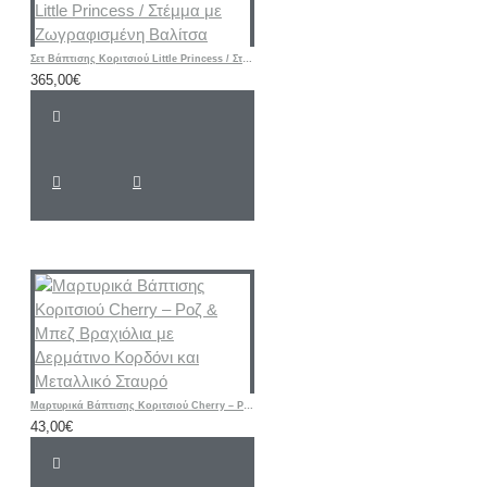
Σετ Βάπτισης Κοριτσιού Little Princess / Στέμμα με Ζωγραφισμένη Βαλίτσα
365,00€
Μαρτυρικά Βάπτισης Κοριτσιού Cherry – Ροζ & Μπεζ Βραχιόλια με Δερμάτινο Κορδόνι και Μεταλλικό Σταυρό
43,00€