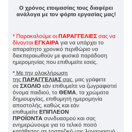
Ο χρόνος ετοιμασίας τους διαφέρει
ανάλογα με τον φόρτο εργασίας μας!
* Παρακαλούμε οι
ΠΑΡΑΓΓΕΛΙΕΣ
σας να
δίνονται
ΕΓΚΑΙΡΑ
για να υπάρχει το
απαραίτητο χρονικό περιθώριο να
διεκπεραιωθούν με φυσικά παράδοση
ημερομηνίας που επιθυμείτε εσείς.
*
Με την ολοκλήρωση
της
ΠΑΡΑΓΓΕΛΙΑΣ
σας,
μας γράφετε
σε
ΣΧΟΛΙΟ
εάν επιθυμείτε να ζωγραφιστεί
όνομα παιδιού, το
ΘΕΜΑ
, τα χρώματα
δημιουργίας, επιθυμητή ημερομηνία
αποστολής, καθώς και εάν
επιθυμείτε
ΕΠΙΠΛΕΟΝ
ΠΡΟΪΟΝΤΑ
συνδυασμού και σας
ενημερώνουμε για το τελικό ποσό
κατάθεσης σε τραπεζικό μας λογαριασμό,