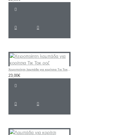
Χειροποίητη λαμπάδα για κορίτσια Τικ Τοκ ροζ
23,00€