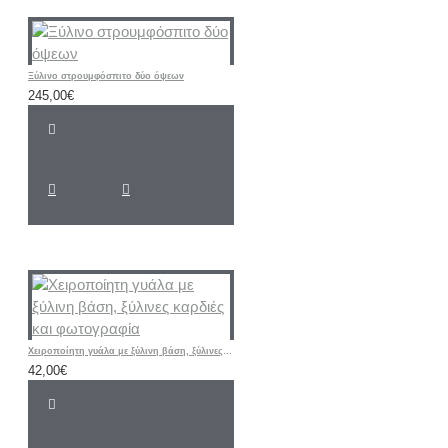
Ξύλινο στρουμφόσπιτο δύο όψεων
245,00€
Χειροποίητη γυάλα με ξύλινη βάση, ξύλινες καρδιές και φωτογραφία
42,00€