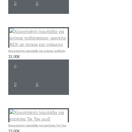
Χειροποίητη λαμπάδα για αγόρια ποδόσφαιρο -φανέλα ΑΕΚ με όνομα και νούμερο
31,00€
Χειροποίητη λαμπάδα για κορίτσια Τικ Τοκ μωβ
23,00€