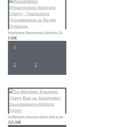
Χειροποίητες Μπομπονιέρες Βάπτισης Cherry – Υφασμάτινα Πορτοφολάκια με Αρχικό Ονόματος
0,00€
Σετ Βάπτισης Κοριτσιού Cherry Bow με Χειροποίητη Ζωγραφισμένη Βαλίτσα Τρόλεϊ
315,00€