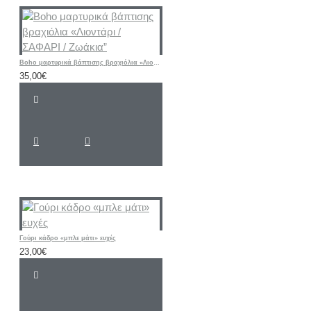
Boho μαρτυρικά βάπτισης βραχιόλια «Λιοντάρι / ΣΑΦΑΡΙ / Ζωάκια”
35,00€
Γούρι κάδρο «μπλε μάτι» ευχές
23,00€