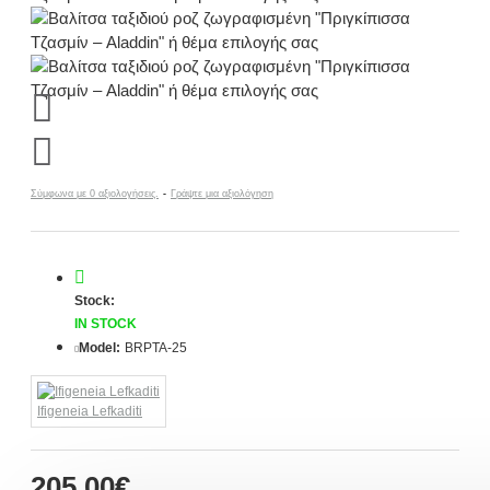
Σύμφωνα με 0 αξιολογήσεις.
-
Γράψτε μια αξιολόγηση
Stock:
IN STOCK
Model:
BRPTA-25
Ifigeneia Lefkaditi
205,00€