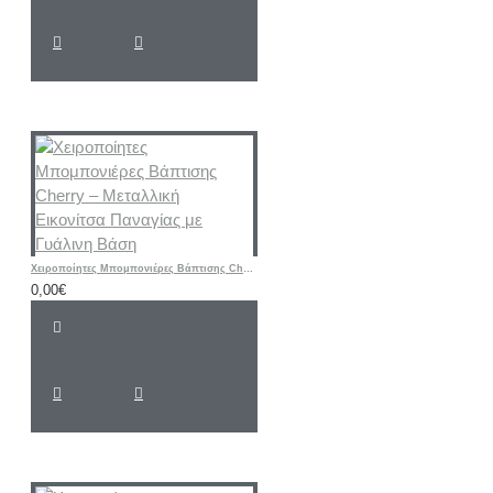
Χειροποίητες Μπομπονιέρες Βάπτισης Cherry – Μεταλλική Εικονίτσα Παναγίας με Γυάλινη Βάση
0,00€