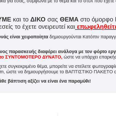
ικά για εσάς, σύμφωνα με το θέμα και το στυλ που έχετε ο
ΥΜΕ
και το
ΔΙΚΟ
σας
ΘΕΜΑ
στο όμορφο 
εσείς το έχετε ονειρευτεί και
επωφεληθείτ
νάς είναι χειροποίητα
δημιουργούνται Κατόπιν παραγγελ
νος παρασκευής διαφέρει ανάλογα με τον φόρτο εργ
ας το ΣΥΝΤΟΜΟΤΕΡΟ ΔΥΝΑΤΟ,
ώστε να υπάρχει επαρκής
χετε συγκεκριμένο θέμα, μπορείτε να στείλετε φωτογραφί
l.com, ώστε να δημιουργήσουμε το ΒΑΠΤΙΣΤΙΚΟ ΠΑΚΕΤΟ α
ε βάπτιση αξίζει να είναι ένα παραμύθι!