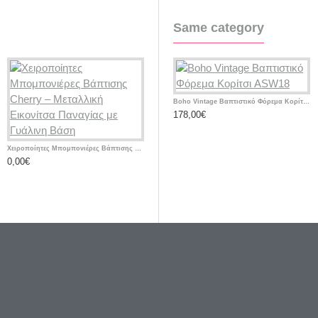
Same category
Boho Vintage Βαπτιστικό Φόρεμα Κορίτσι ASW18
178,00€
3
Χειροποίητες Μπομπονιέρες Βάπτισης Cherry – Μεταλλική Εικονίτσα Παναγίας με Γυάλινη Βάση
Χειροποίητες Μπομπονιέρες Βάπτισης Cherry – Υφασμάτινα Πορτοφολάκια με Αρχικό Ονόματος
0,00€
0,00€