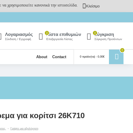
 να χρησιμοποιείτε κανονικά την ιστοσελίδα.
Κλείσιμο
0
0
Λογαριασμός
Λίστα επιθυμιών
Σύγκριση
Σύνδεση / Εγγραφή
Επεξεργασία Λίστας
Σύγκριση Προϊόντων
0
About
Contact
0 προϊόν(τα) - 0,00€
εμα για κορίτσι 26K710
σεις.
-
Γράψτε μια αξιολόγηση