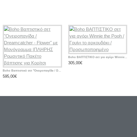
Ευχολόγιο Βάπτισης Αγοριού "Μικρός Νταής" | Χειροποίητο
69,00€
Σετ Βάπτισης Κοριτσιού Cherry Bow με Χειροποίητη Ζωγραφισμένη Βαλίτσα Τρόλεϊ
Boho ΒΑΠΤΙΣΤΙΚΟ σετ για αγόρι Winnie the Pooh / Γουίνι το αρκουδάκι / Προσωποποιημένο
15,00€
305,00€
3
Boho Βαπτιστικό σετ "Ονειροπαγίδα / Dreamcatcher - Flower" με Μονόγραμμα |ΠΛΗΡΗΣ Ρομαντικό Πακέτο βάπτισης για Κορίτσι
595,00€