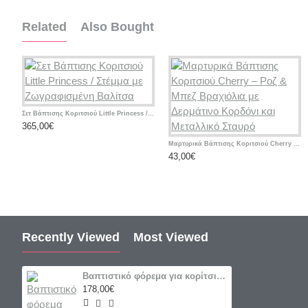
Related
Also Bought
Σετ Βάπτισης Κοριτσιού Little Princess / Στέμμα με Ζωγραφισμένη Βαλίτσα
365,00€
Μαρτυρικά Βάπτισης Κοριτσιού Cherry – Ροζ & Μπεζ Βραχιόλια με Δερμάτινο Κορδόνι και Μεταλλικό Σταυρό
43,00€
Recently Viewed
Most Viewed
Βαπτιστικό φόρεμα για κορίτσι 26K710
178,00€