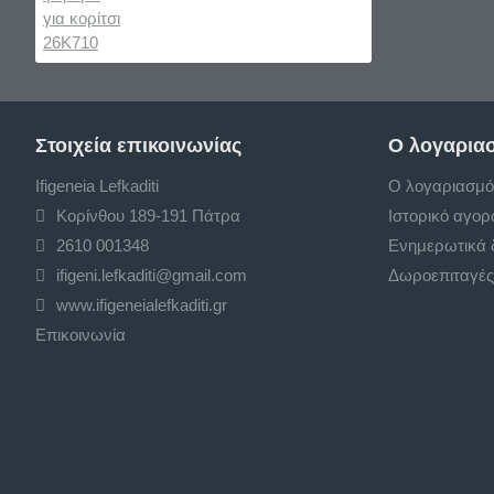
Στοιχεία επικοινωνίας
Ο λογαρια
Ifigeneia Lefkaditi
Ο λογαριασμό
Κορίνθου 189-191 Πάτρα
Ιστορικό αγο
2610 001348
Ενημερωτικά 
ifigeni.lefkaditi@gmail.com
Δωροεπιταγές
www.ifigeneialefkaditi.gr
Επικοινωνία