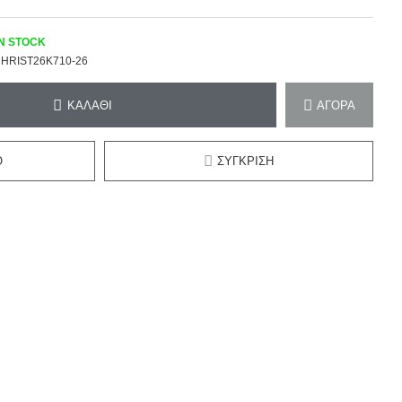
IN STOCK
HRIST26K710-26
ΚΑΛΆΘΙ
ΑΓΟΡΆ
Ό
ΣΎΓΚΡΙΣΗ