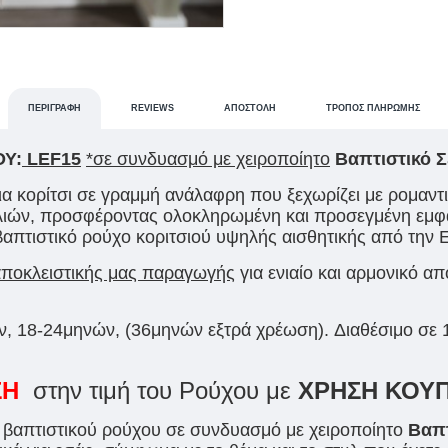
ΠΕΡΙΓΡΑΦΉ
REVIEWS
ΑΠΟΣΤΟΛΉ
ΤΡΌΠΟΣ ΠΛΗΡΩΜΉΣ
Υ:
LEF15
*σε συνδυασμό με χειροποίητο
Βαπτιστικό 
α κορίτσι σε γραμμή ανάλαφρη που ξεχωρίζει με ρομαντ
λιών, προσφέροντας ολοκληρωμένη και προσεγμένη εμφ
απτιστικό ρούχο κοριτσιού υψηλής αισθητικής από την Ελ
οκλειστικής μας παραγωγής
για ενιαίο και αρμονικό α
ν, 18-24μηνών, (36μηνών εξτρά χρέωση). Διαθέσιμο σε 
ΣΗ
στην τιμή του Ρούχου με
ΧΡΗΣΗ ΚΟΥΠ
ά βαπτιστικού ρούχου σε συνδυασμό με χειροποίητο
Βαπτ