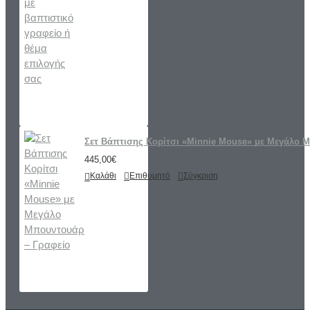
Σετ Βάπτισης Κορίτσι «Minnie Mouse» με Μεγάλο 
445,00€
Καλάθι
Επιθυμητό
Σύγκριση