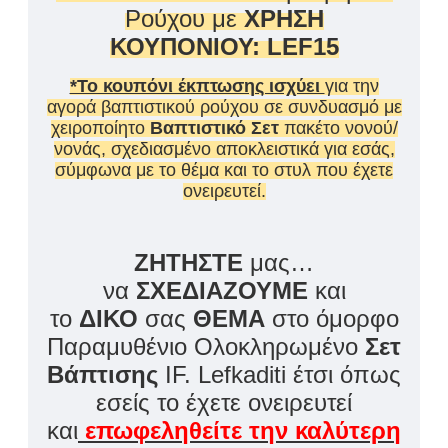
Ρούχου με
ΧΡΗΣΗ
ΚΟΥΠΟΝΙΟΥ: LEF15
*Το κουπόνι έκπτωσης ισχύει
για την
αγορά βαπτιστικού ρούχου σε συνδυασμό με
χειροποίητο
Βαπτιστικό Σετ
πακέτο νονού/
νονάς, σχεδιασμένο αποκλειστικά για εσάς,
σύμφωνα με το θέμα και το στυλ που έχετε
ονειρευτεί.
ΖΗΤΗΣΤΕ
μας…
να
ΣΧΕΔΙΑΖΟΥΜΕ
και
το
ΔΙΚΟ
σας
ΘΕΜΑ
στο όμορφο
Παραμυθένιο Ολοκληρωμένο
Σετ
Βάπτισης
IF. Lefkaditi έτσι όπως
εσείς το έχετε ονειρευτεί
και
επωφεληθείτε την καλύτερη