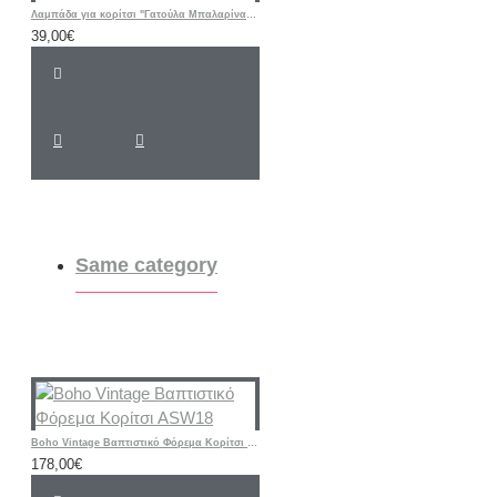
Λαμπάδα για κορίτσι "Γατούλα Μπαλαρίνα floral " με λαστιχάκι μαλλιών και όνομα
39,00€
Same category
Boho Vintage Βαπτιστικό Φόρεμα Κορίτσι ASW18
178,00€