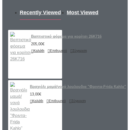
Recently Viewed
Most Viewed
Βαπτιστικό φόρεμα για κορίτσι 26K716
205,00€
Καλάθι
Επιθυμητό
Σύγκριση
Βραχιόλι μαμά/νονά λουλουδια "Φριντα-Frida Kahlo"
13,00€
Καλάθι
Επιθυμητό
Σύγκριση