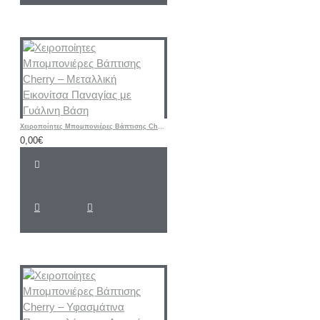
Χειροποίητες Μπομπονιέρες Βάπτισης Cherry – Μεταλλική Εικονίτσα Παναγίας με Γυάλινη Βάση
0,00€