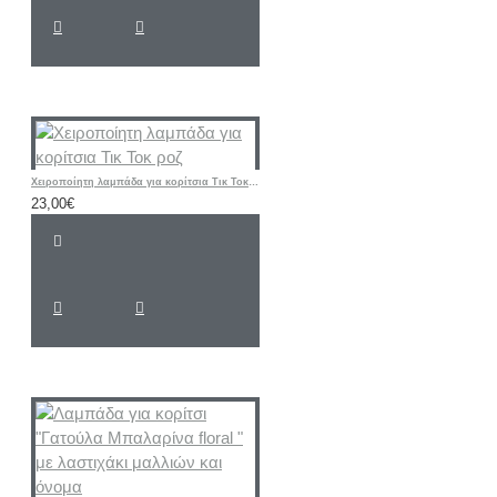
Χειροποίητη λαμπάδα για κορίτσια Τικ Τοκ ροζ
23,00€