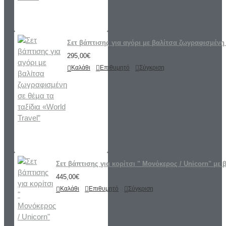
Σετ βάπτισης για αγόρι με βαλίτσα ζωγραφισμένη 
295,00€
Καλάθι
Επιθυμητό
Σύγκριση
Σετ βάπτισης για κορίτσι " Μονόκερος / Unicorn" με 
445,00€
Καλάθι
Επιθυμητό
Σύγκριση