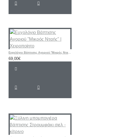
Ευχολόγιο Βάπτισης Αγοριού "Μικρός Νταής" | Χειροποίητο
69,00€