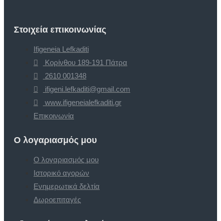
Στοιχεία επικοινωνίας
Ifigeneia Lefkaditi
Κορίνθου 189-191 Πάτρα
2610 001348
ifigeni.lefkaditi@gmail.com
www.ifigeneialefkaditi.gr
Επικοινωνία
Ο λογαριασμός μου
Ο λογαριασμός μου
Ιστορικό αγορών
Ενημερωτικά δελτία
Δωροεπιταγές