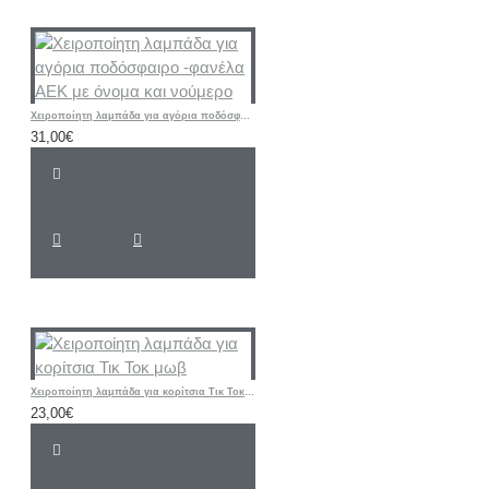
Χειροποίητη λαμπάδα για αγόρια ποδόσφαιρο -φανέλα ΑΕΚ με όνομα και νούμερο
31,00€
Χειροποίητη λαμπάδα για κορίτσια Τικ Τοκ μωβ
23,00€