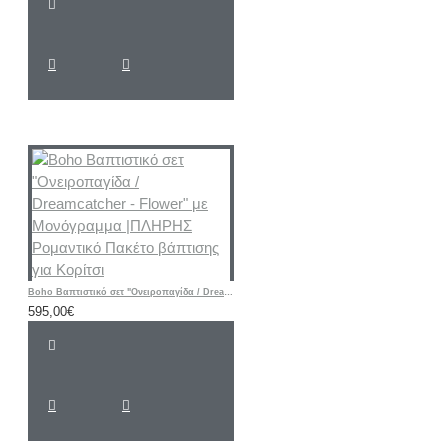
Boho Βαπτιστικό σετ "Ονειροπαγίδα / Dreamcatcher - Flower" με Μονόγραμμα |ΠΛΗΡΗΣ Ρομαντικό Πακέτο βάπτισης για Κορίτσι
595,00€