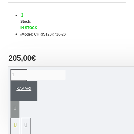
Stock:
IN STOCK
Model:
CHRIST26K716-26
205,00€
ΠΕΡΙΓΡΑΦΉ
ΚΑΛΆΘΙ
-15% ΕΚΠΤΩΣΗ
στην τιμή με
ΧΡΗΣΗ
ΚΟΥΠΟΝΙΟΥ:
LEF15
*σε συνδυασμό με
χειροποίητο
Βαπτιστικό Σετ
Ένα εντυπωσιακό ρομαντικό luxury
βαπτιστικό φόρεμα για κορίτσι σε γραμμή
ανάλαφρη που ξεχωρίζει με αποχρώσεις του