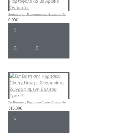
Χειροποίητες Μπομπονιέρες Βάπτισης Cherry – Υφασμάτινα Πορτοφολάκια με Αρχικό Ονόματος
0,00€
Σετ Βάπτισης Κοριτσιού Cherry Bow με Χειροποίητη Ζωγραφισμένη Βαλίτσα Τρόλεϊ
315,00€