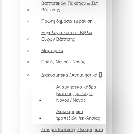
Βαπτιστικών Πακέτων & Σετ
Βάπτισης
Πρώτη δημόσια εμφάνιση
Ευχολόγια κουτιά - Βιβλία
Ευχών Βάπτισης
Μαρτυρικά
Ποδιές Νονού - Νονάς
Διακοσμητικά / Αναμνηστικά
Αναμνηστικά κάδρα
βάπτισης με ευχές
Νονού / Νονάς
Διακοσμητικά
τραπεζιών /εκκλησίας
Σταυροί Βάπτισης - Κοσμήματα