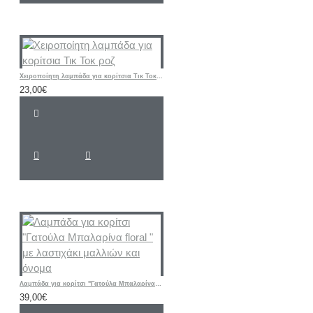
Χειροποίητη λαμπάδα για κορίτσια Τικ Τοκ ροζ
23,00€
Λαμπάδα για κορίτσι "Γατούλα Μπαλαρίνα floral " με λαστιχάκι μαλλιών και όνομα
39,00€