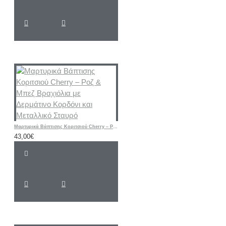
Μαρτυρικά Βάπτισης Κοριτσιού Cherry – Ροζ & Μπεζ Βραχιόλια με Δερμάτινο Κορδόνι και Μεταλλικό Σταυρό
43,00€