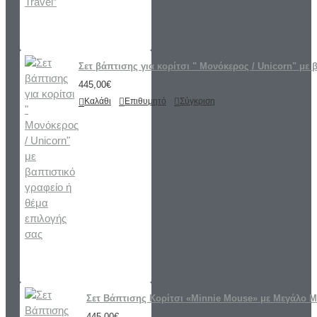
Σετ βάπτισης για κορίτσι " Μονόκερος / Unicorn" με 
445,00€
Καλάθι
Επιθυμητό
Σύγκριση
Σετ Βάπτισης Κορίτσι «Minnie Mouse» με Μεγάλο 
445,00€