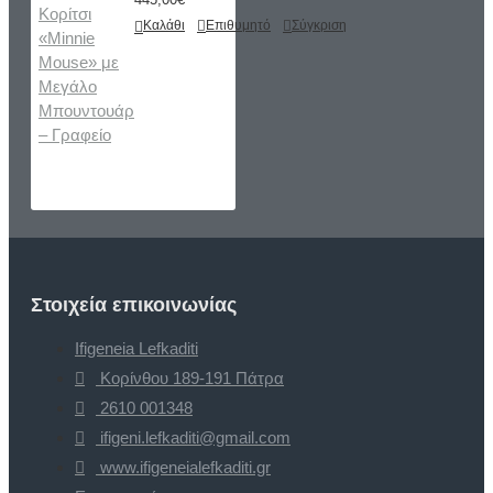
Καλάθι
Επιθυμητό
Σύγκριση
Στοιχεία επικοινωνίας
Ifigeneia Lefkaditi
Κορίνθου 189-191 Πάτρα
2610 001348
ifigeni.lefkaditi@gmail.com
www.ifigeneialefkaditi.gr