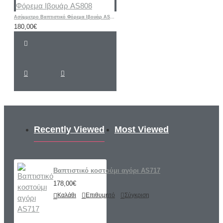
Ασύμμετρο Βαπτιστικό Φόρεμα Ιβουάρ AS808
180,00€
Recently Viewed
Most Viewed
Βαπτιστικό κοστούμι αγόρι AS717
178,00€
Καλάθι
Επιθυμητό
Σύγκριση