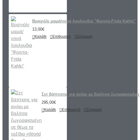
Βραχιόλι μαμά/νονά λουλουδια "Φριντα-Frida Kahlo"
13,00€
Καλάθι
Επιθυμητό
Σύγκριση
Σετ βάπτισης για αγόρι με βαλίτσα ζωγραφισμένη 
295,00€
Καλάθι
Επιθυμητό
Σύγκριση