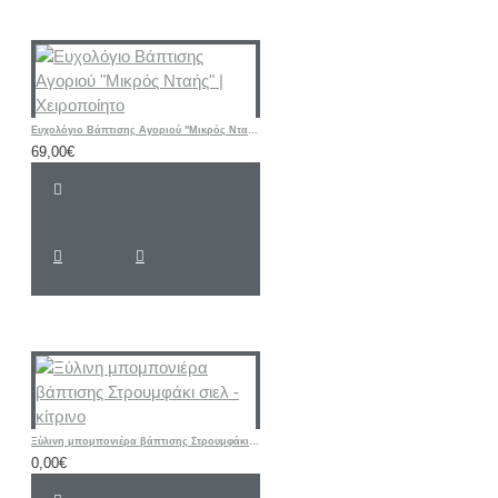
Ευχολόγιο Βάπτισης Αγοριού "Μικρός Νταής" | Χειροποίητο
69,00€
Ξύλινη μπομπονιέρα βάπτισης Στρουμφάκι σιελ - κίτρινο
0,00€