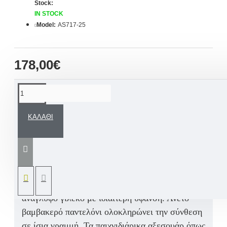
Stock:
IN STOCK
Model:
AS717-25
178,00€
ΠΕΡΙΓΡΑΦΉ
ΚΑΛΆΘΙ
Μοντέρνο βαπτιστικό κοστούμι μια Φρέσκια
πρόταση για βάπτιση που αποτελείται από
σύνολο έξι τεμαχίων σε γήινες αποχρώσεις.
Ένα
βαμβακερό πουκάμισο με διακριτικό γεωμετρικό
τύπωμα, αποτελεί την βάση για ένα διπλό
ανάγλυφο γιλέκο
με ιδιαίτερη ύφανση. Άνετο
βαμβακερό παντελόνι ολοκληρώνει την σύνθεση
σε ίσια γραμμή.
Τα παιχνιδιάρικα αξεσουάρ όπως