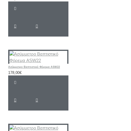
Ασύμμετρο Βαπτιστικό Φόρεμα ASW22
178,00€