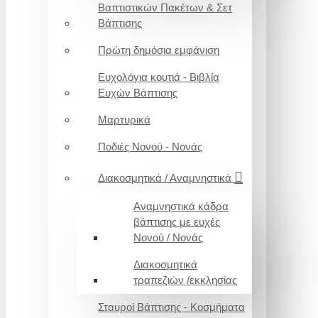
Βαπτιστικών Πακέτων & Σετ
Βάπτισης
Πρώτη δημόσια εμφάνιση
Ευχολόγια κουτιά - Βιβλία
Ευχών Βάπτισης
Μαρτυρικά
Ποδιές Νονού - Νονάς
Διακοσμητικά / Αναμνηστικά
Αναμνηστικά κάδρα
βάπτισης με ευχές
Νονού / Νονάς
Διακοσμητικά
τραπεζιών /εκκλησίας
Σταυροί Βάπτισης - Κοσμήματα