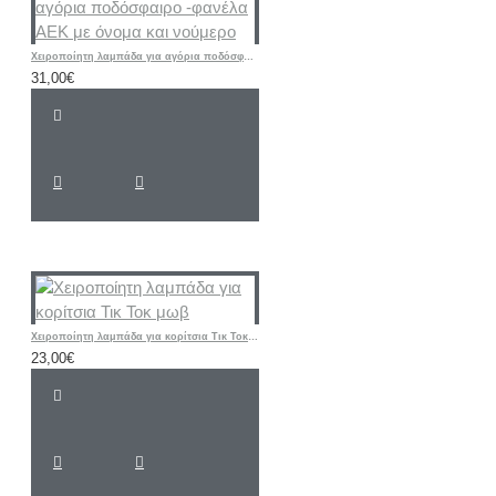
Χειροποίητη λαμπάδα για αγόρια ποδόσφαιρο -φανέλα ΑΕΚ με όνομα και νούμερο
31,00€
Χειροποίητη λαμπάδα για κορίτσια Τικ Τοκ μωβ
23,00€