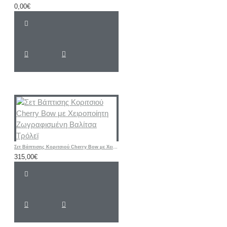
0,00€
Σετ Βάπτισης Κοριτσιού Cherry Bow με Χειροποίητη Ζωγραφισμένη Βαλίτσα Τρόλεϊ
315,00€