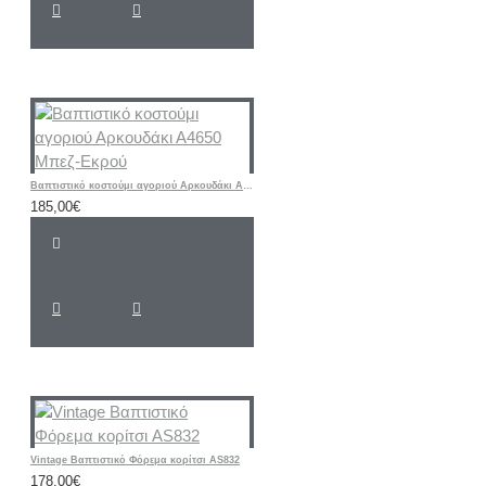
Bαπτιστικό κοστούμι αγοριού Αρκουδάκι Α4650 Μπεζ-Εκρού
185,00€
Vintage Βαπτιστικό Φόρεμα κορίτσι AS832
178,00€