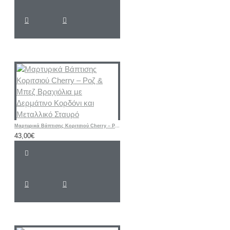
Μαρτυρικά Βάπτισης Κοριτσιού Cherry – Ροζ & Μπεζ Βραχιόλια με Δερμάτινο Κορδόνι και Μεταλλικό Σταυρό
43,00€