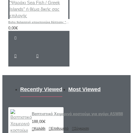
Boho θαλασσινή μπομπονιέρα βάπτισης “Ψαράκι Sea ​​Fish / Greek Islands” ή θέμα δικής σας επιλογής
0,00€
Recently Viewed
Most Viewed
Βαπτιστικό Χειμερινό κοστούμι για αγόρι ASW88
188,00€
Καλάθι
Επιθυμητό
Σύγκριση