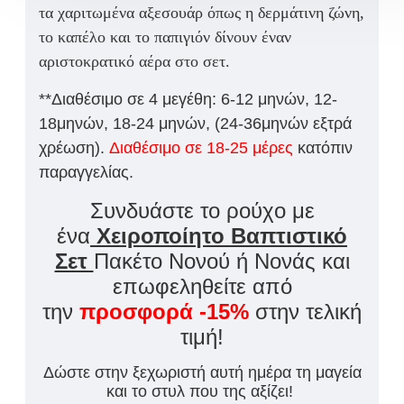
τα
χαριτωμένα αξεσουάρ όπως η δερμάτινη ζώνη,
το καπέλο και το παπιγιόν
δίνουν έναν
αριστοκρατικό αέρα στο σετ.
**Διαθέσιμο σε 4 μεγέθη: 6-12 μηνών, 12-
18μηνών, 18-24 μηνών, (24-36μηνών εξτρά
χρέωση).
Διαθέσιμο σε 18-25 μέρες
κατόπιν
παραγγελίας.
Συνδυάστε τ
o
ρούχ
o
με
ένα
Χειροποίητο Βαπτιστικό
Σετ
Πακέτο Νονού ή Νονάς και
επωφεληθείτε από
την
προσφορά -15%
στην τελική
τιμή!
Δώστε στην ξεχωριστή αυτή ημέρα τη μαγεία
και το στυλ που της αξίζει!