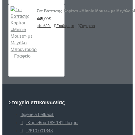
Σετ Βάπτισης Κορίτσι «Minnie Mouse» με Μεγάλο 
445,00€
Καλάθι
Επιθυμητό
Σύγκριση
Στοιχεία επικοινωνίας
Ifigeneia Lefkaditi
Κορίνθου 189-191 Πάτρα
2610 001348