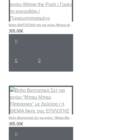
Boho ΒΑΠΤΙΣΤΙΚΟ σετ για αγόρι Winnie the Pooh / Γουίνι το αρκουδάκι / Προσωποποιημένο
305,00€
Boho Βαπτιστικό Σετ για αγόρι “Μπαμ Μπαμ Flintstones" με βαλίτσα / ή ΘΕΜΑ δικής σας ΕΠΙΛΟΓΗΣ
305,00€