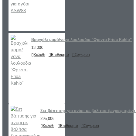
Βραχιόλι μαμά/νονά λουλουδια "Φριντα-Frida Kahlo"
13,00€
Καλάθι
Επιθυμητό
Σύγκριση
Σετ βάπτισης για αγόρι με βαλίτσα ζωγραφισμένη 
295,00€
Καλάθι
Επιθυμητό
Σύγκριση