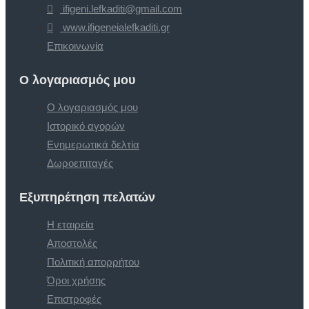
ifigeni.lefkaditi@gmail.com
www.ifigeneialefkaditi.gr
Επικοινωνία
Ο λογαριασμός μου
Ο λογαριασμός μου
Ιστορικό αγορών
Ενημερωτικά δελτία
Δωροεπιταγές
Εξυπηρέτηση πελατών
Η εταιρεία
Αποστολές
Πολιτική απορρήτου
Όροι χρήσης
Επιστροφές