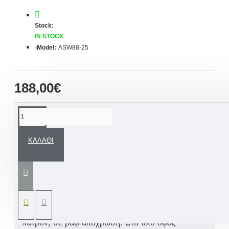
Stock:
IN STOCK
Model:
ASW88-25
188,00€
ΠΕΡΙΓΡΑΦΉ
ΚΑΛΆΘΙ
Το απόλυτο χειμερινό σύνολο βάπτισης. Ένα
υπέροχο
βαπτιστικό κοστούμι
με σακάκι, από
μαλακό βελούρ ύφασμα, σε navy blue
απόχρωση, έχει συνδιαστεί άψογα με ένα
λευκό
βαμβακερό πουκάμισο και παντελόνι, σε ίσιο
πατρόν, σε ραφ απόχρωση. Στο ίδιο ύφος