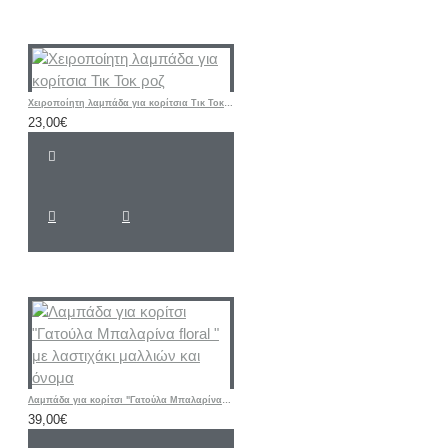
Χειροποίητη λαμπάδα για κορίτσια Τικ Τοκ ροζ
23,00€
Λαμπάδα για κορίτσι "Γατούλα Μπαλαρίνα floral " με λαστιχάκι μαλλιών και όνομα
39,00€