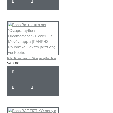
Boho Βαπτιστικό σετ "Ονειροπαγίδα / Dreamcatcher - Flower" με Μονόγραμμα |ΠΛΗΡΗΣ Ρομαντικό Πακέτο βάπτισης για Κορίτσι
595,00€