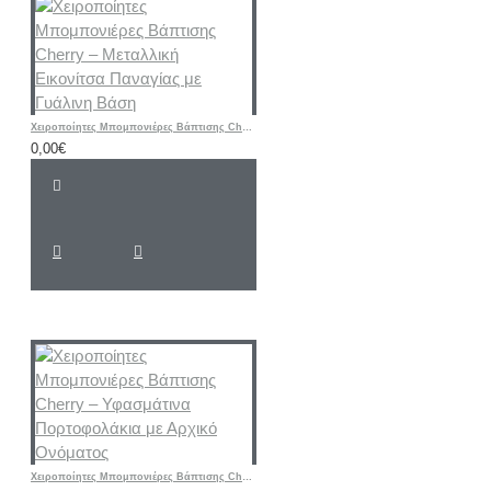
Χειροποίητες Μπομπονιέρες Βάπτισης Cherry – Μεταλλική Εικονίτσα Παναγίας με Γυάλινη Βάση
0,00€
Χειροποίητες Μπομπονιέρες Βάπτισης Cherry – Υφασμάτινα Πορτοφολάκια με Αρχικό Ονόματος