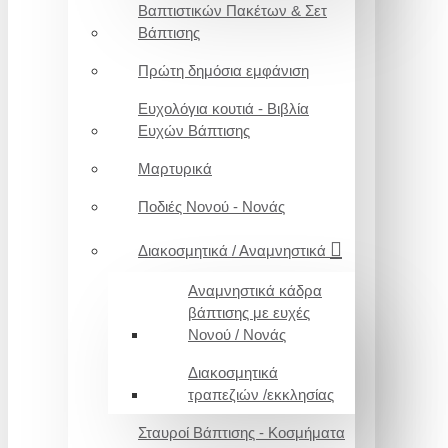
Βαπτιστικών Πακέτων & Σετ
Βάπτισης
Πρώτη δημόσια εμφάνιση
Ευχολόγια κουτιά - Βιβλία
Ευχών Βάπτισης
Μαρτυρικά
Ποδιές Νονού - Νονάς
Διακοσμητικά / Αναμνηστικά
Αναμνηστικά κάδρα
βάπτισης με ευχές
Νονού / Νονάς
Διακοσμητικά
τραπεζιών /εκκλησίας
Σταυροί Βάπτισης - Κοσμήματα