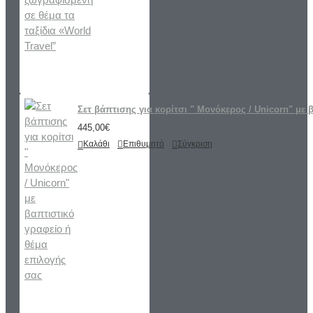
Σετ βάπτισης για κορίτσι " Μονόκερος / Unicorn" με 
445,00€
Καλάθι
Επιθυμητό
Σύγκριση