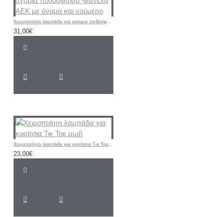
Χειροποίητη λαμπάδα για αγόρια ποδόσφαιρο -φανέλα ΑΕΚ με όνομα και νούμερο
31,00€
Χειροποίητη λαμπάδα για κορίτσια Τικ Τοκ μωβ
23,00€