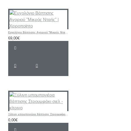
Ευχολόγιο Βάπτισης Αγοριού "Μικρός Νταής" | Χειροποίητο
69,00€
Ξύλινη μπομπονιέρα βάπτισης Στρουμφάκι σιελ - κίτρινο
0,00€