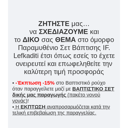
ΖΗΤΗΣΤΕ
μας…
να
ΣΧΕΔΙΑΖΟΥΜΕ
και
το
ΔΙΚΟ
σας
ΘΕΜΑ
στο όμορφο
Παραμυθένιο Σετ Βάπτισης IF.
Lefkaditi έτσι όπως εσείς το έχετε
ονειρευτεί και επωφεληθείτε την
καλύτερη τιμή προσφοράς
•
-Έκπτωση -15%
στο Βαπτιστικό ρούχο
όταν παραγγείλετε μαζί με
ΒΑΠΤΙΣΤΙΚΟ ΣΕΤ
δικής μας παραγωγής
(πακέτο νονού
νονάς)
!
•
Η
ΕΚΠΤΩΣΗ
αναπροσαρμόζεται κατά την
τελική επιβεβαίωση της παραγγελίας.