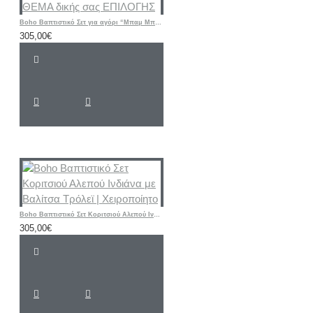
Boho Βαπτιστικό Σετ για αγόρι “Μπαμ Μπαμ Flintstones" με βαλίτσα / ή ΘΕΜΑ δικής σας ΕΠΙΛΟΓΗΣ
305,00€
Boho Βαπτιστικό Σετ Κοριτσιού Αλεπού Ινδιάνα με Βαλίτσα Τρόλεϊ | Χειροποίητο
305,00€