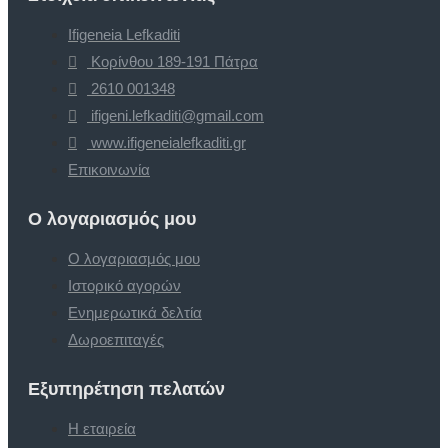
Ifigeneia Lefkaditi
Κορίνθου 189-191 Πάτρα
2610 001348
ifigeni.lefkaditi@gmail.com
www.ifigeneialefkaditi.gr
Επικοινωνία
Ο λογαριασμός μου
Ο λογαριασμός μου
Ιστορικό αγορών
Ενημερωτικά δελτία
Δωροεπιταγές
Εξυπηρέτηση πελατών
Η εταιρεία