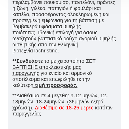
περιλαμβάνει πουκάμισο, παντελόνι, τιράντες
ή ζώνη, γιλέκο, παπιγιόν ή φουλάρι και
καπέλο, προσφέροντας ολοκληρωμένη και
προσεγμένη εμφάνιση για τη βάπτιση με
βαμβακερά υφάσματα υψηλής
ποιότητας. Ιδανική επιλογή για όσους
αναζητούν βαπτιστικό ρούχο αγοριού υψηλής
αισθητικής από την Ελληνική
βιοτεχνία lachristine.
**Συνδυάστε
το με χειροποίητο
ΣΕΤ
ΒΑΠΤΙΣΗΣ αποκλειστικής μας
παραγωγής
για ενιαίο και αρμονικό
αποτέλεσμα και επωφεληθείτε την
καλύτερη
τιμή προσφοράς.
**Διαθέσιμο σε 4 μεγέθη: 9-12 μηνών, 12-
18μηνών, 18-24μηνών, (36μηνών εξτρά
χρέωση).
Διαθέσιμο σε 18-25 μέρες
κατόπιν
παραγγελίας