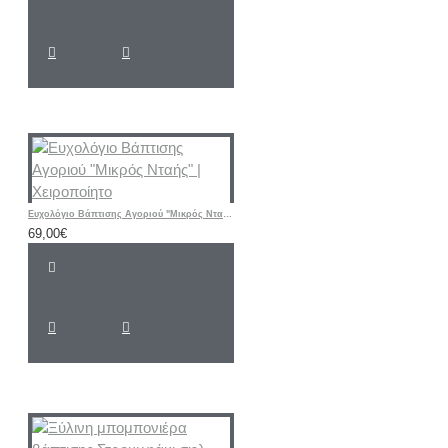
Ευχολόγιο Βάπτισης Αγοριού "Μικρός Νταής" | Χειροποίητο
69,00€