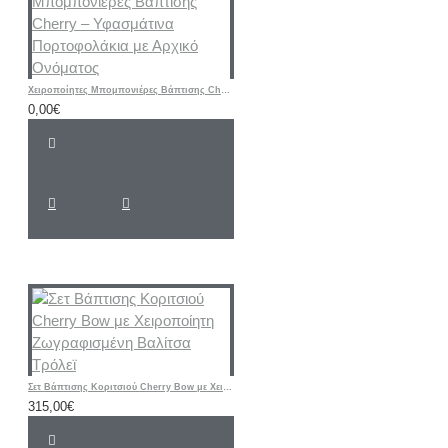
Χειροποίητες Μπομπονιέρες Βάπτισης Cherry – Υφασμάτινα Πορτοφολάκια με Αρχικό Ονόματος
0,00€
Σετ Βάπτισης Κοριτσιού Cherry Bow με Χειροποίητη Ζωγραφισμένη Βαλίτσα Τρόλεϊ
315,00€