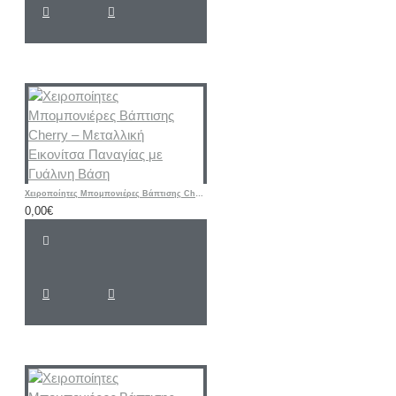
Χειροποίητες Μπομπονιέρες Βάπτισης Cherry – Μεταλλική Εικονίτσα Παναγίας με Γυάλινη Βάση
0,00€