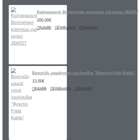
Καλοκαιρινό Βαπτιστικό κοστούμι για αγόρι 26A557
200,00€
Καλάθι
Επιθυμητό
Σύγκριση
Βραχιόλι μαμά/νονά λουλουδια "Φριντα-Frida Kahlo"
13,00€
Καλάθι
Επιθυμητό
Σύγκριση