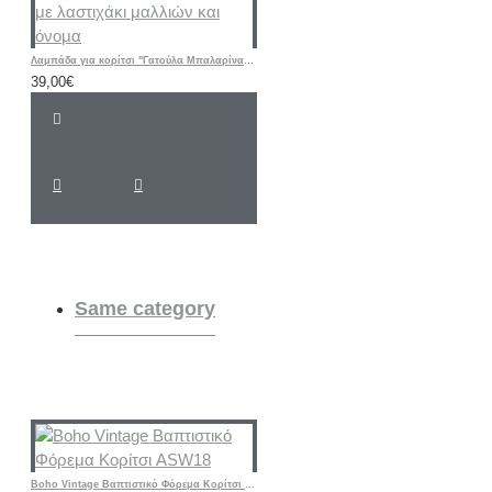
Λαμπάδα για κορίτσι "Γατούλα Μπαλαρίνα floral " με λαστιχάκι μαλλιών και όνομα
39,00€
Same category
Boho Vintage Βαπτιστικό Φόρεμα Κορίτσι ASW18