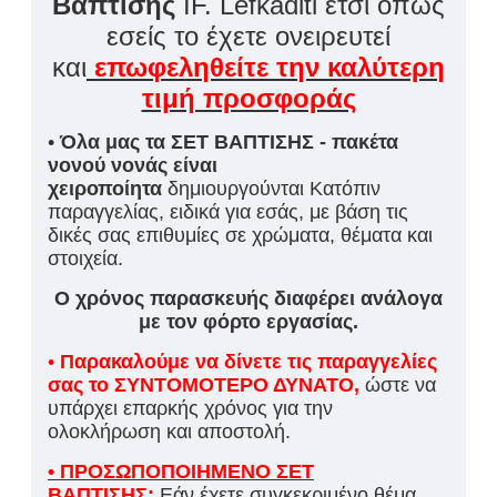
Βάπτισης
IF. Lefkaditi έτσι όπως
εσείς το έχετε ονειρευτεί
και
επωφεληθείτε την καλύτερη
τιμή προσφοράς
•
Όλα μας τα ΣΕΤ ΒΑΠΤΙΣΗΣ - πακέτα
νονού νονάς είναι
χειροποίητα
δημιουργούνται Κατόπιν
παραγγελίας, ειδικά για εσάς, με βάση τις
δικές σας επιθυμίες σε χρώματα, θέματα και
στοιχεία.
Ο χρόνος παρασκευής διαφέρει ανάλογα
με τον φόρτο εργασίας.
•
Παρακαλούμε να δίνετε τις παραγγελίες
σας το ΣΥΝΤΟΜΟΤΕΡΟ ΔΥΝΑΤΟ,
ώστε να
υπάρχει επαρκής χρόνος για την
ολοκλήρωση και αποστολή.
• ΠΡΟΣΩΠΟΠΟΙΗΜΕΝΟ ΣΕΤ
ΒΑΠΤΙΣΗΣ:
Εάν έχετε συγκεκριμένο θέμα,