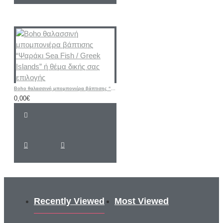
Boho θαλασσινή μπομπονιέρα βάπτισης “Ψαράκι Sea ​​Fish / Greek Islands” ή θέμα δικής σας επιλογής
0,00€
Recently Viewed
Most Viewed