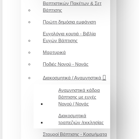
Βαπτιστικών Πακέτων & Σετ
Βάπτισης
Πρώτη δημόσια εμφάνιση
Ευχολόγια κουτιά - Βιβλία
Ευχών Βάπτισης
Μαρτυρικά
Ποδιές Νονού - Νονάς
Διακοσμητικά / Αναμνηστικά
Αναμνηστικά κάδρα
βάπτισης με ευχές
Νονού / Νονάς
Διακοσμητικά
τραπεζιών /εκκλησίας
Σταυροί Βάπτισης - Κοσμήματα