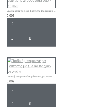
Ξύλινη μπομπονιέρα βάπτισης Στρουμφάκι σιελ - κίτρινο
0,00€
Παιδική μπομπονιέρα βάπτισης με ξύλινο παιχνίδι σχοινάκι
0,00€