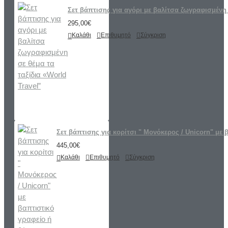
Σετ βάπτισης για αγόρι με βαλίτσα ζωγραφισμένη 
295,00€
Καλάθι
Επιθυμητό
Σύγκριση
Σετ βάπτισης για κορίτσι " Μονόκερος / Unicorn" με 
445,00€
Καλάθι
Επιθυμητό
Σύγκριση