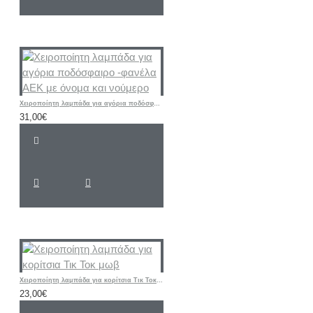
Χειροποίητη λαμπάδα για αγόρια ποδόσφαιρο -φανέλα ΑΕΚ με όνομα και νούμερο
31,00€
Χειροποίητη λαμπάδα για κορίτσια Τικ Τοκ μωβ
23,00€