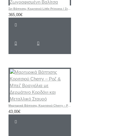
Σετ Βάπτισης Κοριτσιού Little Princess / Στέμμα με Ζωγραφισμένη Βαλίτσα
365,00€
Μαρτυρικά Βάπτισης Κοριτσιού Cherry – Ροζ & Μπεζ Βραχιόλια με Δερμάτινο Κορδόνι και Μεταλλικό Σταυρό
43,00€