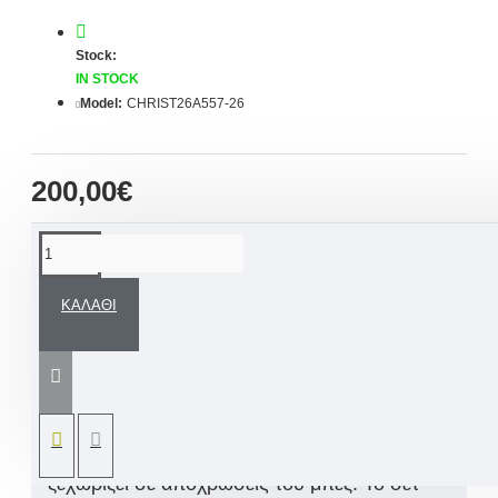
Stock:
IN STOCK
Model:
CHRIST26A557-26
200,00€
ΠΕΡΙΓΡΑΦΉ
ΚΑΛΆΘΙ
-15% ΕΚΠΤΩΣΗ
στην τιμή με
ΧΡΗΣΗ
ΚΟΥΠΟΝΙΟΥ:
LEF15
*σε συνδυασμό με
χειροποίητο
Βαπτιστικό Σετ
Ένα εντυπωσιακό μοντέρνο βαπτιστικό
κοστούμι για αγόρι σε γραμμή ανάλαφρη που
ξεχωρίζει σε αποχρώσεις του μπεζ. Το σετ