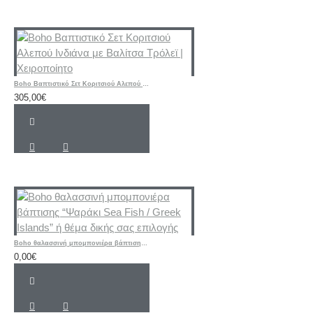
Boho Βαπτιστικό Σετ Κοριτσιού Αλεπού Ινδιάνα με Βαλίτσα Τρόλεϊ | Χειροποίητο
305,00€
Boho θαλασσινή μπομπονιέρα βάπτισης “Ψαράκι Sea ​​Fish / Greek Islands” ή θέμα δικής σας επιλογής
0,00€