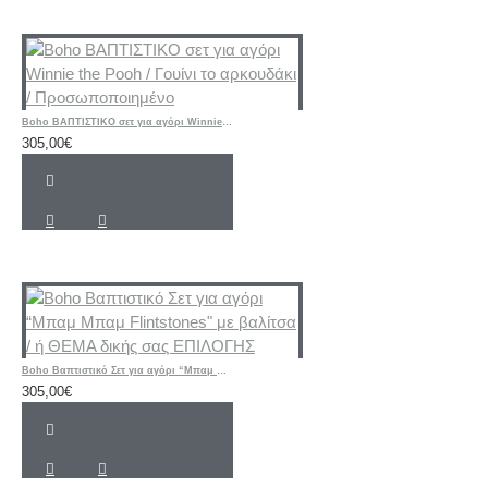
Boho ΒΑΠΤΙΣΤΙΚΟ σετ για αγόρι Winnie the Pooh / Γουίνι το αρκουδάκι / Προσωποποιημένο
305,00€
Boho Βαπτιστικό Σετ για αγόρι “Μπαμ Μπαμ Flintstones" με βαλίτσα / ή ΘΕΜΑ δικής σας ΕΠΙΛΟΓΗΣ
305,00€