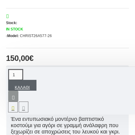
Stock:
IN STOCK
Model:
CHRIST26A577-26
150,00€
ΠΕΡΙΓΡΑΦΉ
ΚΑΛΆΘΙ
-15% ΕΚΠΤΩΣΗ
στην τιμή με
ΧΡΗΣΗ
ΚΟΥΠΟΝΙΟΥ:
LEF15
*σε συνδυασμό με
χειροποίητο
Βαπτιστικό Σετ
Ένα εντυπωσιακό μοντέρνο βαπτιστικό
κοστούμι για αγόρι σε γραμμή ανάλαφρη που
ξεχωρίζει σε αποχρώσεις του λευκού και γκρι.