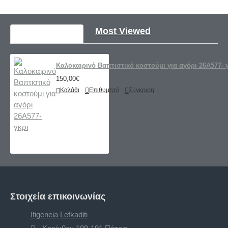
Recently Viewed
Most Viewed
Καλοκαιρινό Βαπτιστικό κοστούμι για αγόρι 26A577- 
150,00€
Καλάθι
Επιθυμητό
Σύγκριση
Στοιχεία επικοινωνίας
Ifigeneia Lefkaditi