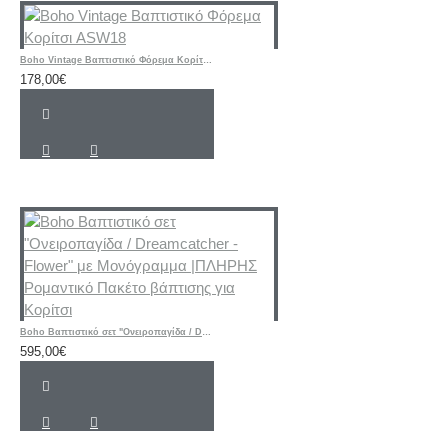
Boho Vintage Βαπτιστικό Φόρεμα Κορίτσι ASW18
178,00€
Boho Βαπτιστικό σετ "Ονειροπαγίδα / Dreamcatcher - Flower" με Μονόγραμμα |ΠΛΗΡΗΣ Ρομαντικό Πακέτο βάπτισης για Κορίτσι
595,00€