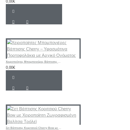
0,00€
Χειροποίητες Μπομπονιέρες Βάπτισης Cherry – Υφασμάτινα Πορτοφολάκια με Αρχικό Ονόματος
0,00€
Σετ Βάπτισης Κοριτσιού Cherry Bow με Χειροποίητη Ζωγραφισμένη Βαλίτσα Τρόλεϊ