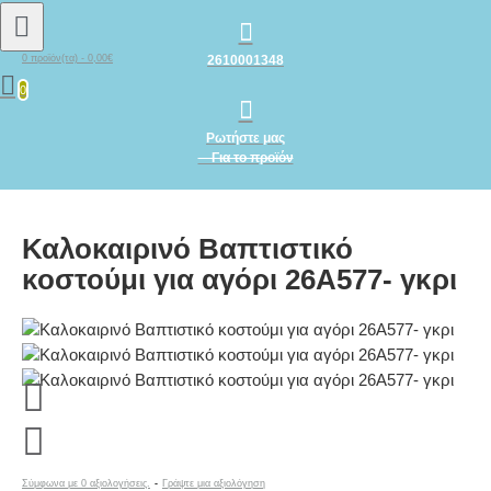
2610001348
0 προϊόν(τα) - 0,00€
0
Ρωτήστε μας
Για το προϊόν
Καλοκαιρινό Βαπτιστικό
κοστούμι για αγόρι 26A577- γκρι
Σύμφωνα με 0 αξιολογήσεις.
-
Γράψτε μια αξιολόγηση