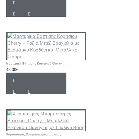
Μαρτυρικά Βάπτισης Κοριτσιού Cherry – Ροζ & Μπεζ Βραχιόλια με Δερμάτινο Κορδόνι και Μεταλλικό Σταυρό
43,00€
Χειροποίητες Μπομπονιέρες Βάπτισης Cherry – Μεταλλική Εικονίτσα Παναγίας με Γυάλινη Βάση