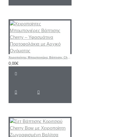
Χειροποίητες Μπομπονιέρες Βάπτισης Cherry – Υφασμάτινα Πορτοφολάκια με Αρχικό Ονόματος
0,00€