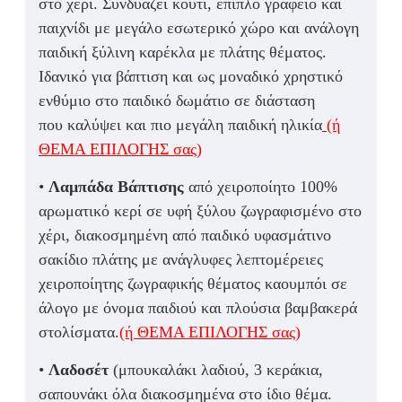
στο χέρι. Συνδυάζει κουτί, έπιπλο γραφείο
και
παιχνίδι με μεγάλο
εσωτερικό χώρο και ανάλογη
παιδική ξύλινη καρέκλα με πλάτης θέματος.
Ιδανικό για βάπτιση και ως μοναδικό χρηστικό
ενθύμιο στο παιδικό δωμάτιο σε διάσταση
που
καλύψει και πιο μεγάλη παιδική ηλικία
(ή
ΘΕΜΑ ΕΠΙΛΟΓΗΣ σας)
•
Λαμπάδα Βάπτισης
από χειροποίητο
100%
αρωματικό κερί σε υφή ξύλου ζωγραφισμένο στο
χέρι,
διακοσμημένη από
παιδικό υφασμάτινο
σακίδιο πλάτης με ανάγλυφες λεπτομέρειες
χειροποίητης ζωγραφικής θέματος καουμπόι σε
άλογο με όνομα παιδιού και π
λούσια βαμβακερά
στολίσματα.
(ή ΘΕΜΑ ΕΠΙΛΟΓΗΣ σας)
•
Λαδοσέτ
(μπουκαλάκι λαδιού, 3 κεράκια,
σαπουνάκι όλα διακοσμημένα στο ίδιο θέμα.