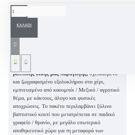
ΠΕΡΙΓΡΑΦΉ
ΚΑΛΆΘΙ
Ένα άκρως εντυπωσιακό μεξικάνικο Βαπτιστικό
σετ για αγόρι με ξύλινο βαπτιστικό θρανίο /
γραφείο mexico / κάκτος / καουμπόι,
ζωγραφισμένο εξ ολόκληρού στο χέρι με όνομα
παιδιού.
Ένα μοναδικό, αποκλειστικό
σετ
βάπτισης δικής μας παραγωγής
,
σχεδιασμένο
και ζωγραφισμένο εξολοκλήρου στο χέρι,
εμπνευσμένο από
καουμπόι / Μεξικό / αγροτικό
θέμα
, με
κάκτους, άλογο και φυσικές
αποχρώσεις
.
Το πακέτο περιλαμβάνει
ξύλινο
βαπτιστικό κουτί που μετατρέπεται σε παιδικό
γραφείο / θρανίο
, με μεγάλο εσωτερικό
αποθηκευτικό χώρο για τη μεταφορά των