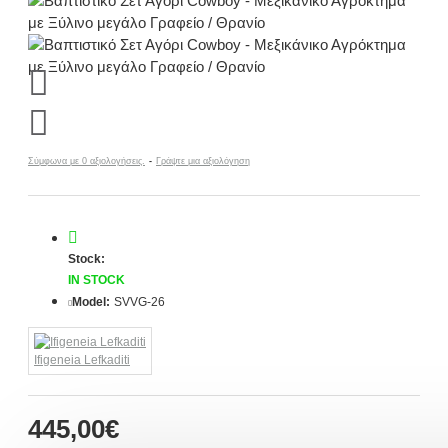
Σύμφωνα με 0 αξιολογήσεις.
-
Γράψτε μια αξιολόγηση
Stock:
IN STOCK
Model:
SVVG-26
Ifigeneia Lefkaditi
445,00€