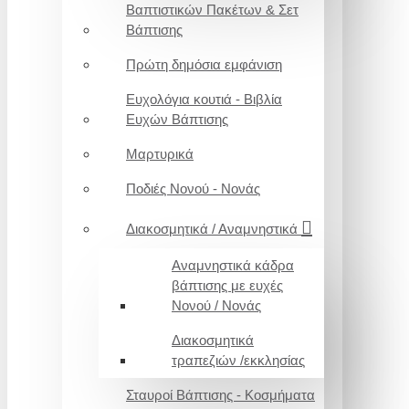
Βαπτιστικών Πακέτων & Σετ
Βάπτισης
Πρώτη δημόσια εμφάνιση
Ευχολόγια κουτιά - Βιβλία
Ευχών Βάπτισης
Μαρτυρικά
Ποδιές Νονού - Νονάς
Διακοσμητικά / Αναμνηστικά
Αναμνηστικά κάδρα
βάπτισης με ευχές
Νονού / Νονάς
Διακοσμητικά
τραπεζιών /εκκλησίας
Σταυροί Βάπτισης - Κοσμήματα