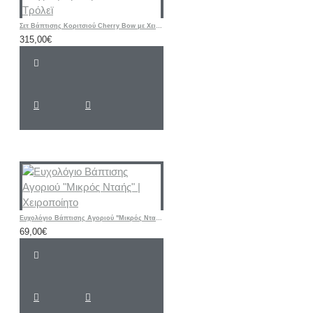
Σετ Βάπτισης Κοριτσιού Cherry Bow με Χειροποίητη Ζωγραφισμένη Βαλίτσα Τρόλεϊ
315,00€
Ευχολόγιο Βάπτισης Αγοριού "Μικρός Νταής" | Χειροποίητο
69,00€