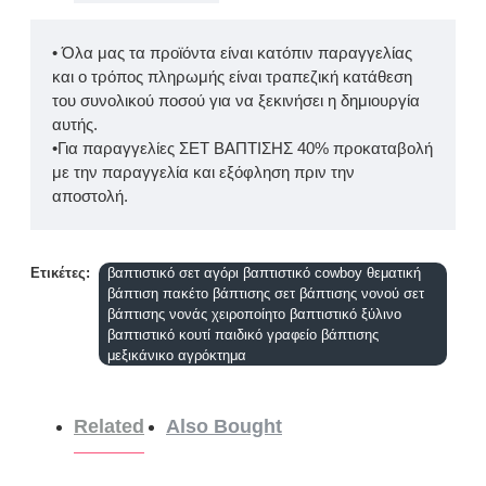
• Όλα μας τα προϊόντα είναι κατόπιν παραγγελίας
και ο τρόπος πληρωμής είναι τραπεζική κατάθεση
του συνολικού ποσού για να ξεκινήσει η δημιουργία
αυτής.
•Για παραγγελίες ΣΕΤ ΒΑΠΤΙΣΗΣ 40% προκαταβολή
με την παραγγελία και εξόφληση πριν την
αποστολή.
Ετικέτες:
βαπτιστικό σετ αγόρι βαπτιστικό cowboy θεματική
βάπτιση πακέτο βάπτισης σετ βάπτισης νονού σετ
βάπτισης νονάς χειροποίητο βαπτιστικό ξύλινο
βαπτιστικό κουτί παιδικό γραφείο βάπτισης
μεξικάνικο αγρόκτημα
Related
Also Bought