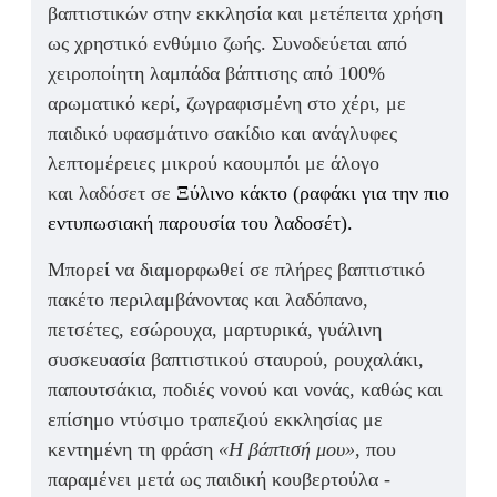
βαπτιστικών στην εκκλησία και μετέπειτα χρήση
ως
χρηστικό ενθύμιο ζωής
. Συνοδεύεται από
χειροποίητη λαμπάδα βάπτισης
από
100%
αρωματικό κερί
, ζωγραφισμένη στο χέρι, με
παιδικό υφασμάτινο σακίδιο
και ανάγλυφες
λεπτομέρειες μικρού καουμπόι με άλογο
και
λαδόσετ σε
Ξύλινο κάκτο (ραφάκι για την πιο
εντυπωσιακή παρουσία του λαδοσέτ).
Μπορεί να διαμορφωθεί σε
πλήρες βαπτιστικό
πακέτο
περιλαμβάνοντας και λαδόπανο,
πετσέτες, εσώρουχα, μαρτυρικά, γυάλινη
συσκευασία βαπτιστικού σταυρού, ρουχαλάκι,
παπουτσάκια, ποδιές νονού και νονάς, καθώς και
επίσημο ντύσιμο τραπεζιού εκκλησίας
με
κεντημένη τη φράση
«Η βάπτισή μου»
, που
παραμένει μετά ως
παιδική κουβερτούλα -