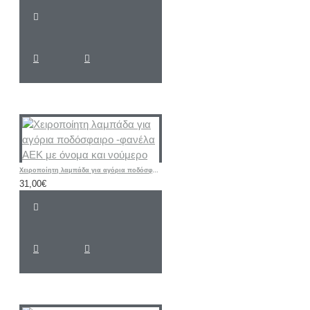
Χειροποίητη λαμπάδα για αγόρια ποδόσφαιρο -φανέλα ΑΕΚ με όνομα και νούμερο
31,00€