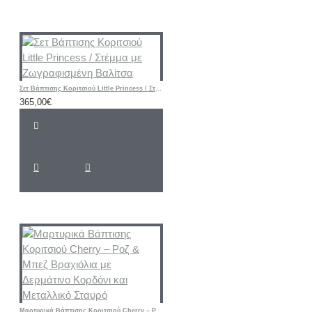
Σετ Βάπτισης Κοριτσιού Little Princess / Στέμμα με Ζωγραφισμένη Βαλίτσα
365,00€
Μαρτυρικά Βάπτισης Κοριτσιού Cherry – Ροζ & Μπεζ Βραχιόλια με Δερμάτινο Κορδόνι και Μεταλλικό Σταυρό