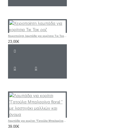
Χειροποίητη λαμπάδα για κορίτσια Τικ Τοκ ροζ
23,00€
Λαμπάδα για κορίτσι "Γατούλα Μπαλαρίνα floral " με λαστιχάκι μαλλιών και όνομα
39,00€