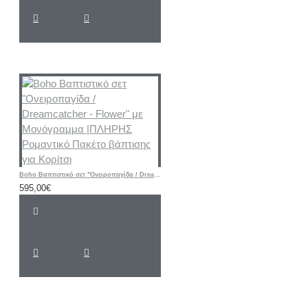
Boho Βαπτιστικό σετ "Ονειροπαγίδα / Dreamcatcher - Flower" με Μονόγραμμα |ΠΛΗΡΗΣ Ρομαντικό Πακέτο βάπτισης για Κορίτσι
595,00€