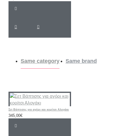
Same category
Same brand
Σετ Βάπτισης για αγόρι και κορίτσι Αλογάκι
345,00€