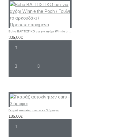
Boho ΒΑΠΤΙΣΤΙΚΟ σετ για αγόρι Winnie the Pooh / Γουίνι το αρκουδάκι / Προσωποποιημένο
305,00€
Γκαράζ αυτοκίνητων cars - 3 όροφοι
185,00€