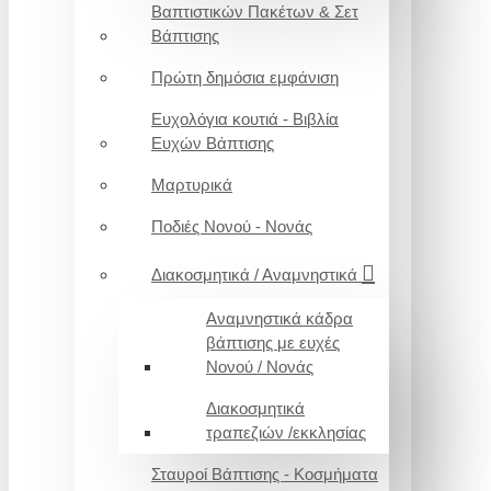
Βαπτιστικών Πακέτων & Σετ
Βάπτισης
Πρώτη δημόσια εμφάνιση
Ευχολόγια κουτιά - Βιβλία
Ευχών Βάπτισης
Μαρτυρικά
Ποδιές Νονού - Νονάς
Διακοσμητικά / Αναμνηστικά
Αναμνηστικά κάδρα
βάπτισης με ευχές
Νονού / Νονάς
Διακοσμητικά
τραπεζιών /εκκλησίας
Σταυροί Βάπτισης - Κοσμήματα