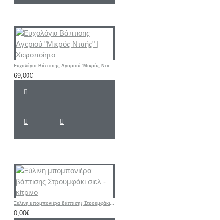
Ευχολόγιο Βάπτισης Αγοριού "Μικρός Νταής" | Χειροποίητο
69,00€
Ξύλινη μπομπονιέρα βάπτισης Στρουμφάκι σιελ - κίτρινο
0,00€