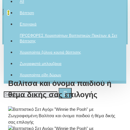
All
0 προϊόν(τα) - 0,00€
2610001348
Βάπτιση
0
Το καλάθι αγορών είναι άδειο!
Εποχιακά
Ρωτήστε μας
ΠΡΟΣΦΟΡΕΣ Χειροποίητων Βαπτιστικών Πακέτων & Σετ
Για το προϊόν
Βάπτισης
Χειροποίητα ξύλινα κουτιά βάπτισης
Βαπτιστικό Σετ Αγόρι "Winnie
Ζωγραφιστά μπλουζάκια
the Pooh" με Ζωγραφισμένη
Χειροποίητα είδη δώρων
Βαλίτσα και όνομα παιδιού ή
θέμα δικής σας επιλογής