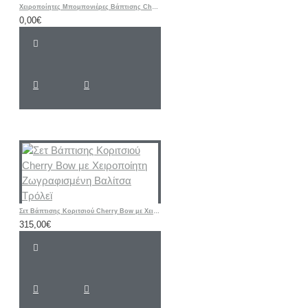
Χειροποίητες Μπομπονιέρες Βάπτισης Cherry – Υφασμάτινα Πορτοφολάκια με Αρχικό Ονόματος
0,00€
Σετ Βάπτισης Κοριτσιού Cherry Bow με Χειροποίητη Ζωγραφισμένη Βαλίτσα Τρόλεϊ
315,00€