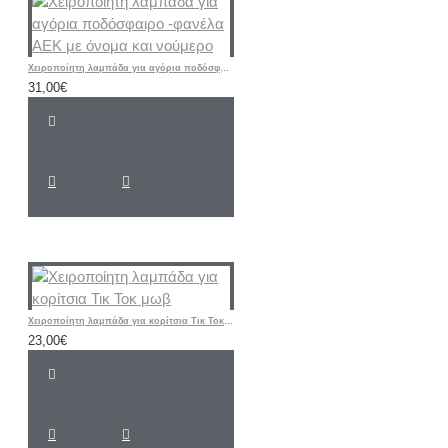
Χειροποίητη λαμπάδα για αγόρια ποδόσφαιρο -φανέλα ΑΕΚ με όνομα και νούμερο
31,00€
Χειροποίητη λαμπάδα για κορίτσια Τικ Τοκ μωβ
23,00€