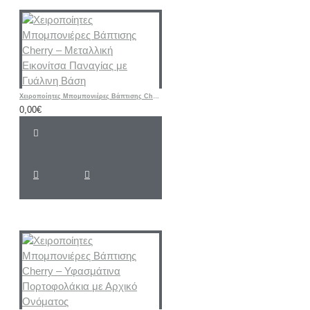
Χειροποίητες Μπομπονιέρες Βάπτισης Cherry – Μεταλλική Εικονίτσα Παναγίας με Γυάλινη Βάση
0,00€