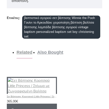
αποστολή.
Ετικέτες:
βαπτιστικό αγοριού σετ βάπτισης Winnie the Pooh
Γουίνι το Αρκουδάκι χειροποίητη βάπτιση βαλίτσα
βάπτισης λαμπάδα βάπτισης αγοριού vintage
baptism personalized baptism set boy christening
set
Related
Also Bought
Σετ Βάπτισης Κοριτσιού Little Princess / Στέμμα με Ζωγραφισμένη Βαλίτσα
365,00€