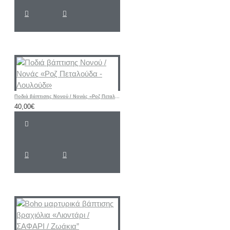
Ποδιά βάπτισης Νονού / Νονάς «Ροζ Πεταλούδα - Λουλούδι»
40,00€