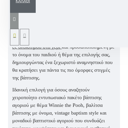
ΚΑΛΆΘΙ
Βαπτιστικό Σετ Αγοριού Winnie the Pooh /
Γουίνι το Αρκουδάκι με την αγαπημένη του
παρέα, ιδανικό για μια γλυκιά και παραμυθένια
βάπτιση αγοριού. Ένα μοναδικό χειροποίητο σετ
βάπτισης με εντυπωσιακή
βαλίτσα ζωγραφισμένη
εξ ολοκλήρου στο χέρι
και προσωποποιημένη με
το όνομα του παιδιού ή θέμα της επιλογής σας,
δημιουργώντας ένα ξεχωριστό αναμνηστικό που
θα κρατήσει για πάντα τις πιο όμορφες στιγμές
της βάπτισης.
Ιδανική επιλογή για όσους αναζητούν
χειροποίητο εντυπωσιακό πακέτο βάπτισης
αγοριού με θέμα Winnie the Pooh, βαλίτσα
βάπτισης με όνομα, vintage baptism style και
μοναδικό βαπτιστικό αγοριού που συνδυάζει