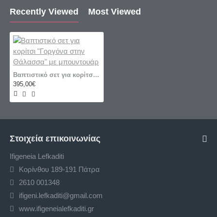
Recently Viewed
Most Viewed
Βαπτιστικό σετ για κορίτσι "Γοργόνα στην Θάλασσα" με μπουντουάρ
395,00€
Στοιχεία επικοινωνίας
Ifigeneia Lefkaditi
Κορίνθου 189-191 Πάτρα
2610 001348
ifigeni.lefkaditi@gmail.com
www.ifigeneialefkaditi.gr