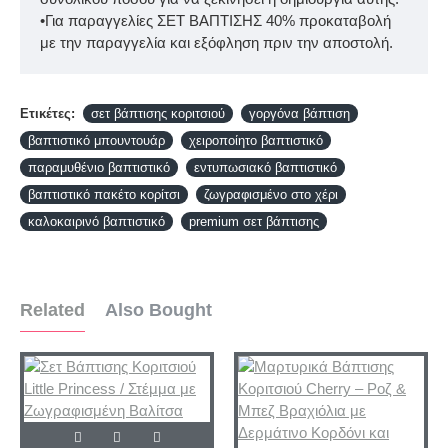
•Για παραγγελίες ΣΕΤ ΒΑΠΤΙΣΗΣ 40% προκαταβολή
με την παραγγελία και εξόφληση πριν την αποστολή.
Ετικέτες:
σετ βάπτισης κοριτσιού
γοργόνα βάπτιση
βαπτιστικό μπουντουάρ
χειροποίητο βαπτιστικό
παραμυθένιο βαπτιστικό
εντυπωσιακό βαπτιστικό
βαπτιστικό πακέτο κορίτσι
ζωγραφισμένο στο χέρι
καλοκαιρινό βαπτιστικό
premium σετ βάπτισης
Related
Also Bought