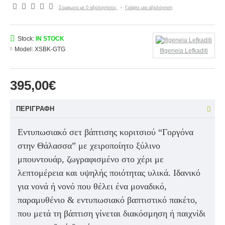
Σύμφωνα με 0 αξιολογήσεις.
-
Γράψτε μια αξιολόγηση
Stock:
IN STOCK
Model:
XSBK-GTG
Ifigeneia Lefkaditi
395,00€
ΠΕΡΙΓΡΑΦΉ
Εντυπωσιακό σετ βάπτισης κοριτσιού “Γοργόνα
στην Θάλασσα”
με χειροποίητο ξύλινο
μπουντουάρ, ζωγραφισμένο στο χέρι με
λεπτομέρεια και υψηλής ποιότητας υλικά. Ιδανικό
για νονά ή νονό που θέλει ένα
μοναδικό,
παραμυθένιο & εντυπωσιακό βαπτιστικό πακέτο
,
που μετά τη βάπτιση γίνεται
διακόσμηση ή παιχνίδι