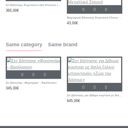
Σετ Βάπτισης Κοριτσιού Little Princess / Στέμμα με Ζωγραφισμένη Βαλίτσα
365,00€
Μαρτυρικά Βάπτισης Κοριτσιού Cherry – Ροζ & Μπεζ Βραχιόλια με Δερμάτινο Κορδόνι και Μεταλλικό Σταυρό
43,00€
Same category
Same brand
Σετ βάπτισης «Φορτηγάκι – Βασίλισσα»
345,00€
Σετ βάπτισης για Δίδυμα κορίτσια με διπλό ξύλινο μπουντουάρ «Ζώα του Δάσους»
645,00€