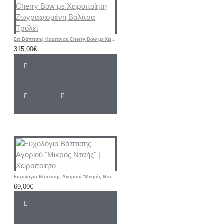
Σετ Βάπτισης Κοριτσιού Cherry Bow με Χειροποίητη Ζωγραφισμένη Βαλίτσα Τρόλεϊ
315,00€
Ευχολόγιο Βάπτισης Αγοριού "Μικρός Νταής" | Χειροποίητο
69,00€