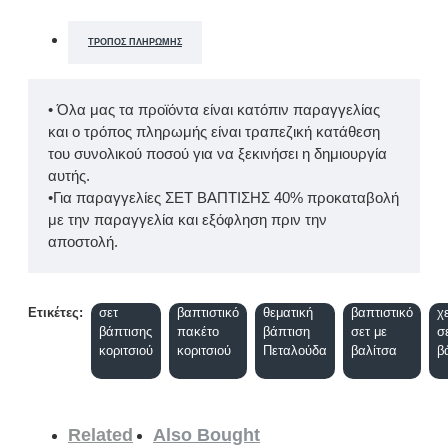
ΤΡΌΠΟΣ ΠΛΗΡΩΜΉΣ
• Όλα μας τα προϊόντα είναι κατόπιν παραγγελίας
και ο τρόπος πληρωμής είναι τραπεζική κατάθεση
του συνολικού ποσού για να ξεκινήσει η δημιουργία
αυτής.
•Για παραγγελίες ΣΕΤ ΒΑΠΤΙΣΗΣ 40% προκαταβολή
με την παραγγελία και εξόφληση πριν την
αποστολή.
Ετικέτες:
σετ
βαπτιστικό
θεματική
βαπτιστικό
χ
βάπτισης
πακέτο
βάπτιση
σετ με
σ
κοριτσιού
κοριτσιού
Πεταλούδα
βαλίτσα
β
Related
Also Bought