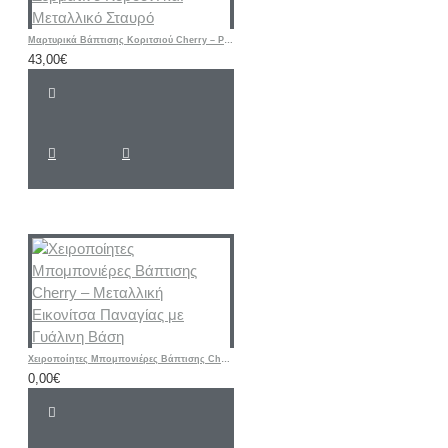
Μαρτυρικά Βάπτισης Κοριτσιού Cherry – Ροζ & Μπεζ Βραχιόλια με Δερμάτινο Κορδόνι και Μεταλλικό Σταυρό
43,00€
Χειροποίητες Μπομπονιέρες Βάπτισης Cherry – Μεταλλική Εικονίτσα Παναγίας με Γυάλινη Βάση
0,00€