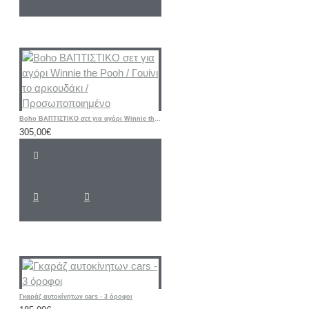
Boho ΒΑΠΤΙΣΤΙΚΟ σετ για αγόρι Winnie the Pooh / Γουίνι το αρκουδάκι / Προσωποποιημένο
305,00€
Γκαράζ αυτοκίνητων cars - 3 όροφοι