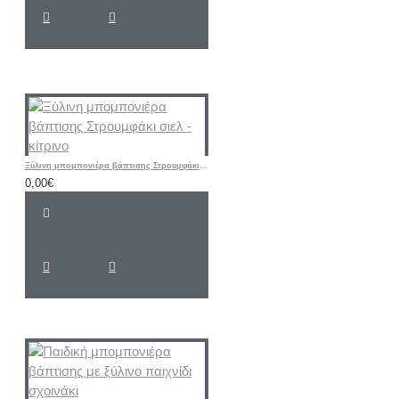
Ξύλινη μπομπονιέρα βάπτισης Στρουμφάκι σιελ - κίτρινο
0,00€