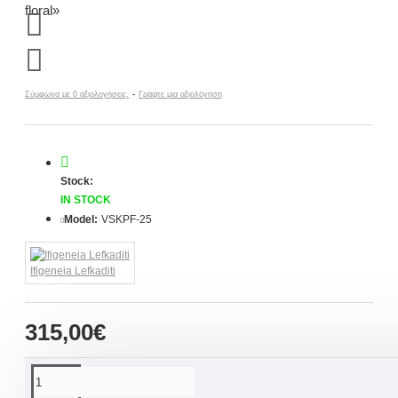
Σύμφωνα με 0 αξιολογήσεις.
-
Γράψτε μια αξιολόγηση
Stock:
IN STOCK
Model:
VSKPF-25
Ifigeneia Lefkaditi
315,00€
ΠΕΡΙΓΡΑΦΉ