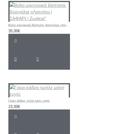
Boho μαρτυρικά βάπτισης βραχιόλια «Λιοντάρι / ΣΑΦΑΡΙ / Ζωάκια”
35,00€
Γούρι κάδρο «μπλε μάτι» ευχές
23,00€