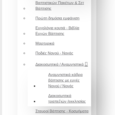
Βαπτιστικών Πακέτων & Σετ
Βάπτισης
Πρώτη δημόσια εμφάνιση
Ευχολόγια κουτιά - Βιβλία
Ευχών Βάπτισης
Μαρτυρικά
Ποδιές Νονού - Νονάς
Διακοσμητικά / Αναμνηστικά
Αναμνηστικά κάδρα
βάπτισης με ευχές
Νονού / Νονάς
Διακοσμητικά
τραπεζιών /εκκλησίας
Σταυροί Βάπτισης - Κοσμήματα