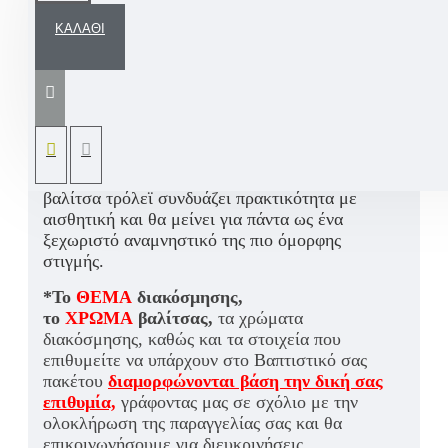
ΚΑΛΆΘΙ
Ένα εντυπωσιακό και ρομαντικό σετ βάπτισης,
για κοριτσάκι. Το σετ ξεχωρίζει για τις ξύλινες
ανάγλυφες πεταλούδες, χειροποίητα
σχεδιασμένες και ζωγραφισμένες στο χέρι από
την Ifigeneia Lefkaditi, σε συνδυασμό με
λουλούδια και ρομαντικές floral
λεπτομέρειες
που αποπνέουν τρυφερότητα. Η
βαλίτσα τρόλεϊ συνδυάζει πρακτικότητα με
αισθητική και θα μείνει για πάντα ως ένα
ξεχωριστό αναμνηστικό της πιο όμορφης
στιγμής.
*To
ΘΕΜΑ
διακόσμησης,
το
ΧΡΩΜΑ
βαλίτσας,
τα χρώματα
διακόσμησης, καθώς και τα στοιχεία που
επιθυμείτε να υπάρχουν στο Βαπτιστικό σας
πακέτου
διαμορφώνονται βάση την δική σας
επιθυμία,
γράφοντας μας σε σχόλιο με την
ολοκλήρωση της παραγγελίας σας και θα
επικοινωνήσουμε για διευκρινήσεις.