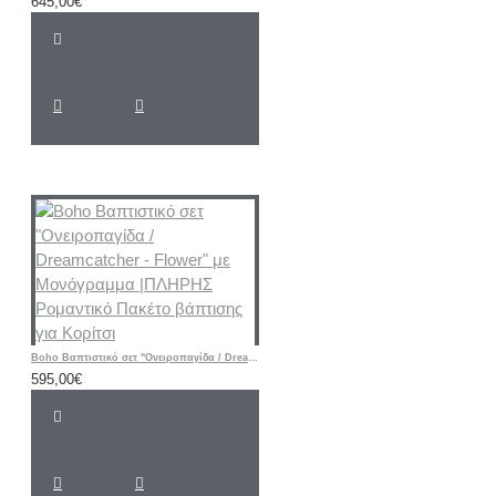
645,00€
Boho Βαπτιστικό σετ "Ονειροπαγίδα / Dreamcatcher - Flower" με Μονόγραμμα |ΠΛΗΡΗΣ Ρομαντικό Πακέτο βάπτισης για Κορίτσι
595,00€