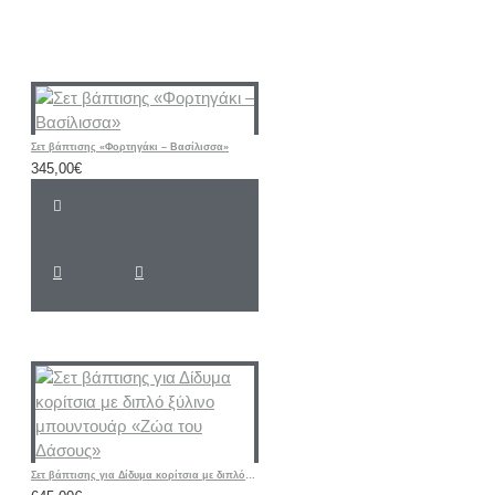
Σετ βάπτισης «Φορτηγάκι – Βασίλισσα»
345,00€
Σετ βάπτισης για Δίδυμα κορίτσια με διπλό ξύλινο μπουντουάρ «Ζώα του Δάσους»