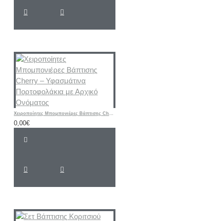
Χειροποίητες Μπομπονιέρες Βάπτισης Cherry – Υφασμάτινα Πορτοφολάκια με Αρχικό Ονόματος
0,00€