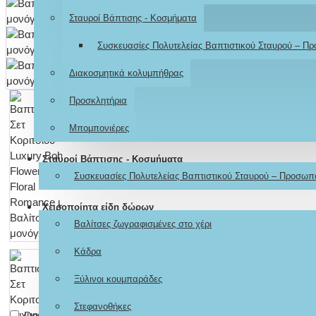
Σταυροί Βάπτισης - Κοσμήματα
Συσκευασίες Πολυτελείας Βαπτιστικού Σταυρού – Π
Διακοσμητικά κολυμπήθρας
Προσκλητήρια
Μπομπονιέρες
Σταυροί Βάπτισης - Κοσμήματα
Συσκευασίες Πολυτελείας Βαπτιστικού Σταυρού – Προσωπ
Χειροποίητα είδη δώρων
Βαλίτσες ζωγραφισμένες στο χέρι
Κάδρα
Ξύλινοι κουμπαράδες
Στεφανοθήκες
Don't show again.