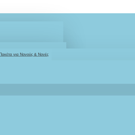
 Πακέτα για Νονούς & Νονές
2610001348