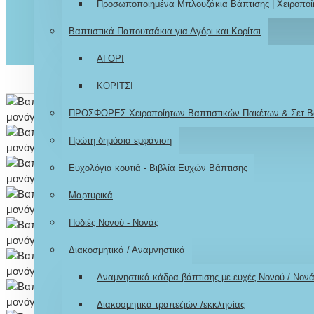
Προσωποποιημένα Μπλουζάκια Βάπτισης | Χειροποί
Βαπτιστικά Παπουτσάκια για Αγόρι και Κορίτσι
ΑΓΟΡΙ
ΚΟΡΙΤΣΙ
ΠΡΟΣΦΟΡΕΣ Χειροποίητων Βαπτιστικών Πακέτων & Σετ Β
Πρώτη δημόσια εμφάνιση
Ευχολόγια κουτιά - Βιβλία Ευχών Βάπτισης
Μαρτυρικά
Ποδιές Νονού - Νονάς
Διακοσμητικά / Αναμνηστικά
Αναμνηστικά κάδρα βάπτισης με ευχές Νονού / Νον
Διακοσμητικά τραπεζιών /εκκλησίας