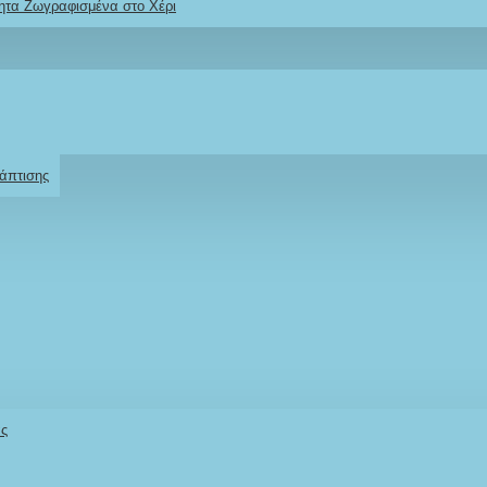
ητα Ζωγραφισμένα στο Χέρι
Ρωτήστε μας
Για το προϊόν
άπτισης
άς