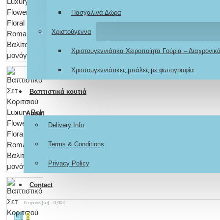
Πασχαλινά Δώρα
Χριστούγεννα
Χριστουγεννιάτικα Χειροποίητα Γούρια – Διαχρονι
Χριστουγεννιάτικες μπάλες με φωτογραφία
Βαπτιστικά κουτιά
About
Delivery Info
Terms & Conditions
Privacy Policy
Contact
0 προϊόν(τα) - 0,00€
0