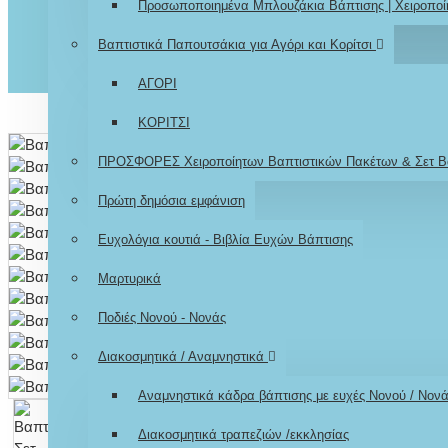
Προσωποποιημένα Μπλουζάκια Βάπτισης | Χειροποί
Βαπτιστικά Παπουτσάκια για Αγόρι και Κορίτσι
ΑΓΟΡΙ
ΚΟΡΙΤΣΙ
ΠΡΟΣΦΟΡΕΣ Χειροποίητων Βαπτιστικών Πακέτων & Σετ Β
Πρώτη δημόσια εμφάνιση
Ευχολόγια κουτιά - Βιβλία Ευχών Βάπτισης
Μαρτυρικά
Ποδιές Νονού - Νονάς
Διακοσμητικά / Αναμνηστικά
Αναμνηστικά κάδρα βάπτισης με ευχές Νονού / Νον
Διακοσμητικά τραπεζιών /εκκλησίας