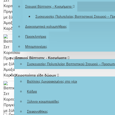
Σταυροί Βάπτισης - Κοσμήματα
Συσκευασίες Πολυτελείας Βαπτιστικού Σταυρού – Π
Διακοσμητικά κολυμπήθρας
Προσκλητήρια
Μπομπονιέρες
Σταυροί Βάπτισης - Κοσμήματα
Συσκευασίες Πολυτελείας Βαπτιστικού Σταυρού – Προσωπ
Χειροποίητα είδη δώρων
Βαλίτσες ζωγραφισμένες στο χέρι
Κάδρα
Ξύλινοι κουμπαράδες
Στεφανοθήκες
Don't show again.