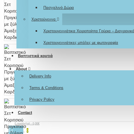
Πασχαλινά Δώρα
Χριστούγεννα
Χριστουγεννιάτικα Χειροποίητα Γούρια – Διαχρονι
Χριστουγεννιάτικες μπάλες με φωτογραφία
Βαπτιστικά κουτιά
About
Delivery Info
Terms & Conditions
Privacy Policy
Contact
0 προϊόν(τα) - 0,00€
0