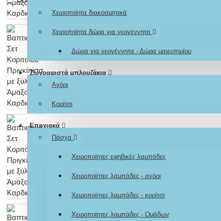
Χειροποίητα διακοσμητικά
Χειροποίητα δώρα για νεογέννητα
Δώρα για νεογέννητα - Δώρα μαιευτηρίου
Ζωγραφιστά μπλουζάκια
Αγόρι
Κορίτσι
Εποχιακά
Πάσχα
Χειροποίητες εφηβικές λαμπάδες
Χειροποίητες λαμπάδες - αγόρι
Χειροποίητες λαμπάδες - κορίτσι
Χειροποίητες λαμπάδες - Ομάδων