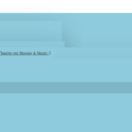
 Πακέτα για Νονούς & Νονές
2610001348