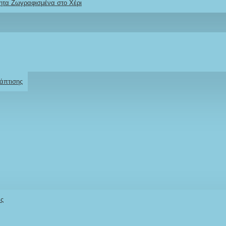
ητα Ζωγραφισμένα στο Χέρι
Ρωτήστε μας
Για το προϊόν
άπτισης
άς