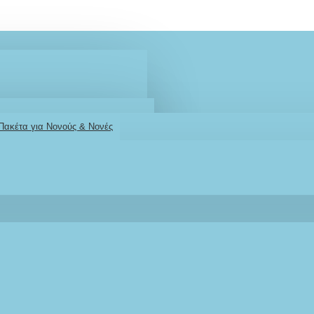
 Πακέτα για Νονούς & Νονές
2610001348