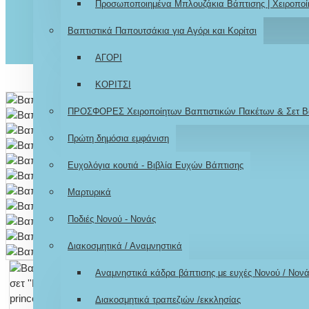
Προσωποποιημένα Μπλουζάκια Βάπτισης | Χειροποί
Βαπτιστικά Παπουτσάκια για Αγόρι και Κορίτσι
ΑΓΟΡΙ
ΚΟΡΙΤΣΙ
ΠΡΟΣΦΟΡΕΣ Χειροποίητων Βαπτιστικών Πακέτων & Σετ Β
Πρώτη δημόσια εμφάνιση
Ευχολόγια κουτιά - Βιβλία Ευχών Βάπτισης
Μαρτυρικά
Ποδιές Νονού - Νονάς
Διακοσμητικά / Αναμνηστικά
Αναμνηστικά κάδρα βάπτισης με ευχές Νονού / Νον
Διακοσμητικά τραπεζιών /εκκλησίας