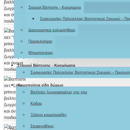
Σταυροί Βάπτισης - Κοσμήματα
Συσκευασίες Πολυτελείας Βαπτιστικού Σταυρού – Π
Διακοσμητικά κολυμπήθρας
Προσκλητήρια
Μπομπονιέρες
Σταυροί Βάπτισης - Κοσμήματα
Συσκευασίες Πολυτελείας Βαπτιστικού Σταυρού – Προσωπ
Χειροποίητα είδη δώρων
Βαλίτσες ζωγραφισμένες στο χέρι
Κάδρα
Ξύλινοι κουμπαράδες
Στεφανοθήκες
Don't show again.