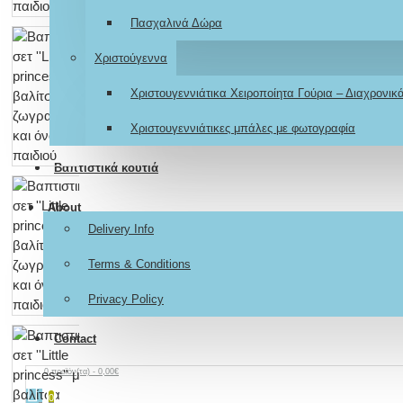
Πασχαλινά Δώρα
Χριστούγεννα
Χριστουγεννιάτικα Χειροποίητα Γούρια – Διαχρονι
Χριστουγεννιάτικες μπάλες με φωτογραφία
Βαπτιστικά κουτιά
About
Delivery Info
Terms & Conditions
Privacy Policy
Contact
0 προϊόν(τα) - 0,00€
0