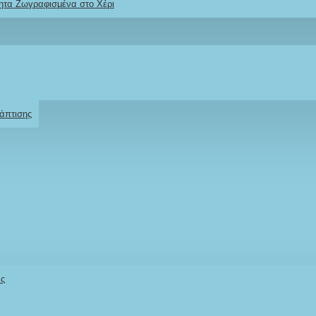
ητα Ζωγραφισμένα στο Χέρι
Ρωτήστε μας
Για το προϊόν
άπτισης
άς