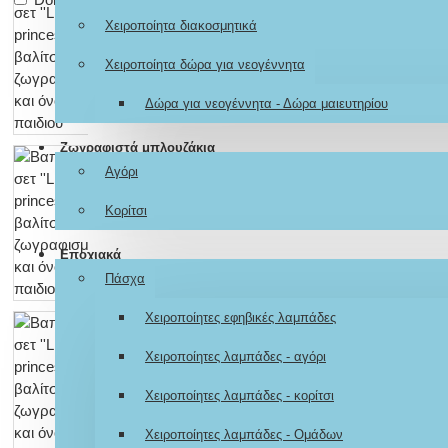
Χειροποίητα διακοσμητικά
Χειροποίητα δώρα για νεογέννητα
Δώρα για νεογέννητα - Δώρα μαιευτηρίου
Ζωγραφιστά μπλουζάκια
Αγόρι
Κορίτσι
Εποχιακά
Πάσχα
Χειροποίητες εφηβικές λαμπάδες
Χειροποίητες λαμπάδες - αγόρι
Χειροποίητες λαμπάδες - κορίτσι
Χειροποίητες λαμπάδες - Ομάδων