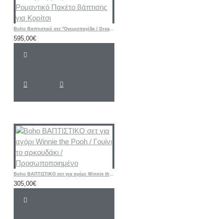
Boho Βαπτιστικό σετ "Ονειροπαγίδα / Dreamcatcher - Flower" με Μονόγραμμα |ΠΛΗΡΗΣ Ρομαντικό Πακέτο βάπτισης για Κορίτσι
595,00€
Boho ΒΑΠΤΙΣΤΙΚΟ σετ για αγόρι Winnie the Pooh / Γουίνι το αρκουδάκι / Προσωποποιημένο
305,00€