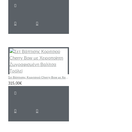
Σετ Βάπτισης Κοριτσιού Cherry Bow με Χειροποίητη Ζωγραφισμένη Βαλίτσα Τρόλεϊ
315,00€