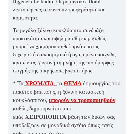
Ifigeneia Lefkaditi. Οι
ρομαντικές floral
λεπτομέρειες
αποπνέουν τρυφερότητα και
κομψότητα.
Το
μεγάλο ξύλινο κουκλόσπιτο
συνδυάζει
πρακτικότητα και υψηλή αισθητική
, καθώς
μπορεί να χρησιμοποιηθεί αργότερα ως
ξεχωριστό διακοσμητικό ή αγαπημένο παιχνίδι
,
κρατώντας ζωντανή τη μνήμη της πιο όμορφης
στιγμής της μικρής σας βαφτιστήρας.
* Τα
ΧΡΩΜΑΤΑ
,
το
ΘΕΜΑ
δημιουργίας
του
πακέτου βάπτισης, η ξύλινη κατασκευή
κουκλόσπιτου,
μπορούν να τροποποιηθούν
καθώς δημιουργείται από
εμάς
ΧΕΙΡΟΠΟΙΗΤΑ
βάση των δικών σας
υποδείξεων σε μοναδικά σχέδια όπως εσείς
κάθε φορά μας ζητάτε.