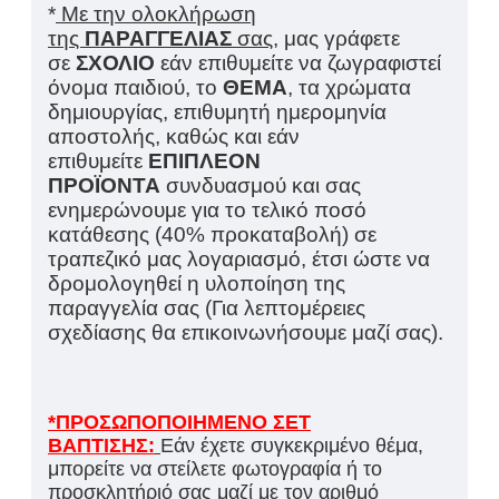
*
Με την ολοκλήρωση
της
ΠΑΡΑΓΓΕΛΙΑΣ
σας,
μας γράφετε
σε
ΣΧΟΛΙΟ
εάν επιθυμείτε να ζωγραφιστεί
όνομα παιδιού, το
ΘΕΜΑ
, τα χρώματα
δημιουργίας, επιθυμητή ημερομηνία
αποστολής, καθώς και εάν
επιθυμείτε
ΕΠΙΠΛΕΟΝ
ΠΡΟΪΟΝΤΑ
συνδυασμού και σας
ενημερώνουμε για το τελικό ποσό
κατάθεσης (40% προκαταβολή) σε
τραπεζικό μας λογαριασμό, έτσι ώστε να
δρομολογηθεί η υλοποίηση της
παραγγελία σας (Για λεπτομέρειες
σχεδίασης θα επικοινωνήσουμε μαζί σας).
*ΠΡΟΣΩΠΟΠΟΙΗΜΕΝΟ ΣΕΤ
ΒΑΠΤΙΣΗΣ:
Εάν έχετε συγκεκριμένο θέμα,
μπορείτε να στείλετε φωτογραφία ή το
προσκλητήριό σας μαζί με τον αριθμό