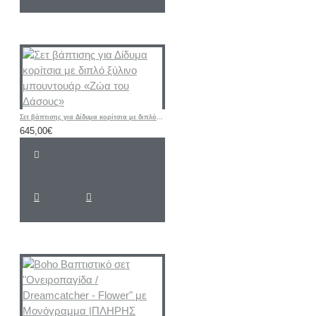
Σετ βάπτισης για Δίδυμα κορίτσια με διπλό ξύλινο μπουντουάρ «Ζώα του Δάσους»
645,00€