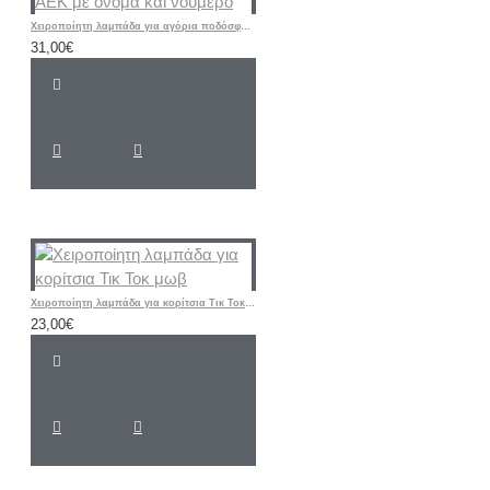
Χειροποίητη λαμπάδα για αγόρια ποδόσφαιρο -φανέλα ΑΕΚ με όνομα και νούμερο
31,00€
Χειροποίητη λαμπάδα για κορίτσια Τικ Τοκ μωβ
23,00€