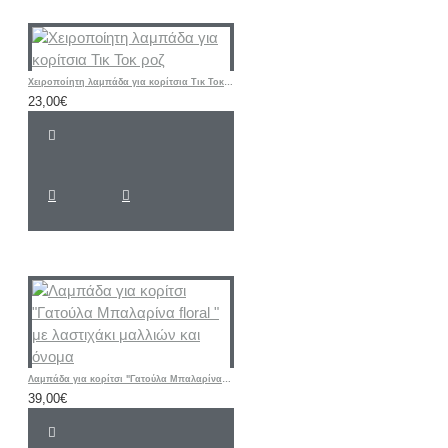
Χειροποίητη λαμπάδα για κορίτσια Τικ Τοκ ροζ
23,00€
Λαμπάδα για κορίτσι "Γατούλα Μπαλαρίνα floral " με λαστιχάκι μαλλιών και όνομα
39,00€