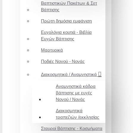
Βαπτιστικών Πακέτων & Σετ
Βάπτισης
Πρώτη δημόσια εμφάνιση
Ευχολόγια κουτιά - Βιβλία
Ευχών Βάπτισης
Μαρτυρικά
Ποδιές Νονού - Νονάς
Διακοσμητικά / Αναμνηστικά
Αναμνηστικά κάδρα
βάπτισης με ευχές
Νονού / Νονάς
Διακοσμητικά
τραπεζιών /εκκλησίας
Σταυροί Βάπτισης - Κοσμήματα