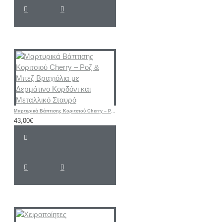
Μαρτυρικά Βάπτισης Κοριτσιού Cherry – Ροζ & Μπεζ Βραχιόλια με Δερμάτινο Κορδόνι και Μεταλλικό Σταυρό
43,00€