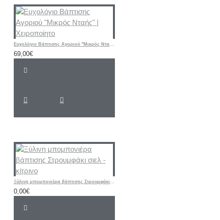
Ευχολόγιο Βάπτισης Αγοριού "Μικρός Νταής" | Χειροποίητο
69,00€
Ξύλινη μπομπονιέρα βάπτισης Στρουμφάκι σιελ - κίτρινο
0,00€