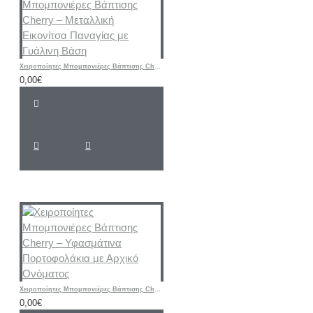
Χειροποίητες Μπομπονιέρες Βάπτισης Cherry – Μεταλλική Εικονίτσα Παναγίας με Γυάλινη Βάση
0,00€
Χειροποίητες Μπομπονιέρες Βάπτισης Cherry – Υφασμάτινα Πορτοφολάκια με Αρχικό Ονόματος
0,00€