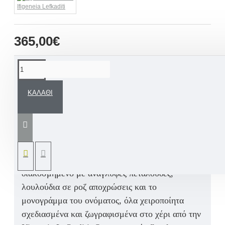
Ifigeneia Lefkaditi
365,00€
ΠΕΡΙΓΡΑΦΉ
ΚΑΛΆΘΙ
Ένα εντυπωσιακό και ρομαντικό σετ βάπτισης
για κοριτσάκι, που ξεχωρίζει για τη μοναδική του
αισθητική και τη χειροποίητη φινέτσα του. Το
πακέτο βάπτισης περιλαμβάνει ένα
ξύλινο
βαπτιστικό κουτί / μεγάλο κουκλόσπιτο
,
διακοσμημένο με
ανάγλυφες πεταλούδες
,
λουλούδια σε ροζ αποχρώσεις
και το
μονογράμμα του ονόματος
, όλα
χειροποίητα
σχεδιασμένα και ζωγραφισμένα στο χέρι
από την