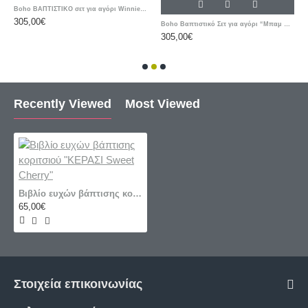
Boho ΒΑΠΤΙΣΤΙΚΟ σετ για αγόρι Winnie the Pooh / Γουίνι το αρκουδάκι / Προσωποποιημένο
305,00€
Boho Βαπτιστικό Σετ για αγόρι “Μπαμ Μπαμ Flintstones" με βαλίτσα / ή ΘΕΜΑ δικής σας ΕΠΙΛΟΓΗΣ
305,00€
Recently Viewed
Most Viewed
Βιβλίο ευχών βάπτισης κοριτσιού "ΚΕΡΑΣΙ Sweet Cherry"
65,00€
Στοιχεία επικοινωνίας