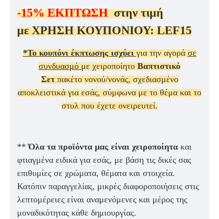
-15%
ΕΚΠΤΩΣΗ
στην τιμή
με
ΧΡΗΣΗ ΚΟΥΠΟΝΙΟΥ:
LEF15
*Το κουπόνι έκπτωσης ισχύει
για την αγορά
σε
συνδυασμό
με χειροποίητο
Βαπτιστικό
Σετ
πακέτο νονού/νονάς, σχεδιασμένο
αποκλειστικά για εσάς, σύμφωνα με το θέμα και το
στυλ που έχετε ονειρευτεί.
**
Όλα τα προϊόντα μας είναι χειροποίητα
και
φτιαγμένα ειδικά για εσάς, με βάση τις δικές σας
επιθυμίες σε χρώματα, θέματα και στοιχεία.
Κατόπιν παραγγελίας, μικρές διαφοροποιήσεις στις
λεπτομέρειες είναι αναμενόμενες και μέρος της
μοναδικότητας κάθε δημιουργίας.