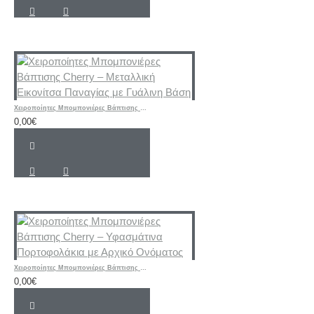
Χειροποίητες Μπομπονιέρες Βάπτισης Cherry – Μεταλλική Εικονίτσα Παναγίας με Γυάλινη Βάση
0,00€
Χειροποίητες Μπομπονιέρες Βάπτισης Cherry – Υφασμάτινα Πορτοφολάκια με Αρχικό Ονόματος
0,00€