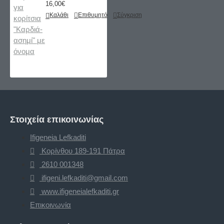
16,00€
Καλάθι
Επιθυμητό
Σύγκριση
Στοιχεία επικοινωνίας
Ifigeneia Lefkaditi
Κορίνθου 189-191 Πάτρα
2610 001348
ifigeni.lefkaditi@gmail.com
www.ifigeneialefkaditi.gr
Επικοινωνία