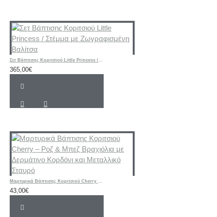
Σετ Βάπτισης Κοριτσιού Little Princess / Στέμμα με Ζωγραφισμένη Βαλίτσα
365,00€
Μαρτυρικά Βάπτισης Κοριτσιού Cherry – Ροζ & Μπεζ Βραχιόλια με Δερμάτινο Κορδόνι και Μεταλλικό Σταυρό
43,00€