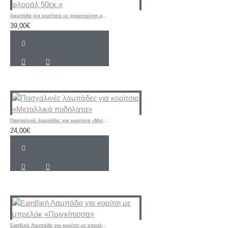
Λαμπάδα για κορίτσια με χειροποίητη κούκλα «Λαγουδίνα φλοράλ 50εκ.»
39,00€
Πασχαλινές λαμπάδες για κορίτσια «Μεταλλικά ποδήλατα»
24,00€
Εφηβική Λαμπάδα για κορίτσι με μπρελόκ «Πριγκίπισσα»