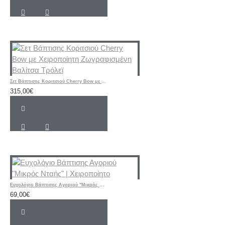
Σετ Βάπτισης Κοριτσιού Cherry Bow με Χειροποίητη Ζωγραφισμένη Βαλίτσα Τρόλεϊ
315,00€
Ευχολόγιο Βάπτισης Αγοριού "Μικρός Νταής" | Χειροποίητο
69,00€