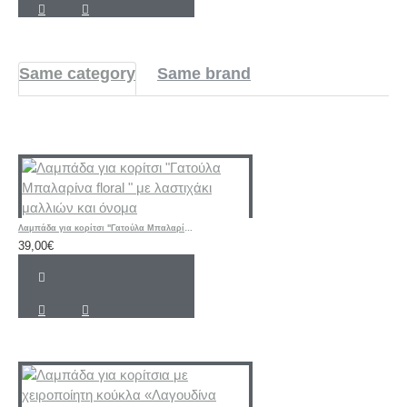
Same category
Same brand
Λαμπάδα για κορίτσι "Γατούλα Μπαλαρίνα floral " με λαστιχάκι μαλλιών και όνομα
39,00€