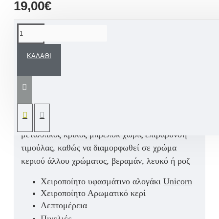
19,00€
ΠΕΡΙΓΡΑΦΉ
ΚΑΛΆΘΙ
Πασχαλινή λαμπάδα για κορίτσι
με
χειροποίητ
o
υφασμάτιν
o
κρεμαστό στολίδι
λευκό
αλογάκι μονόκερος
Unicorn
από βαμβακερά
υφασμάτινα.
Μπορεί να προστεθεί όνομα παιδιού καθώς και
μεταλλικός κρίκος μπρελόκ χωρίς επιβάρυνση
τιμούλας, καθώς να διαμορφωθεί σε χρώμα
κεριού άλλου χρώματος, βεραμάν, λευκό ή ροζ
Χειροποίητο υφασμάτινο αλογάκι
Unicorn
Χειροποίητο Αρωματικό κερί
Λεπτομέρεια
Πινελιές