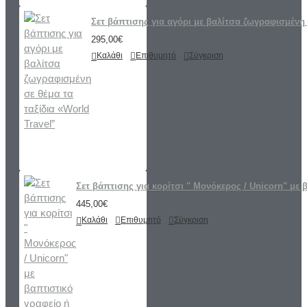
Σετ βάπτισης για αγόρι με βαλίτσα ζωγραφισμένη 
295,00€
Καλάθι
Επιθυμητό
Σύγκριση
Σετ βάπτισης για κορίτσι " Μονόκερος / Unicorn" με 
445,00€
Καλάθι
Επιθυμητό
Σύγκριση