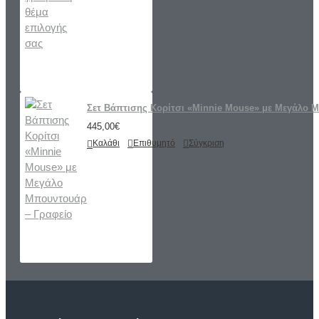
Σετ Βάπτισης Κορίτσι «Minnie Mouse» με Μεγάλο 
445,00€
Καλάθι
Επιθυμητό
Σύγκριση