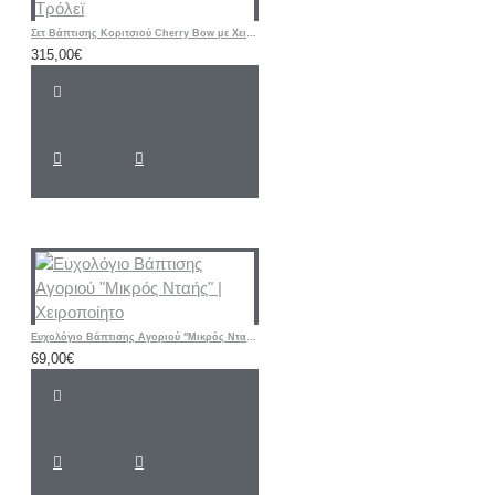
Σετ Βάπτισης Κοριτσιού Cherry Bow με Χειροποίητη Ζωγραφισμένη Βαλίτσα Τρόλεϊ
315,00€
Ευχολόγιο Βάπτισης Αγοριού "Μικρός Νταής" | Χειροποίητο
69,00€