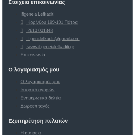
Στοιχεία επικοινωνίας
Ifigeneia Lefkaditi
Κορίνθου 189-191 Πάτρα
2610 001348
ifigeni.lefkaditi@gmail.com
www.ifigeneialefkaditi.gr
Επικοινωνία
Ο λογαριασμός μου
Ο λογαριασμός μου
Ιστορικό αγορών
Ενημερωτικά δελτία
Δωροεπιταγές
Εξυπηρέτηση πελατών
Η εταιρεία