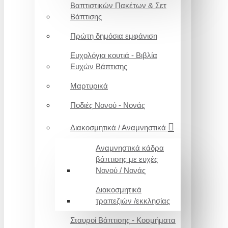
Βαπτιστικών Πακέτων & Σετ
Βάπτισης
Πρώτη δημόσια εμφάνιση
Ευχολόγια κουτιά - Βιβλία
Ευχών Βάπτισης
Μαρτυρικά
Ποδιές Νονού - Νονάς
Διακοσμητικά / Αναμνηστικά
Αναμνηστικά κάδρα
βάπτισης με ευχές
Νονού / Νονάς
Διακοσμητικά
τραπεζιών /εκκλησίας
Σταυροί Βάπτισης - Κοσμήματα