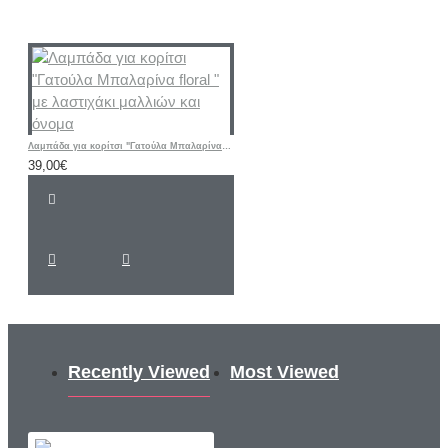
Λαμπάδα για κορίτσι "Γατούλα Μπαλαρίνα floral " με λαστιχάκι μαλλιών και όνομα
39,00€
Recently Viewed
Most Viewed