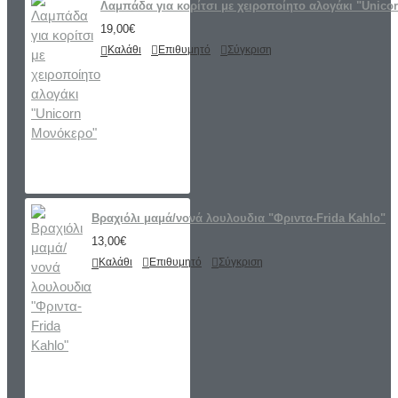
Λαμπάδα για κορίτσι με χειροποίητο αλογάκι "Unico
19,00€
Καλάθι
Επιθυμητό
Σύγκριση
Βραχιόλι μαμά/νονά λουλουδια "Φριντα-Frida Kahlo"
13,00€
Καλάθι
Επιθυμητό
Σύγκριση