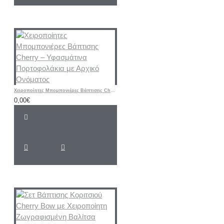
Χειροποίητες Μπομπονιέρες Βάπτισης Cherry – Υφασμάτινα Πορτοφολάκια με Αρχικό Ονόματος
0,00€