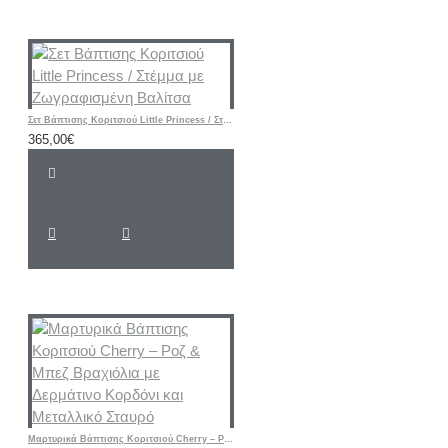
Σετ Βάπτισης Κοριτσιού Little Princess / Στέμμα με Ζωγραφισμένη Βαλίτσα
365,00€
Μαρτυρικά Βάπτισης Κοριτσιού Cherry – Ροζ & Μπεζ Βραχιόλια με Δερμάτινο Κορδόνι και Μεταλλικό Σταυρό