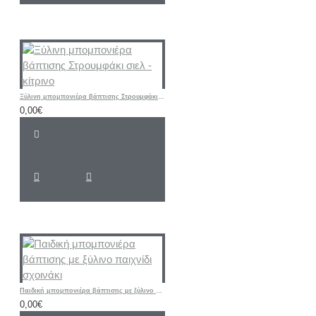
Ξύλινη μπομπονιέρα βάπτισης Στρουμφάκι σιελ - κίτρινο
0,00€
Παιδική μπομπονιέρα βάπτισης με ξύλινο παιχνίδι σχοινάκι
0,00€