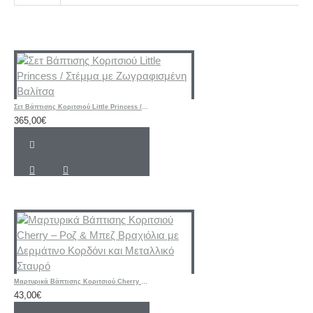
Σετ Βάπτισης Κοριτσιού Little Princess / Στέμμα με Ζωγραφισμένη Βαλίτσα
365,00€
Μαρτυρικά Βάπτισης Κοριτσιού Cherry – Ροζ & Μπεζ Βραχιόλια με Δερμάτινο Κορδόνι και Μεταλλικό Σταυρό
43,00€