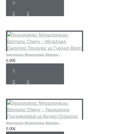
Χειροποίητες Μπομπονιέρες Βάπτισης Cherry – Μεταλλική Εικονίτσα Παναγίας με Γυάλινη Βάση
0,00€
Χειροποίητες Μπομπονιέρες Βάπτισης Cherry – Υφασμάτινα Πορτοφολάκια με Αρχικό Ονόματος
0,00€