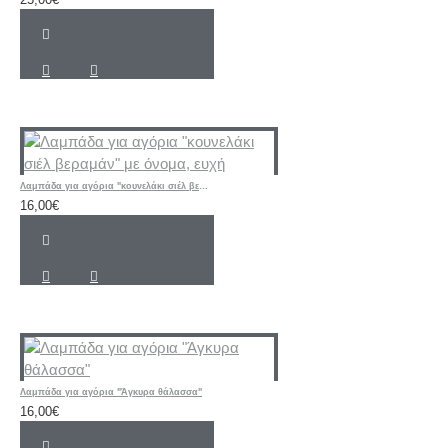
Λαμπάδα για αγόρια "κουνελάκι σιέλ βεραμάν" με όνομα, ευχή
16,00€
Λαμπάδα για αγόρια "Άγκυρα θάλασσα"
16,00€