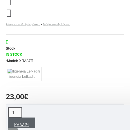
Σύμφωνα με 0 αξιολογήσεις.
-
Γράψτε μια αξιολόγηση
Stock:
IN STOCK
Model:
ΧΠΛΑΣΠ
Ifigeneia Lefkaditi
23,00€
ΠΕΡΙΓΡΑΦΉ
ΚΑΛΆΘΙ
Πρωτότυπη Πασχαλινή λαμπάδα για κορίτσια με