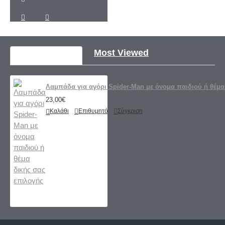
Recently Viewed
Most Viewed
Λαμπάδα για αγόρι Spider-Man με όνομα παιδιού ή θέμα
23,00€
Καλάθι
Επιθυμητό
Σύγκριση