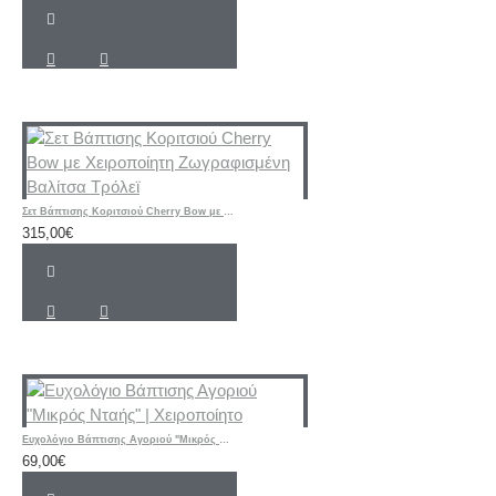
Σετ Βάπτισης Κοριτσιού Cherry Bow με Χειροποίητη Ζωγραφισμένη Βαλίτσα Τρόλεϊ
315,00€
Ευχολόγιο Βάπτισης Αγοριού "Μικρός Νταής" | Χειροποίητο
69,00€