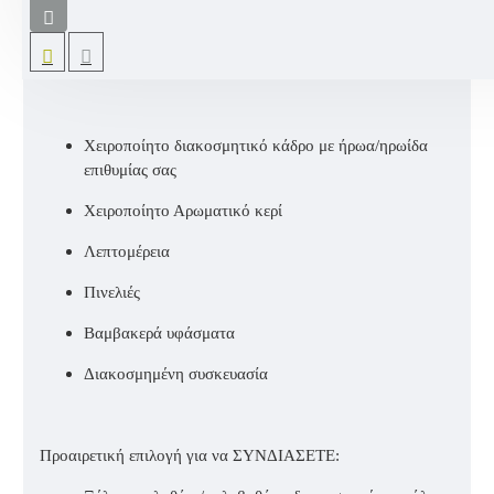
χειροποίητο κάδρο
Spider-Man
και όνομα παιδιού. Ένα
διακοσμητικό που σίγουρα θα στολίσει την πιο όμορφη
γωνιά του δωματίου της αγαπημένης σας βαπτιστήρας.
Χειροποίητο διακοσμητικό κάδρο με ήρωα/ηρωίδα
επιθυμίας σας
Χειροποίητο Αρωματικό κερί
Λεπτομέρεια
Πινελιές
Βαμβακερά υφάσματα
Διακοσμημένη συσκευασία
Προαιρετική επιλογή για να ΣΥΝΔΙΑΣΕΤΕ: