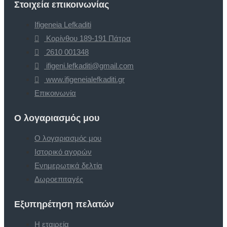
Στοιχεία επικοινωνίας
Ifigeneia Lefkaditi
Κορίνθου 189-191 Πάτρα
2610 001348
ifigeni.lefkaditi@gmail.com
www.ifigeneialefkaditi.gr
Επικοινωνία
Ο λογαριασμός μου
Ο λογαριασμός μου
Ιστορικό αγορών
Ενημερωτικά δελτία
Δωροεπιταγές
Εξυπηρέτηση πελατών
Η εταιρεία