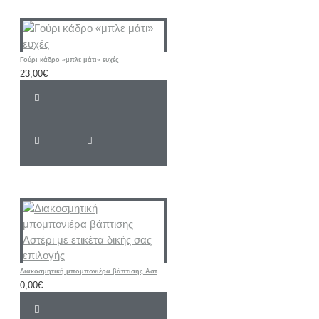
Γούρι κάδρο «μπλε μάτι» ευχές
23,00€
Διακοσμητική μπομπονιέρα βάπτισης Αστέρι με ετικέτα δικής σας επιλογής
0,00€