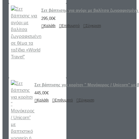
Σετ βάπτισης για αγόρι με βαλίτσα ζωγραφισμένη 
295,00€
Καλάθι
Επιθυμητό
Σύγκριση
Σετ βάπτισης για κορίτσι " Μονόκερος / Unicorn" με 
445,00€
Καλάθι
Επιθυμητό
Σύγκριση