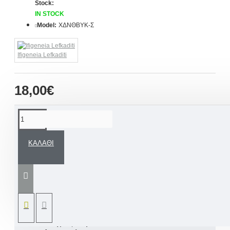
Stock:
IN STOCK
Model:
ΧΔΝΘΒΥΚ-Σ
Ifigeneia Lefkaditi
18,00€
ΠΕΡΙΓΡΑΦΉ
ΚΑΛΆΘΙ
Εξ ολοκλήρου χειροποίητη θήκη βιβλιαρίου
υγείας με το πιο γλυκό συννεφάκι. Ένα
ιδανικό δώρο να χαρίσετε σε νεογέννητο,
νεοφώτιστο.
Βαμβακερά υφάσματα
Ζωγραφική