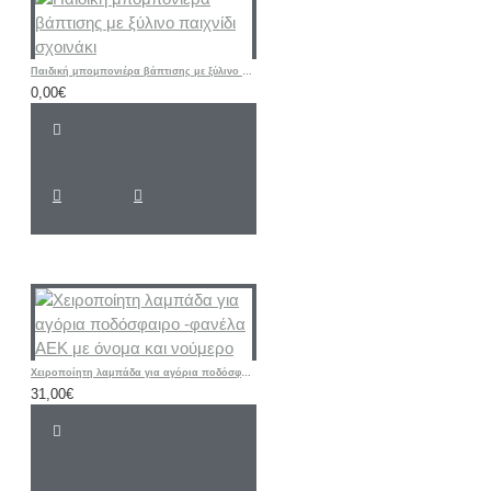
Παιδική μπομπονιέρα βάπτισης με ξύλινο παιχνίδι σχοινάκι
0,00€
Χειροποίητη λαμπάδα για αγόρια ποδόσφαιρο -φανέλα ΑΕΚ με όνομα και νούμερο
31,00€