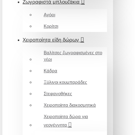
Ζωγραφιστά μπλουζάκια
Αγόρι
Κορίτσι
Χειροποίητα είδη δώρων
Βαλίτσες ζωγραφισμένες στο
χέρι
Κάδρα
Ξύλινοι κουμπαράδες
Στεφανοθήκες
Χειροποίητα διακοσμητικά
Χειροποίητα δώρα για
νεογέννητα