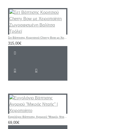
Σετ Βάπτισης Κοριτσιού Cherry Bow με Χειροποίητη Ζωγραφισμένη Βαλίτσα Τρόλεϊ
315,00€
Ευχολόγιο Βάπτισης Αγοριού "Μικρός Νταής" | Χειροποίητο
69,00€