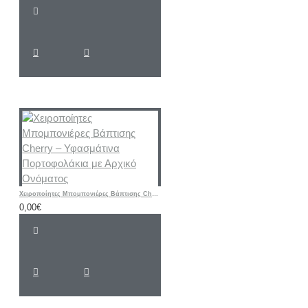
Χειροποίητες Μπομπονιέρες Βάπτισης Cherry – Υφασμάτινα Πορτοφολάκια με Αρχικό Ονόματος
0,00€