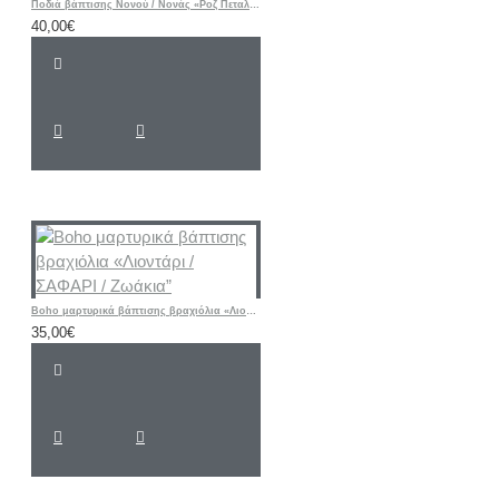
Ποδιά βάπτισης Νονού / Νονάς «Ροζ Πεταλούδα - Λουλούδι»
40,00€
Boho μαρτυρικά βάπτισης βραχιόλια «Λιοντάρι / ΣΑΦΑΡΙ / Ζωάκια”
35,00€