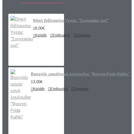
Θήκη βιβλιαρίου Υγείας "Συννεφάκι ροζ"
18,00€
Καλάθι
Επιθυμητό
Σύγκριση
Βραχιόλι μαμά/νονά λουλουδια "Φριντα-Frida Kahlo"
13,00€
Καλάθι
Επιθυμητό
Σύγκριση