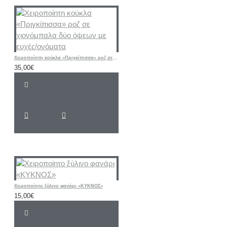
Χειροποίητη κούκλα «Πριγκίπισσα» ροζ σε χιονόμπαλα δύο όψεων με ευχές/ονόματα
35,00€
Χειροποίητο ξύλινο φανάρι «ΚΥΚΝΟΣ»
15,00€