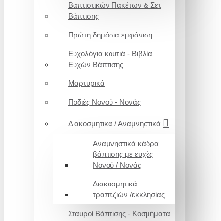
Βαπτιστικών Πακέτων & Σετ
Βάπτισης
Πρώτη δημόσια εμφάνιση
Ευχολόγια κουτιά - Βιβλία
Ευχών Βάπτισης
Μαρτυρικά
Ποδιές Νονού - Νονάς
Διακοσμητικά / Αναμνηστικά
Αναμνηστικά κάδρα
βάπτισης με ευχές
Νονού / Νονάς
Διακοσμητικά
τραπεζιών /εκκλησίας
Σταυροί Βάπτισης - Κοσμήματα