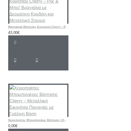
Μαρτυρικά Βάπτισης Κοριτσιού Cherry – Ροζ & Μπεζ Βραχιόλια με Δερμάτινο Κορδόνι και Μεταλλικό Σταυρό
43,00€
Χειροποίητες Μπομπονιέρες Βάπτισης Cherry – Μεταλλική Εικονίτσα Παναγίας με Γυάλινη Βάση
0,00€