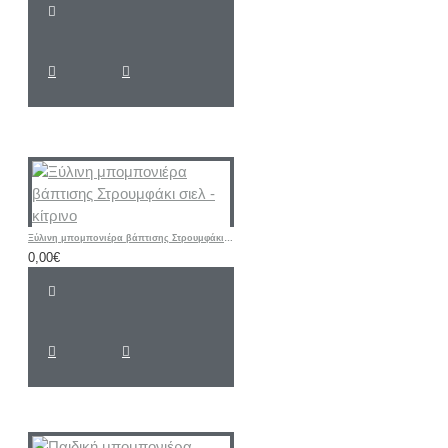
Ξύλινη μπομπονιέρα βάπτισης Στρουμφάκι σιελ - κίτρινο
0,00€