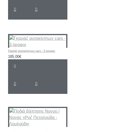
Γκαράζ αυτοκίνητων cars - 3 όροφοι
185,00€