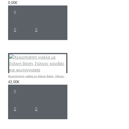
0,00€
Χειροποίητη γυάλα με ξύλινη βάση, ξύλινες καρδιές και φωτογραφία
42,00€