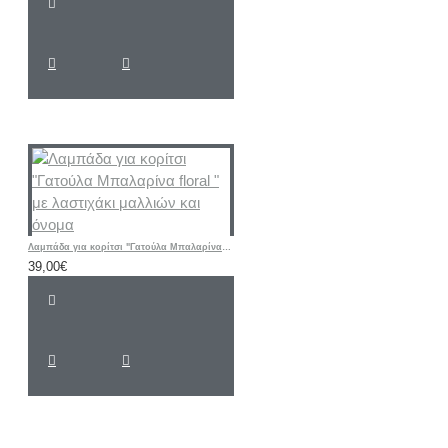
Λαμπάδα για κορίτσι "Γατούλα Μπαλαρίνα floral " με λαστιχάκι μαλλιών και όνομα
39,00€