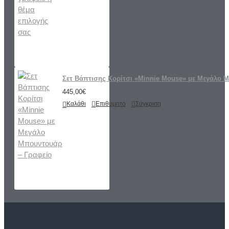
Σετ Βάπτισης Κορίτσι «Minnie Mouse» με Μεγάλο 
445,00€
Καλάθι
Επιθυμητό
Σύγκριση