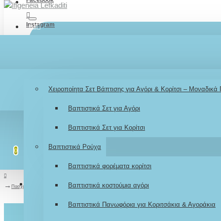
Instagram
All
TikTok
Menu
Λογαριασμός
Σύνδεση / Εγγραφή
Youtube
Βάπτιση
Χειροποίητα Σετ Βάπτισης για Αγόρι & Κορίτσι – Μοναδικά
LOGIN
Βαπτιστικά Σετ για Αγόρι
REGISTER
Βαπτιστικά Σετ για Κορίτσι
Λίστα επιθυμιών
Επεξεργασία Λίστας
Βαπτιστικά Ρούχα
0
0
Βαπτιστικά φορέματα κορίτσι
Σύγκριση
Σύγκριση Προϊόντων
Βαπτιστικά κοστούμια αγόρι
0
Πασχαλινό Δώρο με ευχές «Πασχαλίτσα βεραμάν»
Βαπτιστικά Πανωφόρια για Κοριτσάκια & Αγοράκια