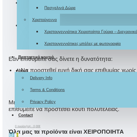
Διάσταση Πασχαλίτσας: 15x12εκ.
Πασχαλινά Δώρα
Χριστούγεννα
Συνοδεύετε με ανάλογη συσκευασία δώρου.
Χριστουγεννιάτικα Χειροποίητα Γούρια – Διαχρονι
Χριστουγεννιάτικες μπάλες με φωτογραφία
Βαπτιστικά κουτιά
Εάν επιθυμείτε σας δίνετε η δυνατότητα:
Να προστεθεί ευχή δική σας επιθυμίας χωρίς
About
Delivery Info
Να συνοδευτεί με κουτί πολυτελείας +8ευρώ
Terms & Conditions
Με την ολοκλήρωση της παραγγελίας σας, μας γρ
Privacy Policy
επιθυμείτε να προστεθεί κουτί πολυτελείας.
Contact
0 προϊόν(τα) - 0,00€
Όλα μας τα προϊόντα είναι ΧΕΙΡΟΠΟΙΗΤΑ
0