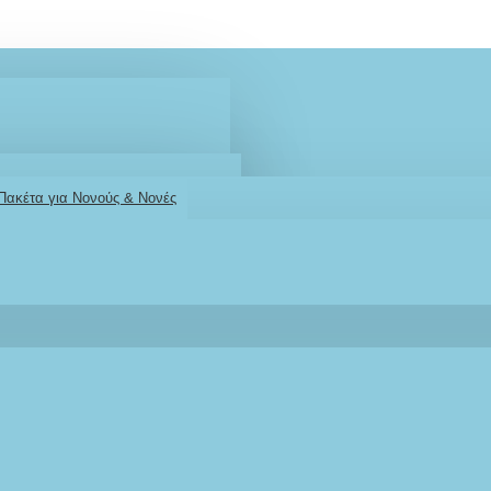
 Πακέτα για Νονούς & Νονές
2610001348