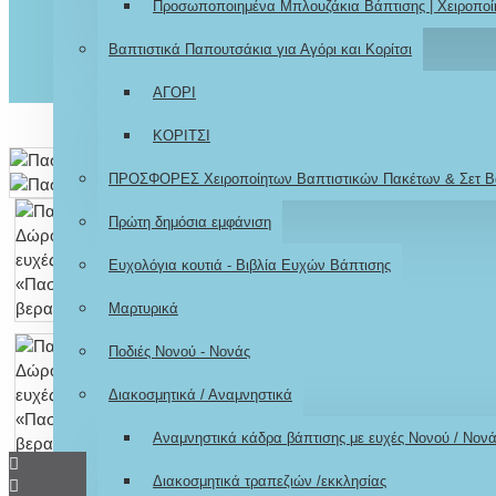
Προσωποποιημένα Μπλουζάκια Βάπτισης | Χειροποί
Βαπτιστικά Παπουτσάκια για Αγόρι και Κορίτσι
ΑΓΟΡΙ
ΚΟΡΙΤΣΙ
ΠΡΟΣΦΟΡΕΣ Χειροποίητων Βαπτιστικών Πακέτων & Σετ Β
Πρώτη δημόσια εμφάνιση
Ευχολόγια κουτιά - Βιβλία Ευχών Βάπτισης
Μαρτυρικά
Ποδιές Νονού - Νονάς
Διακοσμητικά / Αναμνηστικά
Αναμνηστικά κάδρα βάπτισης με ευχές Νονού / Νον
Διακοσμητικά τραπεζιών /εκκλησίας