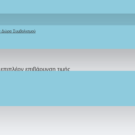
κά Δώρα Συμβολισμού
 επιπλέον επιβάρυνση τιμής
άφετε σχόλιο, την ευχή που επιθυμείτε να αποτυπωθ