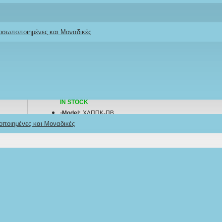
αλίτσα βεραμάν»
ροσωποποιημένες και Μοναδικές
Stock:
IN STOCK
Model:
ΧΔΠΠΚ-ΠΒ
οποιημένες και Μοναδικές