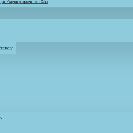
ητα Ζωγραφισμένα στο Χέρι
Ρωτήστε μας
Για το προϊόν
άπτισης
άς