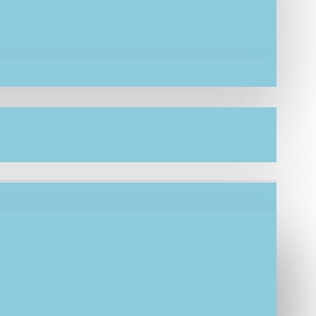
μβακερά υφάσματα, πινελιές, λάμψη και
ν αγαπημένων σας προσώπων αλλά και στο
αλλά και στον εαυτό σας.