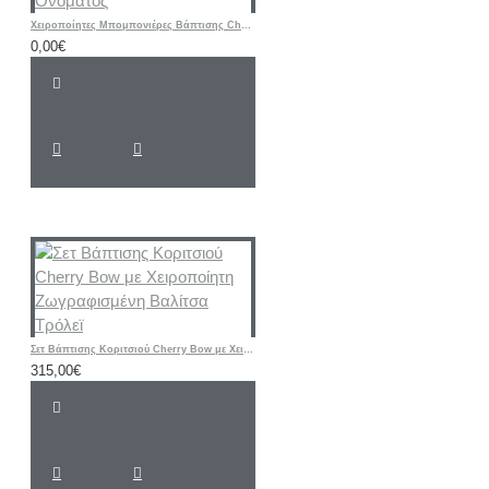
Χειροποίητες Μπομπονιέρες Βάπτισης Cherry – Υφασμάτινα Πορτοφολάκια με Αρχικό Ονόματος
0,00€
Σετ Βάπτισης Κοριτσιού Cherry Bow με Χειροποίητη Ζωγραφισμένη Βαλίτσα Τρόλεϊ
315,00€