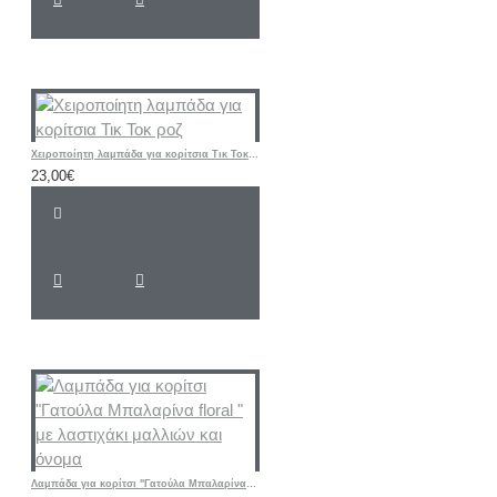
Χειροποίητη λαμπάδα για κορίτσια Τικ Τοκ ροζ
23,00€
Λαμπάδα για κορίτσι "Γατούλα Μπαλαρίνα floral " με λαστιχάκι μαλλιών και όνομα