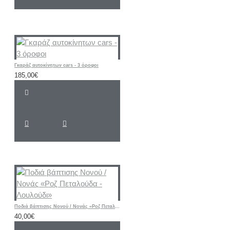
Γκαράζ αυτοκίνητων cars - 3 όροφοι
185,00€
Ποδιά βάπτισης Νονού / Νονάς «Ροζ Πεταλούδα - Λουλούδι»
40,00€