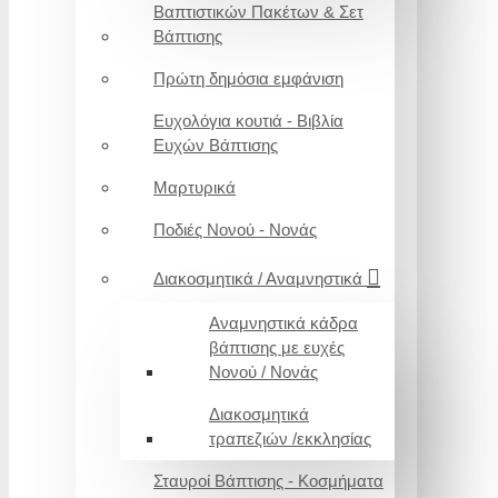
Βαπτιστικών Πακέτων & Σετ
Βάπτισης
Πρώτη δημόσια εμφάνιση
Ευχολόγια κουτιά - Βιβλία
Ευχών Βάπτισης
Μαρτυρικά
Ποδιές Νονού - Νονάς
Διακοσμητικά / Αναμνηστικά
Αναμνηστικά κάδρα
βάπτισης με ευχές
Νονού / Νονάς
Διακοσμητικά
τραπεζιών /εκκλησίας
Σταυροί Βάπτισης - Κοσμήματα