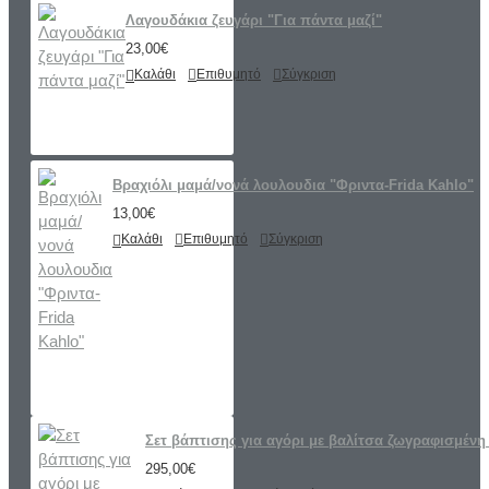
Λαγουδάκια ζευγάρι "Για πάντα μαζί"
23,00€
Καλάθι
Επιθυμητό
Σύγκριση
Βραχιόλι μαμά/νονά λουλουδια "Φριντα-Frida Kahlo"
13,00€
Καλάθι
Επιθυμητό
Σύγκριση
Σετ βάπτισης για αγόρι με βαλίτσα ζωγραφισμένη 
295,00€