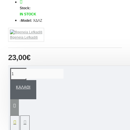
Stock:
IN STOCK
Model:
ΧΔΛΖ
Ifigeneia Lefkaditi
23,00€
ΠΕΡΙΓΡΑΦΉ
ΚΑΛΆΘΙ
Ένα εντυπωσιακό δώρο για τον
αγαπημένο ή την αγαπημένη σας.
Χειροποίητα υφασμάτινα λαγουδάκια
ζευγάρι από άριστης ποιότητας
υφάσματα, λεπτομέρεια και στοιχεία
που εσείς επιθυμείτε να αποτυπωθούν