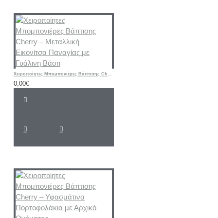
Χειροποίητες Μπομπονιέρες Βάπτισης Cherry – Μεταλλική Εικονίτσα Παναγίας με Γυάλινη Βάση
0,00€