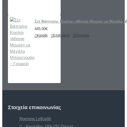
Σετ Βάπτισης Κορίτσι «Minnie Mouse» με Μεγάλο 
445,00€
Καλάθι
Επιθυμητό
Σύγκριση
Στοιχεία επικοινωνίας
Ifigeneia Lefkaditi
Κορίνθου 189-191 Πάτρα