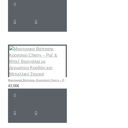
Μαρτυρικά Βάπτισης Κοριτσιού Cherry – Ροζ & Μπεζ Βραχιόλια με Δερμάτινο Κορδόνι και Μεταλλικό Σταυρό
43,00€