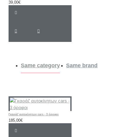
39,00€
Same category
Same brand
Γκαράζ αυτοκίνητων cars - 3 όροφοι
185,00€