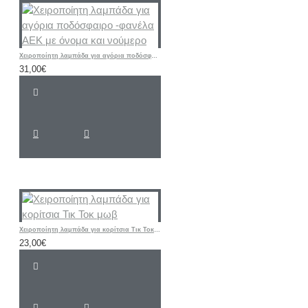
Χειροποίητη λαμπάδα για αγόρια ποδόσφαιρο -φανέλα ΑΕΚ με όνομα και νούμερο
31,00€
Χειροποίητη λαμπάδα για κορίτσια Τικ Τοκ μωβ
23,00€