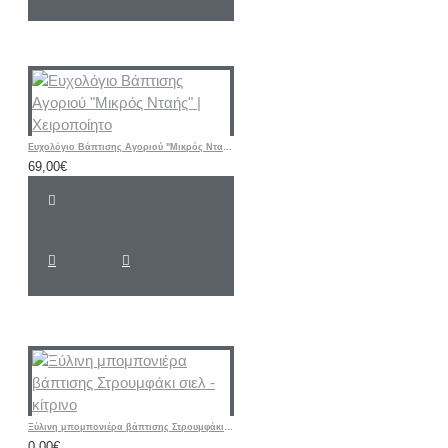
Ευχολόγιο Βάπτισης Αγοριού "Μικρός Νταής" | Χειροποίητο
69,00€
Ξύλινη μπομπονιέρα βάπτισης Στρουμφάκι σιελ - κίτρινο
0,00€