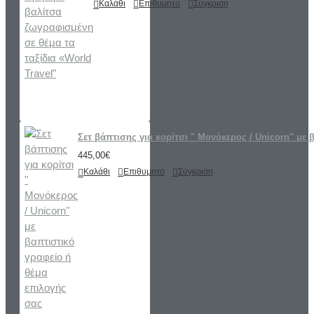
Καλάθι
Επιθυμητό
Σύγκριση
Σετ βάπτισης για κορίτσι " Μονόκερος / Unicorn" με 
445,00€
Καλάθι
Επιθυμητό
Σύγκριση