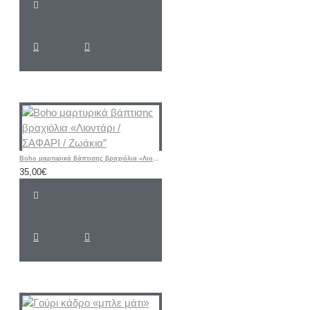
Boho μαρτυρικά βάπτισης βραχιόλια «Λιοντάρι / ΣΑΦΑΡΙ / Ζωάκια”
35,00€