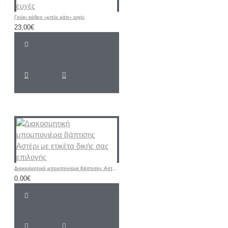
Γούρι κάδρο «μπλε μάτι» ευχές
23,00€
Διακοσμητική μπομπονιέρα βάπτισης Αστέρι με ετικέτα δικής σας επιλογής
0,00€