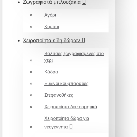
Ζωγραφιστά μπλουζάκια
Αγόρι
Κορίτσι
Χειροποίητα είδη δώρων
Βαλίτσες ζωγραφισμένες στο
χέρι
Κάδρα
Ξύλινοι κουμπαράδες
Στεφανοθήκες
Χειροποίητα διακοσμητικά
Χειροποίητα δώρα για
νεογέννητα