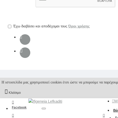
την
επαλήθευση
captcha
Έχω διαβάσει και αποδέχομαι τους
Όροι χρήσης
Η ιστοσελίδα μας χρησιμοποιεί cookies έτσι ώστε να μπορούμε να παρέχουμ
Κλείσιμο
M
Facebook
Βά