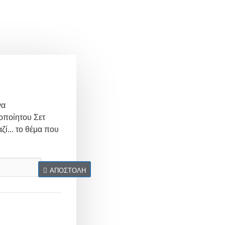
να
οποίητου Σετ
ζί... το θέμα που
ΑΠΟΣΤΟΛΉ