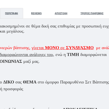
ΠΕΡΙΓΡΑΦΉ
REVIEWS
ΑΠΟΣΤΟΛΉ
ΤΡΌΠΟΣ ΠΛΗΡΩΜΉΣ
διακοσμημένοι σε θέμα δική σας επιθυμίας με προσωπική ευ
και μεγάλους.
νιερών βάπτισης,
γίνεται
ΜΟΝΟ
σε
ΣΥΝΔΥΑΣΜΟ
με ανά
διαμορφώνονται ανάλογες του,
ενώ η
ΤΙΜΗ
διαμορφώνεται α
ΟΙΝΩΝΙΑΣ
μαζί μας.
το
ΔΙΚΟ
σας
ΘΕΜΑ
στο όμορφο Παραμυθένιο Σετ Βάπτισης #
μή προσφοράς