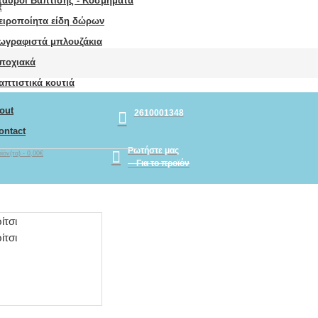
ταυροί Βάπτισης - Κοσμήματα
R
ειροποίητα είδη δώρων
ωγραφιστά μπλουζάκια
ποχιακά
απτιστικά κουτιά
out
2610001348
ontact
Ρωτήστε μας
ϊόν(τα) - 0,00€
Για το προϊόν