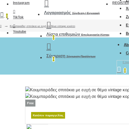
Σ
Instagram
REGISTE
Χ
Λογαριασμός
Σύνδεση / Εγγραφή
0
Ζ
TikTok
Ε
Κουμπαράδες σπιτάκια με ευχή σε θέμα vintage κορίτσι
Youtube
Β
Λίστα επιθυμιών
Επεξεργασία Λίστας
0
Ab
C
Σύγκριση
Σύγκριση Προϊόντων
0
0 προ
0
Free
Κατόπιν παραγγελίας