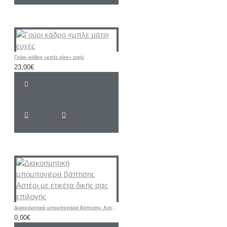
Γούρι κάδρο «μπλε μάτι» ευχές
23,00€
Διακοσμητική μπομπονιέρα βάπτισης Αστέρι με ετικέτα δικής σας επιλογής
0,00€