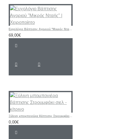
Ευχολόγιο Βάπτισης Αγοριού "Μικρός Νταής" | Χειροποίητο
69,00€
Ξύλινη μπομπονιέρα βάπτισης Στρουμφάκι σιελ - κίτρινο
0,00€