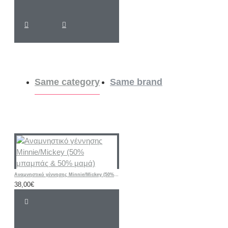
Same category
Same brand
Αναμνηστικό γέννησης Minnie/Mickey (50% μπαμπάς & 50% μαμά)
38,00€