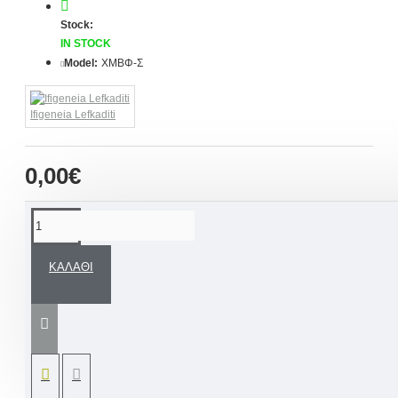
Stock:
IN STOCK
Model:
ΧΜΒΦ-Σ
Ifigeneia Lefkaditi
0,00€
ΠΕΡΙΓΡΑΦΉ
ΚΑΛΆΘΙ
Χειροποίητες μπομπονιέρες βάπτισης με
ξύλινη φιγούρα μπρελόκ στρουμφάκι.
ΣΥΝΔΥΑΣΤΕ...
ΑΝΑΛΟΓΟ