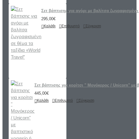
Σετ βάπτισης για αγόρι με βαλίτσα ζωγραφισμένη 
295,00€
Καλάθι
Επιθυμητό
Σύγκριση
Σετ βάπτισης για κορίτσι " Μονόκερος / Unicorn" με 
445,00€
Καλάθι
Επιθυμητό
Σύγκριση