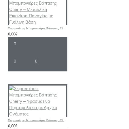
Χειροποίητες Μπομπονιέρες Βάπτισης Cherry – Μεταλλική Εικονίτσα Παναγίας με Γυάλινη Βάση
0,00€
Χειροποίητες Μπομπονιέρες Βάπτισης Cherry – Υφασμάτινα Πορτοφολάκια με Αρχικό Ονόματος
0,00€