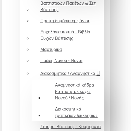
Βαπτιστικών Πακέτων & Σετ
Βάπτισης
Πρώτη δημόσια εμφάνιση
Ευχολόγια κουτιά - Βιβλία
Ευχών Βάπτισης
Μαρτυρικά
Ποδιές Νονού - Νονάς
Διακοσμητικά / Αναμνηστικά
Αναμνηστικά κάδρα
βάπτισης με ευχές
Νονού / Νονάς
Διακοσμητικά
τραπεζιών /εκκλησίας
Σταυροί Βάπτισης - Κοσμήματα