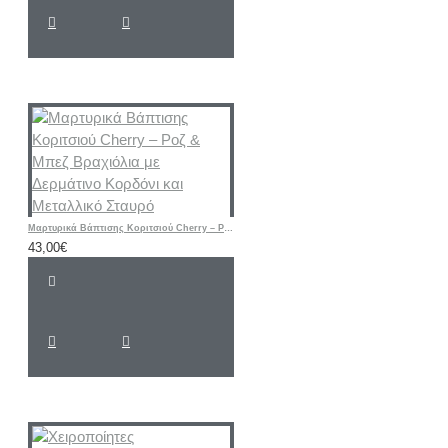
Μαρτυρικά Βάπτισης Κοριτσιού Cherry – Ροζ & Μπεζ Βραχιόλια με Δερμάτινο Κορδόνι και Μεταλλικό Σταυρό
43,00€