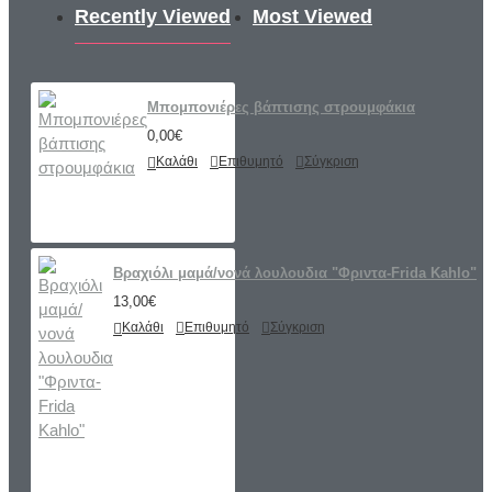
Recently Viewed
Most Viewed
Μπομπονιέρες βάπτισης στρουμφάκια
0,00€
Καλάθι
Επιθυμητό
Σύγκριση
Βραχιόλι μαμά/νονά λουλουδια "Φριντα-Frida Kahlo"
13,00€
Καλάθι
Επιθυμητό
Σύγκριση