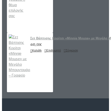
Σετ Βάπτισης Κορίτσι «Minnie Mouse» με Μεγάλο 
445,00€
Καλάθι
Επιθυμητό
Σύγκριση