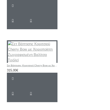
Σετ Βάπτισης Κοριτσιού Cherry Bow με Χειροποίητη Ζωγραφισμένη Βαλίτσα Τρόλεϊ
315,00€