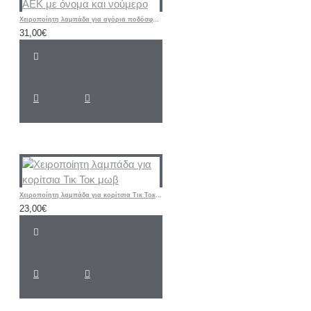
Χειροποίητη λαμπάδα για αγόρια ποδόσφαιρο -φανέλα ΑΕΚ με όνομα και νούμερο
31,00€
Χειροποίητη λαμπάδα για κορίτσια Τικ Τοκ μωβ
23,00€