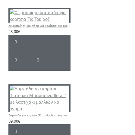
Χειροποίητη λαμπάδα για κορίτσια Τικ Τοκ ροζ
23,00€
Λαμπάδα για κορίτσι "Γατούλα Μπαλαρίνα floral " με λαστιχάκι μαλλιών και όνομα
39,00€