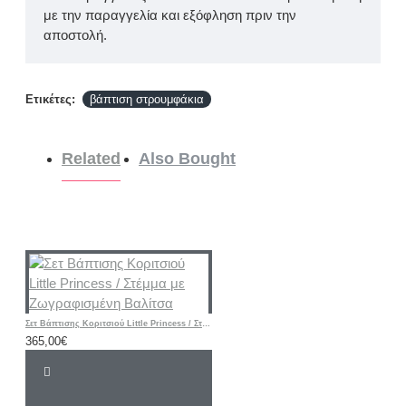
με την παραγγελία και εξόφληση πριν την
αποστολή.
Ετικέτες:
βάπτιση στρουμφάκια
Related
Also Bought
Σετ Βάπτισης Κοριτσιού Little Princess / Στέμμα με Ζωγραφισμένη Βαλίτσα
365,00€