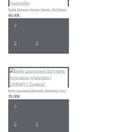
Ποδιά βάπτισης Νονού / Νονάς «Ροζ Πεταλούδα - Λουλούδι»
40,00€
Boho μαρτυρικά βάπτισης βραχιόλια «Λιοντάρι / ΣΑΦΑΡΙ / Ζωάκια”
35,00€