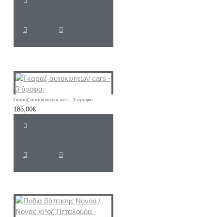
Γκαράζ αυτοκίνητων cars - 3 όροφοι
185,00€