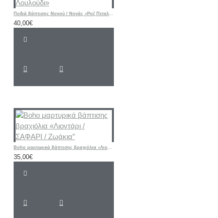
Ποδιά βάπτισης Νονού / Νονάς «Ροζ Πεταλούδα - Λουλούδι»
40,00€
Boho μαρτυρικά βάπτισης βραχιόλια «Λιοντάρι / ΣΑΦΑΡΙ / Ζωάκια”
35,00€