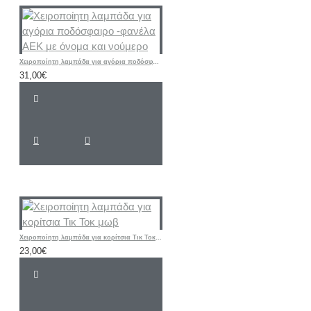
Χειροποίητη λαμπάδα για αγόρια ποδόσφαιρο -φανέλα ΑΕΚ με όνομα και νούμερο
31,00€
Χειροποίητη λαμπάδα για κορίτσια Τικ Τοκ μωβ
23,00€