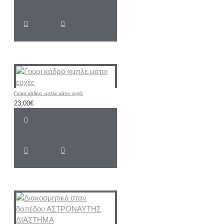
Γούρι κάδρο «μπλε μάτι» ευχές
23,00€