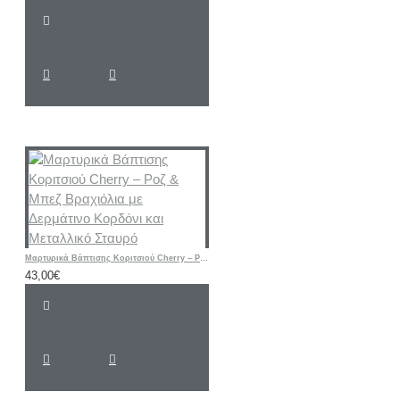
Μαρτυρικά Βάπτισης Κοριτσιού Cherry – Ροζ & Μπεζ Βραχιόλια με Δερμάτινο Κορδόνι και Μεταλλικό Σταυρό
43,00€