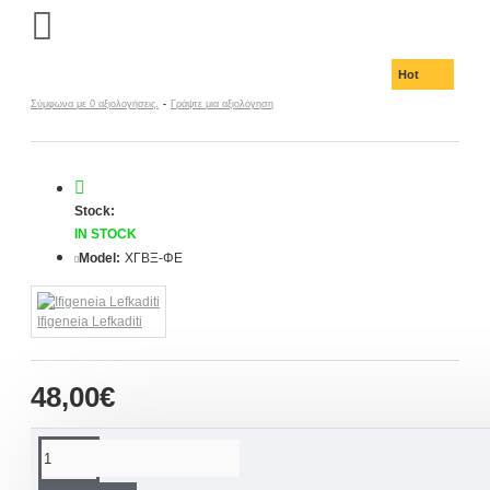
Hot
Σύμφωνα με 0 αξιολογήσεις.
-
Γράψτε μια αξιολόγηση
Stock:
IN STOCK
Model:
ΧΓΒΞ-ΦΕ
Ifigeneia Lefkaditi
48,00€
ΠΕΡΙΓΡΑΦΉ