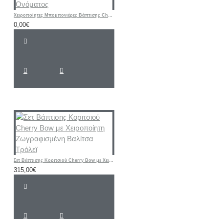
Χειροποίητες Μπομπονιέρες Βάπτισης Cherry – Υφασμάτινα Πορτοφολάκια με Αρχικό Ονόματος
0,00€
Σετ Βάπτισης Κοριτσιού Cherry Bow με Χειροποίητη Ζωγραφισμένη Βαλίτσα Τρόλεϊ
315,00€