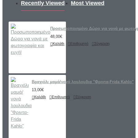
Recently Viewed
Most Viewed
Προσωποποιημένο Δώρο για νονά με φωτογρ
48,00€
Καλάθι
Επιθυμητό
Σύγκριση
Βραχιόλι μαμά/νονά λουλουδια "Φριντα-Frida Kahlo"
13,00€
Καλάθι
Επιθυμητό
Σύγκριση