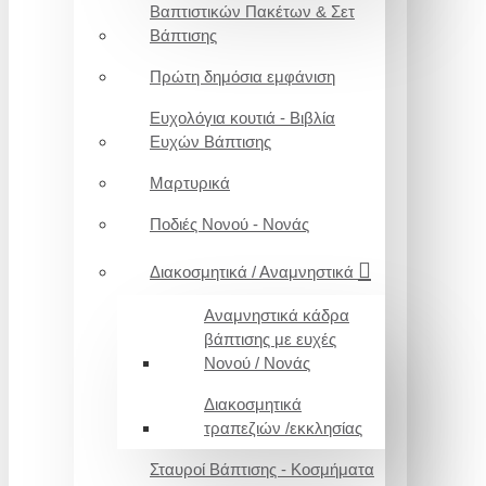
Βαπτιστικών Πακέτων & Σετ
Βάπτισης
Πρώτη δημόσια εμφάνιση
Ευχολόγια κουτιά - Βιβλία
Ευχών Βάπτισης
Μαρτυρικά
Ποδιές Νονού - Νονάς
Διακοσμητικά / Αναμνηστικά
Αναμνηστικά κάδρα
βάπτισης με ευχές
Νονού / Νονάς
Διακοσμητικά
τραπεζιών /εκκλησίας
Σταυροί Βάπτισης - Κοσμήματα