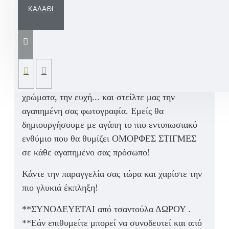
ΚΑΛΆΘΙ
Χειροποίητη γυάλα με ξύλινη βάση μεταφέρει
την ομορφότερη ανάμνηση σας στα αγαπημένα
σας πρόσωπα, με φωτογραφία, ευχές και
χρωματισμούς δική σας επιθυμίας κατόπιν
παραγγελίας.
Ύψος γυάλας:
18cm
Προσωποποιημένη δημιουργία:
Πείτε μας... Τα
χρώματα, την ευχή... και στείλτε μας την
αγαπημένη σας φωτογραφία. Εμείς θα
δημιουργήσουμε με αγάπη το πιο εντυπωσιακό
ενθύμιο που θα θυμίζει ΟΜΟΡΦΕΣ ΣΤΙΓΜΕΣ
σε κάθε αγαπημένο σας πρόσωπο!
Κάντε την παραγγελία σας τώρα και χαρίστε την
πιο γλυκιά έκπληξη!
**ΣΥΝΟΔΕΥΕΤΑΙ από τσαντούλα ΔΩΡΟΥ .
**Εάν επιθυμείτε μπορεί να συνοδευτεί και από