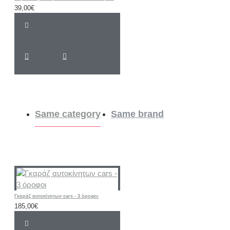
39,00€
Same category
Same brand
Γκαράζ αυτοκίνητων cars - 3 όροφοι
185,00€