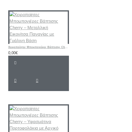
Χειροποίητες Μπομπονιέρες Βάπτισης Cherry – Μεταλλική Εικονίτσα Παναγίας με Γυάλινη Βάση
0,00€