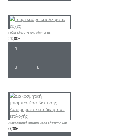
Γούρι κάδρο «μπλε μάτι» ευχές
23,00€
Διακοσμητική μπομπονιέρα βάπτισης Αστέρι με ετικέτα δικής σας επιλογής
0,00€