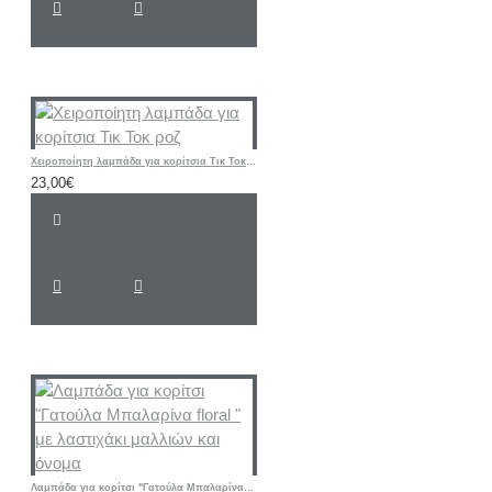
Χειροποίητη λαμπάδα για κορίτσια Τικ Τοκ ροζ
23,00€
Λαμπάδα για κορίτσι "Γατούλα Μπαλαρίνα floral " με λαστιχάκι μαλλιών και όνομα