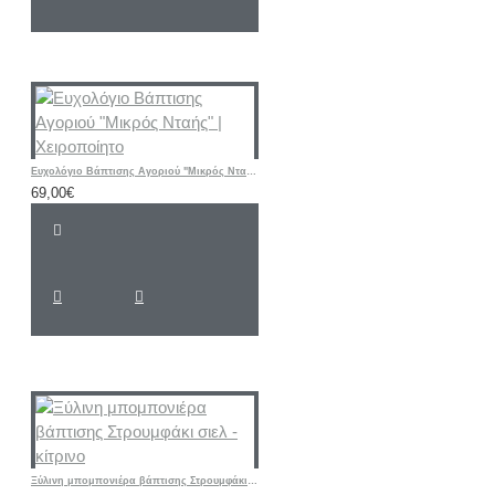
Ευχολόγιο Βάπτισης Αγοριού "Μικρός Νταής" | Χειροποίητο
69,00€
Ξύλινη μπομπονιέρα βάπτισης Στρουμφάκι σιελ - κίτρινο