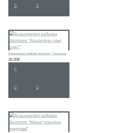
Αναμνηστικό καδράκι βάπτισης “Αερόστατο χακί μπεζ"
30,00€