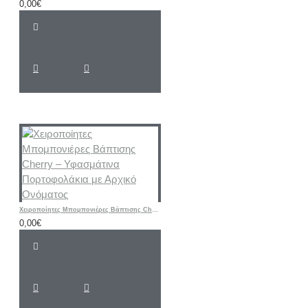
0,00€
Χειροποίητες Μπομπονιέρες Βάπτισης Cherry – Υφασμάτινα Πορτοφολάκια με Αρχικό Ονόματος
0,00€