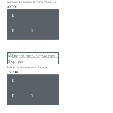
Αναμνηστικό καδράκι βάπτισης “Μικρή γοργόνα mermaid"
30,00€
Γκαράζ αυτοκίνητων cars - 3 όροφοι
185,00€