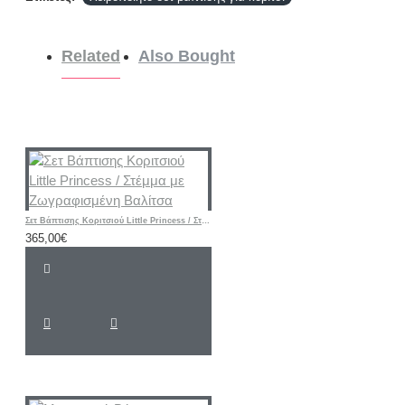
Related
Also Bought
Σετ Βάπτισης Κοριτσιού Little Princess / Στέμμα με Ζωγραφισμένη Βαλίτσα
365,00€