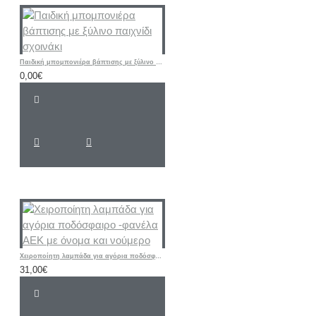
Παιδική μπομπονιέρα βάπτισης με ξύλινο παιχνίδι σχοινάκι
0,00€
Χειροποίητη λαμπάδα για αγόρια ποδόσφαιρο -φανέλα ΑΕΚ με όνομα και νούμερο
31,00€