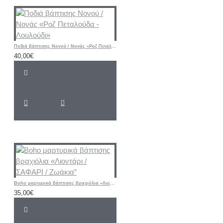
Ποδιά βάπτισης Νονού / Νονάς «Ροζ Πεταλούδα - Λουλούδι»
40,00€
Boho μαρτυρικά βάπτισης βραχιόλια «Λιοντάρι / ΣΑΦΑΡΙ / Ζωάκια”
35,00€