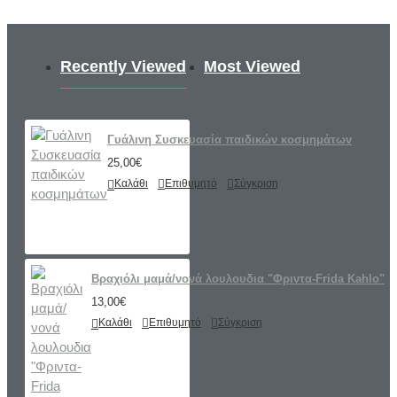
Recently Viewed
Most Viewed
Γυάλινη Συσκευασία παιδικών κοσμημάτων
25,00€
Καλάθι
Επιθυμητό
Σύγκριση
Βραχιόλι μαμά/νονά λουλουδια "Φριντα-Frida Kahlo"
13,00€
Καλάθι
Επιθυμητό
Σύγκριση