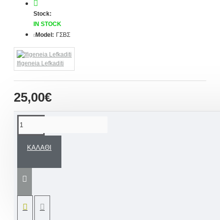
Stock:
IN STOCK
Model:
ΓΣΒΣ
Ifigeneia Lefkaditi
25,00€
ΠΕΡΙΓΡΑΦΉ
ΚΑΛΆΘΙ
Γυά
λινη πολυτελείς συσκευασία για παιδικά
κοσμήματα τουρτιέρα με αρχικό όνομα, χρώματα
και θέμα δικής σας επιθυμίας. Μία άκρως
εντυπωσιακή συσκευασία για τον Βαπτιστικό
σταυρό.