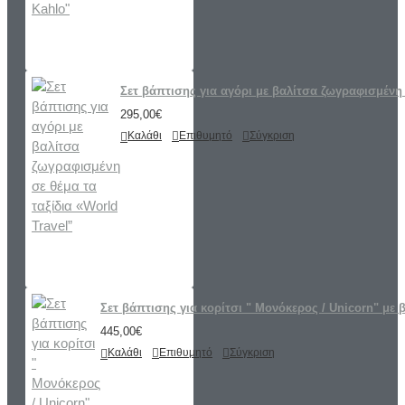
Σετ βάπτισης για αγόρι με βαλίτσα ζωγραφισμένη 
295,00€
Καλάθι
Επιθυμητό
Σύγκριση
Σετ βάπτισης για κορίτσι " Μονόκερος / Unicorn" με 
445,00€
Καλάθι
Επιθυμητό
Σύγκριση