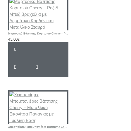
Μαρτυρικά Βάπτισης Κοριτσιού Cherry – Ροζ & Μπεζ Βραχιόλια με Δερμάτινο Κορδόνι και Μεταλλικό Σταυρό
43,00€
Χειροποίητες Μπομπονιέρες Βάπτισης Cherry – Μεταλλική Εικονίτσα Παναγίας με Γυάλινη Βάση