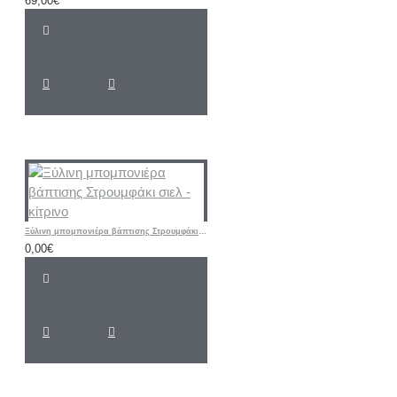
69,00€
Ξύλινη μπομπονιέρα βάπτισης Στρουμφάκι σιελ - κίτρινο
0,00€