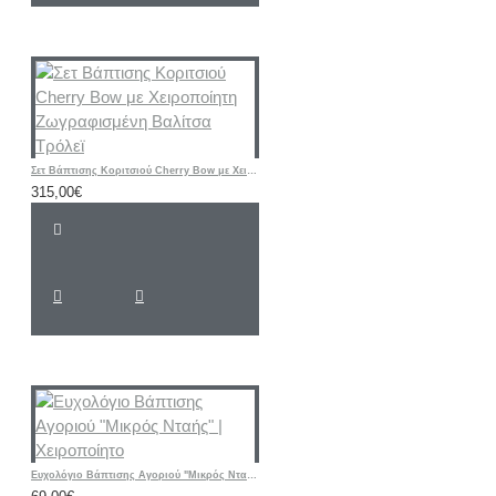
Σετ Βάπτισης Κοριτσιού Cherry Bow με Χειροποίητη Ζωγραφισμένη Βαλίτσα Τρόλεϊ
315,00€
Ευχολόγιο Βάπτισης Αγοριού "Μικρός Νταής" | Χειροποίητο