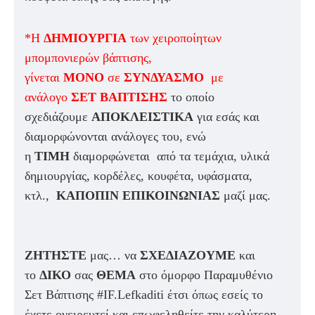
*Η
ΔΗΜΙΟΥΡΓΙΑ
των χειροποίητων
μπομπονιερών βάπτισης,
γίνεται
ΜΟΝΟ
σε
ΣΥΝΔΥΑΣΜΟ
με
ανάλογο
ΣΕΤ ΒΑΠΤΙΣΗΣ
το οποίο
σχεδιάζουμε
ΑΠΟΚΛΕΙΣΤΙΚΑ
για εσάς και
διαμορφώνονται ανάλογες του, ενώ
η
ΤΙΜΗ
διαμορφώνεται από τα τεμάχια, υλικά
δημιουργίας, κορδέλες, κουφέτα, υφάσματα,
κτλ.,
ΚΑΠΟΠΙΝ ΕΠΙΚΟΙΝΩΝΙΑΣ
μαζί μας.
ΖΗΤΗΣΤΕ
μας… να
ΣΧΕΔΙΑΖΟΥΜΕ
και
το
ΔΙΚΟ
σας
ΘΕΜΑ
στο όμορφο Παραμυθένιο
Σετ Βάπτισης #IF.Lefkaditi έτσι όπως εσείς το
έχετε ονειρευτεί και επωφεληθείτε την καλύτερη