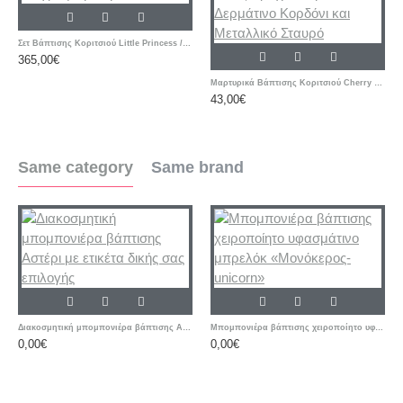
Σετ Βάπτισης Κοριτσιού Little Princess / Στέμμα με Ζωγραφισμένη Βαλίτσα
365,00€
Μαρτυρικά Βάπτισης Κοριτσιού Cherry – Ροζ & Μπεζ Βραχιόλια με Δερμάτινο Κορδόνι και Μεταλλικό Σταυρό
43,00€
Same category
Same brand
Διακοσμητική μπομπονιέρα βάπτισης Αστέρι με ετικέτα δικής σας επιλογής
Μπομπονιέρα βάπτισης χειροποίητο υφασμάτινο μπρελόκ «Μονόκερος-unicorn»
0,00€
0,00€