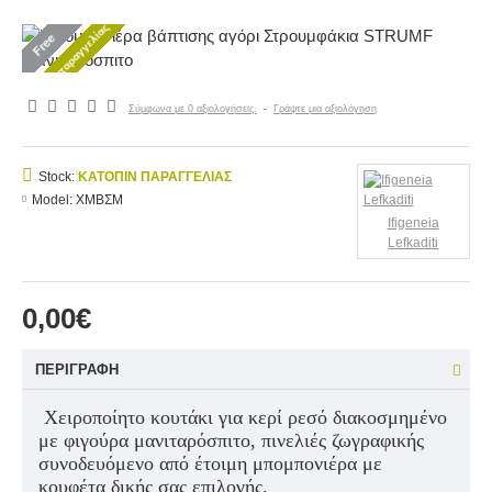
Κατόπιν παραγγελίας
Free
Σύμφωνα με 0 αξιολογήσεις.
-
Γράψτε μια αξιολόγηση
Stock:
ΚΑΤΌΠΙΝ ΠΑΡΑΓΓΕΛΊΑΣ
Model:
ΧΜΒΣΜ
Ifigeneia
Lefkaditi
0,00€
ΠΕΡΙΓΡΑΦΉ
Χειροποίητο κουτάκι για κερί ρεσό διακοσμημένο
με φιγούρα μανιταρόσπιτο, πινελιές ζωγραφικής
συνοδευόμενο από έτοιμη μπομπονιέρα με
κουφέτα δικής σας επιλογής.