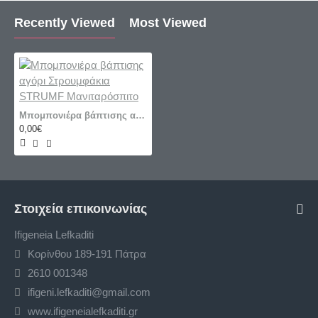
Recently Viewed
Most Viewed
Μπομπονιέρα βάπτισης αγόρι Στρουμφάκια STRUMF Μανιταρόσπιτο
0,00€
Στοιχεία επικοινωνίας
Ifigeneia Lefkaditi
Κορίνθου 189-191 Πάτρα
2610 001348
ifigeni.lefkaditi@gmail.com
www.ifigeneialefkaditi.gr