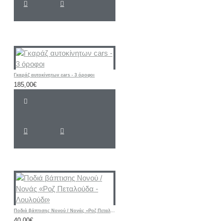
Γκαράζ αυτοκίνητων cars - 3 όροφοι
185,00€
Ποδιά βάπτισης Νονού / Νονάς «Ροζ Πεταλούδα - Λουλούδι»
40,00€