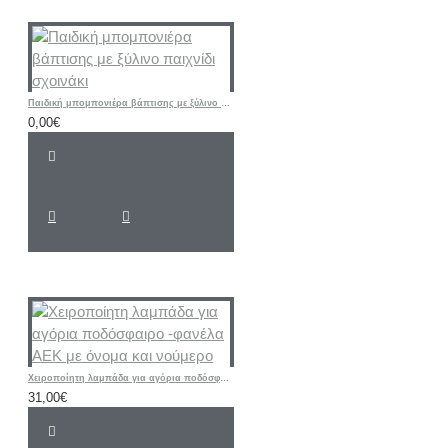
Παιδική μπομπονιέρα βάπτισης με ξύλινο παιχνίδι σχοινάκι
0,00€
Χειροποίητη λαμπάδα για αγόρια ποδόσφαιρο -φανέλα ΑΕΚ με όνομα και νούμερο
31,00€