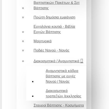
Βαπτιστικών Πακέτων & Σετ
Βάπτισης
Πρώτη δημόσια εμφάνιση
Ευχολόγια κουτιά - Βιβλία
Ευχών Βάπτισης
Μαρτυρικά
Ποδιές Νονού - Νονάς
Διακοσμητικά / Αναμνηστικά
Αναμνηστικά κάδρα
βάπτισης με ευχές
Νονού / Νονάς
Διακοσμητικά
τραπεζιών /εκκλησίας
Σταυροί Βάπτισης - Κοσμήματα