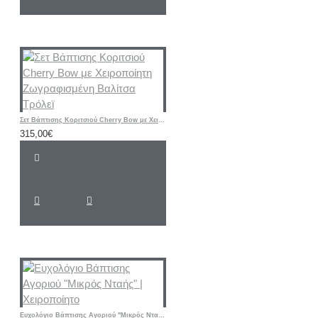
Σετ Βάπτισης Κοριτσιού Cherry Bow με Χειροποίητη Ζωγραφισμένη Βαλίτσα Τρόλεϊ
315,00€
Ευχολόγιο Βάπτισης Αγοριού "Μικρός Νταής" | Χειροποίητο