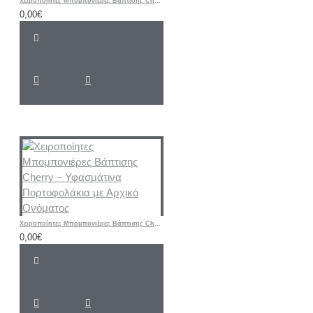
Χειροποίητες Μπομπονιέρες Βάπτισης Cherry – Μεταλλική Εικονίτσα Παναγίας με Γυάλινη Βάση
0,00€
Χειροποίητες Μπομπονιέρες Βάπτισης Cherry – Υφασμάτινα Πορτοφολάκια με Αρχικό Ονόματος
0,00€