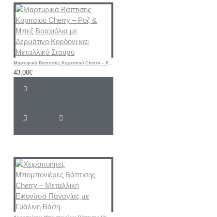
Μαρτυρικά Βάπτισης Κοριτσιού Cherry – Ροζ & Μπεζ Βραχιόλια με Δερμάτινο Κορδόνι και Μεταλλικό Σταυρό
43,00€