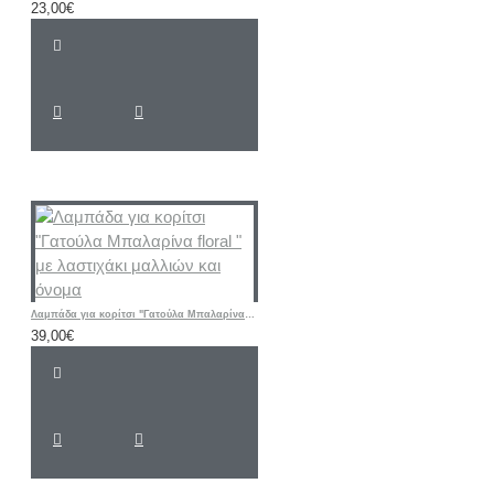
23,00€
Λαμπάδα για κορίτσι "Γατούλα Μπαλαρίνα floral " με λαστιχάκι μαλλιών και όνομα
39,00€