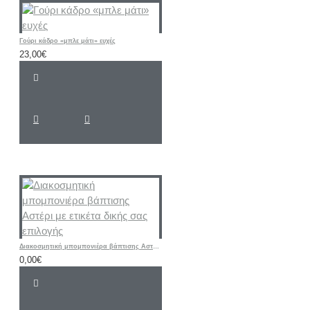
Γούρι κάδρο «μπλε μάτι» ευχές
23,00€
Διακοσμητική μπομπονιέρα βάπτισης Αστέρι με ετικέτα δικής σας επιλογής
0,00€