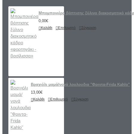
Μπομπονιέρα βάπτισης ξύλινο διακοσμητικό κάδρ
0,00€
Καλάθι
Επιθυμητό
Σύγκριση
Βραχιόλι μαμά/νονά λουλουδια "Φριντα-Frida Kahlo"
13,00€
Καλάθι
Επιθυμητό
Σύγκριση