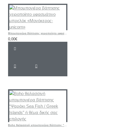
Μπομπονιέρα βάπτισης χειροποίητο υφασμάτινο μπρελόκ «Μονόκερος-unicorn»
0,00€
Boho θαλασσινή μπομπονιέρα βάπτισης “Ψαράκι Sea ​​Fish / Greek Islands” ή θέμα δικής σας επιλογής