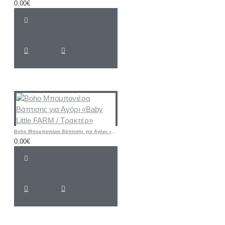
0,00€
Boho Μπομπονιέρα Βάπτισης για Αγόρι «Baby Little FARM / Τρακτέρ»
0,00€