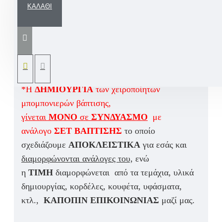
ΚΑΛΆΘΙ
Μια άκρως εντυπωσιακή χειροποίητη
μπομπονιέρα βάπτισης κρεμαστό κάδρο με
τύπωμα σε αδιάβροχο ύφασμα για να μείνει για
πάντα αναλλοίωτο στον χρόνο και παιχνιδιάρικες
πινελιές.
*Η
ΔΗΜΙΟΥΡΓΙΑ
των χειροποίητων
μπομπονιερών βάπτισης,
γίνεται
ΜΟΝΟ
σε
ΣΥΝΔΥΑΣΜΟ
με
ανάλογο
ΣΕΤ ΒΑΠΤΙΣΗΣ
το οποίο
σχεδιάζουμε
ΑΠΟΚΛΕΙΣΤΙΚΑ
για εσάς και
διαμορφώνονται ανάλογες του,
ενώ
η
ΤΙΜΗ
διαμορφώνεται από τα τεμάχια, υλικά
δημιουργίας, κορδέλες, κουφέτα, υφάσματα,
κτλ.,
ΚΑΠΟΠΙΝ ΕΠΙΚΟΙΝΩΝΙΑΣ
μαζί μας.