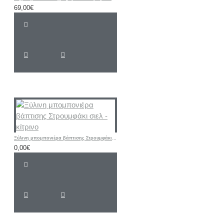
69,00€
Ξύλινη μπομπονιέρα βάπτισης Στρουμφάκι σιελ - κίτρινο
0,00€