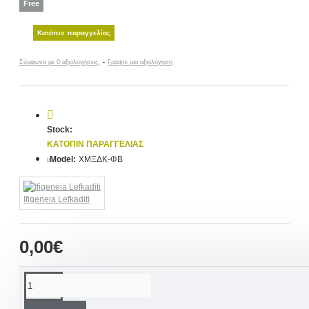
Free
Κατόπιν παραγγελίας
Σύμφωνα με 0 αξιολογήσεις.
-
Γράψτε μια αξιολόγηση
Stock:
ΚΑΤΌΠΙΝ ΠΑΡΑΓΓΕΛΊΑΣ
Model:
ΧΜΞΔΚ-ΦΒ
Ifigeneia Lefkaditi
0,00€
ΠΕΡΙΓΡΑΦΉ