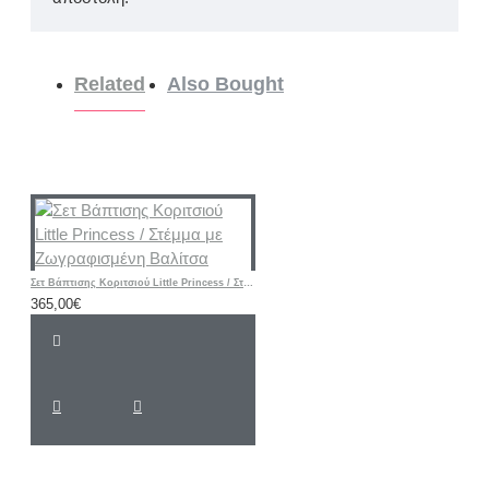
Related
Also Bought
Σετ Βάπτισης Κοριτσιού Little Princess / Στέμμα με Ζωγραφισμένη Βαλίτσα
365,00€