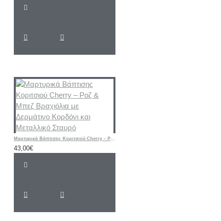
Μαρτυρικά Βάπτισης Κοριτσιού Cherry – Ροζ & Μπεζ Βραχιόλια με Δερμάτινο Κορδόνι και Μεταλλικό Σταυρό
43,00€