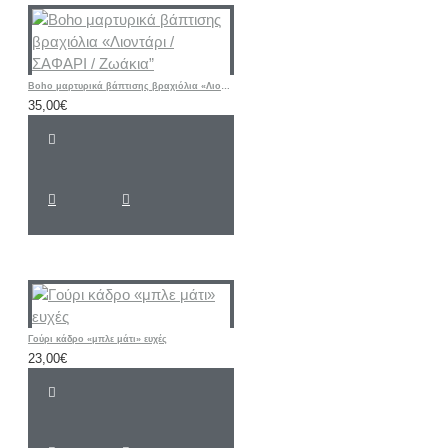
Boho μαρτυρικά βάπτισης βραχιόλια «Λιοντάρι / ΣΑΦΑΡΙ / Ζωάκια”
35,00€
Γούρι κάδρο «μπλε μάτι» ευχές
23,00€