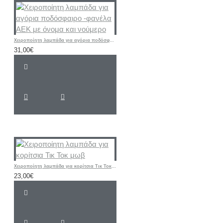
Χειροποίητη λαμπάδα για αγόρια ποδόσφαιρο -φανέλα ΑΕΚ με όνομα και νούμερο
31,00€
Χειροποίητη λαμπάδα για κορίτσια Τικ Τοκ μωβ
23,00€