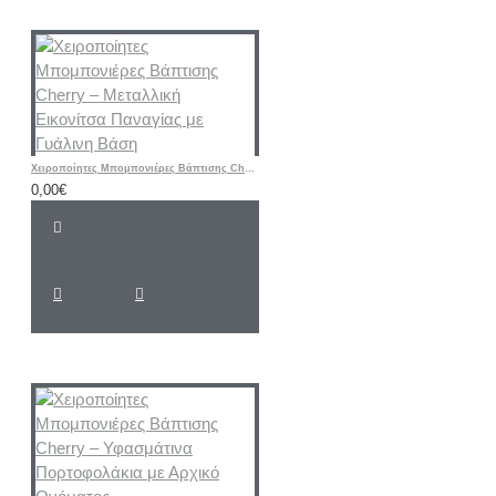
Χειροποίητες Μπομπονιέρες Βάπτισης Cherry – Μεταλλική Εικονίτσα Παναγίας με Γυάλινη Βάση
0,00€