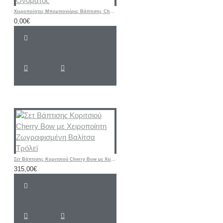
Χειροποίητες Μπομπονιέρες Βάπτισης Cherry – Υφασμάτινα Πορτοφολάκια με Αρχικό Ονόματος
0,00€
Σετ Βάπτισης Κοριτσιού Cherry Bow με Χειροποίητη Ζωγραφισμένη Βαλίτσα Τρόλεϊ
315,00€