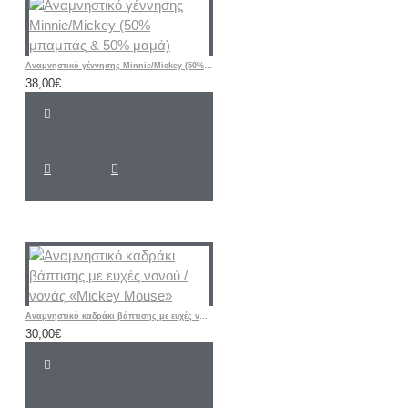
Αναμνηστικό γέννησης Minnie/Mickey (50% μπαμπάς & 50% μαμά)
38,00€
Αναμνηστικό καδράκι βάπτισης με ευχές νονού / νονάς «Mickey Mouse»
30,00€