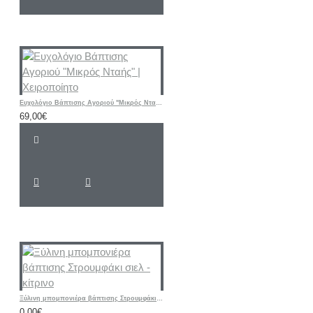
Ευχολόγιο Βάπτισης Αγοριού "Μικρός Νταής" | Χειροποίητο
69,00€
Ξύλινη μπομπονιέρα βάπτισης Στρουμφάκι σιελ - κίτρινο
0,00€