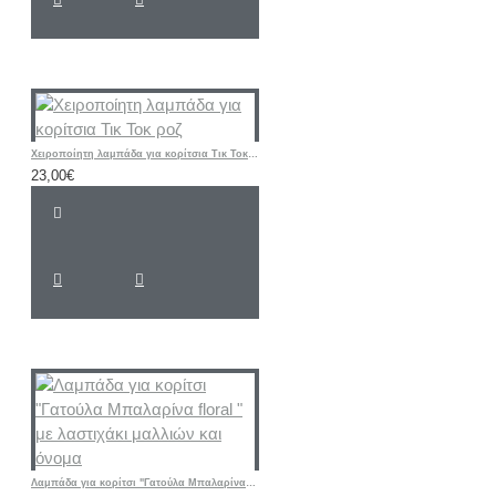
Χειροποίητη λαμπάδα για κορίτσια Τικ Τοκ ροζ
23,00€
Λαμπάδα για κορίτσι "Γατούλα Μπαλαρίνα floral " με λαστιχάκι μαλλιών και όνομα