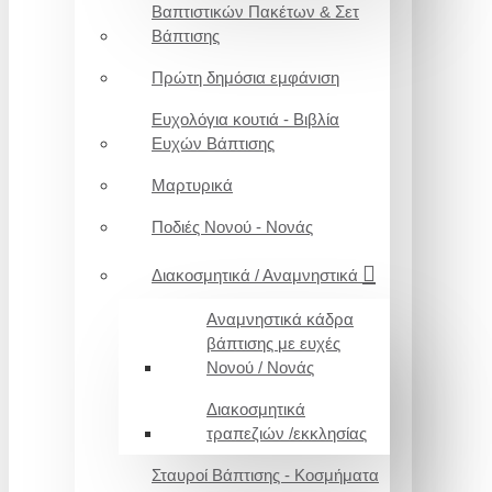
Βαπτιστικών Πακέτων & Σετ
Βάπτισης
Πρώτη δημόσια εμφάνιση
Ευχολόγια κουτιά - Βιβλία
Ευχών Βάπτισης
Μαρτυρικά
Ποδιές Νονού - Νονάς
Διακοσμητικά / Αναμνηστικά
Αναμνηστικά κάδρα
βάπτισης με ευχές
Νονού / Νονάς
Διακοσμητικά
τραπεζιών /εκκλησίας
Σταυροί Βάπτισης - Κοσμήματα