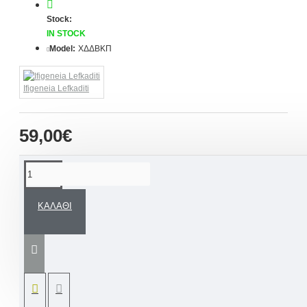
Stock:
IN STOCK
Model:
ΧΔΔΒΚΠ
Ifigeneia Lefkaditi
59,00€
ΠΕΡΙΓΡΑΦΉ
ΚΑΛΆΘΙ
Χειροποίητο ξύλινο κάδρο με φωτογραφία
παιδιού και ευχές νονού /νονάς σε χρώματα
διακόσμησης δικής σας επιλογής.
Ένα
"Πρωτότυπο Προσωποποιημένο Δώρο - Ενθύμιο
ζωής" αλλά και όμορφο
αναμνηστικό με την