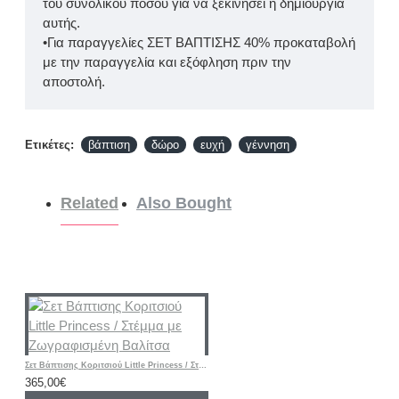
του συνολικού ποσού για να ξεκινήσει η δημιουργία
αυτής.
•Για παραγγελίες ΣΕΤ ΒΑΠΤΙΣΗΣ 40% προκαταβολή
με την παραγγελία και εξόφληση πριν την
αποστολή.
Ετικέτες:
βάπτιση
δώρο
ευχή
γέννηση
Related
Also Bought
Σετ Βάπτισης Κοριτσιού Little Princess / Στέμμα με Ζωγραφισμένη Βαλίτσα
365,00€