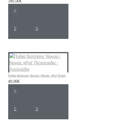
185,00€
Ποδιά βάπτισης Νονού / Νονάς «Ροζ Πεταλούδα - Λουλούδι»
40,00€