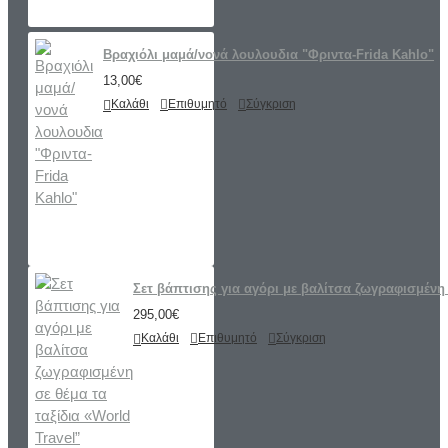
Βραχιόλι μαμά/νονά λουλουδια "Φριντα-Frida Kahlo"
13,00€
Καλάθι
Επιθυμητό
Σύγκριση
Σετ βάπτισης για αγόρι με βαλίτσα ζωγραφισμένη 
295,00€
Καλάθι
Επιθυμητό
Σύγκριση